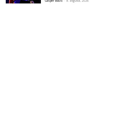
Gašper Blažič
-
8. avgusta, 2026