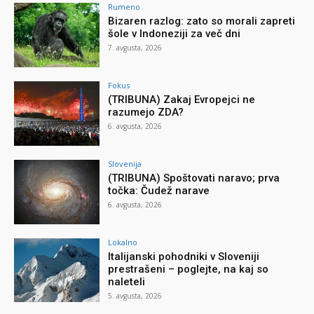
Rumeno
Bizaren razlog: zato so morali zapreti
šole v Indoneziji za več dni
7. avgusta, 2026
Fokus
(TRIBUNA) Zakaj Evropejci ne
razumejo ZDA?
6. avgusta, 2026
Slovenija
(TRIBUNA) Spoštovati naravo; prva
točka: Čudež narave
6. avgusta, 2026
Lokalno
Italijanski pohodniki v Sloveniji
prestrašeni – poglejte, na kaj so
naleteli
5. avgusta, 2026