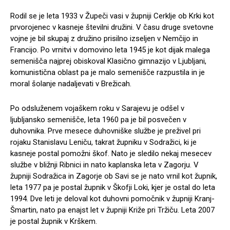
Rodil se je leta 1933 v Župeči vasi v župniji Cerklje ob Krki kot
prvorojenec v kasneje številni družini. V času druge svetovne
vojne je bil skupaj z družino prisilno izseljen v Nemčijo in
Francijo. Po vrnitvi v domovino leta 1945 je kot dijak malega
semenišča najprej obiskoval Klasično gimnazijo v Ljubljani,
komunistična oblast pa je malo semenišče razpustila in je
moral šolanje nadaljevati v Brežicah.
Po odsluženem vojaškem roku v Sarajevu je odšel v
ljubljansko semenišče, leta 1960 pa je bil posvečen v
duhovnika. Prve mesece duhovniške službe je preživel pri
rojaku Stanislavu Leniču, takrat župniku v Sodražici, ki je
kasneje postal pomožni škof. Nato je sledilo nekaj mesecev
službe v bližnji Ribnici in nato kaplanska leta v Zagorju. V
župniji Sodražica in Zagorje ob Savi se je nato vrnil kot župnik,
leta 1977 pa je postal župnik v Škofji Loki, kjer je ostal do leta
1994. Dve leti je deloval kot duhovni pomočnik v župniji Kranj-
Šmartin, nato pa enajst let v župniji Križe pri Tržiču. Leta 2007
je postal župnik v Krškem.