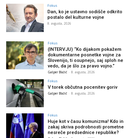
Fokus
Dan, ko je ustavno sodišče odkrito
postalo del kulturne vojne
8. avgusta, 2026
Fokus
(INTERVJU) “Ko dijakom pokažem
dokumentarne posnetke vojne za
Slovenijo, ti osupnejo, saj sploh ne
vedo, da je šlo za pravo vojno.”
Gašper Blažič
-
8. avgusta, 2026
Fokus
V torek občutna pocenitev goriv
Gašper Blažič
-
8. avgusta, 2026
Fokus
Huje kot v času komunizma! Kdo in
zakaj skriva podrobnosti prometne
nesreče predsednice republike?