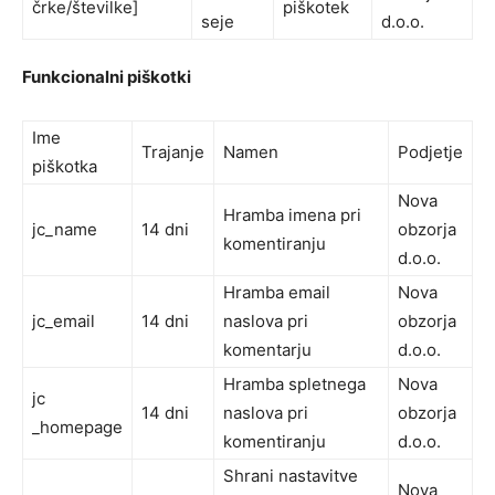
črke/številke]
piškotek
seje
d.o.o.
Funkcionalni piškotki
Ime
Trajanje
Namen
Podjetje
piškotka
Nova
Hramba imena pri
jc_name
14 dni
obzorja
komentiranju
d.o.o.
Hramba email
Nova
jc_email
14 dni
naslova pri
obzorja
komentarju
d.o.o.
Hramba spletnega
Nova
jc
14 dni
naslova pri
obzorja
_homepage
komentiranju
d.o.o.
Shrani nastavitve
Nova