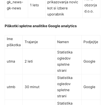
gk_news-
prikazovanja novic
1 leto
obzorja
gk-news
kot si izbere
d.o.o.
uporabnik
Piškotki spletne analitike Google analytics
Ime
Trajanje
Namen
Podjejtje
piškotka
Statistika
ogledov
utma
2 leti
Google
spletne
strani
Statistika
ogledov
utmb
30 minut
Google
spletne
strani
Statistika