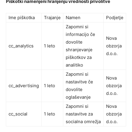
Piškotki namenjeni hranjenju vrednosti privolitve
Ime piškotka
Trajanje
Namen
Podjetje
Zapomni si
informacijo če
Nova
dovolite
cc_analytics
1 leto
obzorja
shranjevanje
d.o.o.
piškotkov za
analitiko
Zapomni si
Nova
nastavitve če
cc_advertising
1 leto
obzorja
dovolite
d.o.o.
oglaševanje
Zapomni si
Nova
cc_social
1 leto
nastavitve za
obzorja
socialna omrežja
d.o.o.