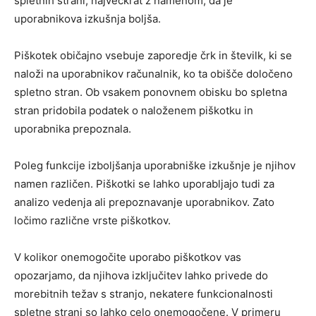
spletnih strani, največkrat z namenom, da je
uporabnikova izkušnja boljša.
Piškotek običajno vsebuje zaporedje črk in številk, ki se
naloži na uporabnikov računalnik, ko ta obišče določeno
spletno stran. Ob vsakem ponovnem obisku bo spletna
stran pridobila podatek o naloženem piškotku in
uporabnika prepoznala.
Poleg funkcije izboljšanja uporabniške izkušnje je njihov
namen različen. Piškotki se lahko uporabljajo tudi za
analizo vedenja ali prepoznavanje uporabnikov. Zato
ločimo različne vrste piškotkov.
V kolikor onemogočite uporabo piškotkov vas
opozarjamo, da njihova izključitev lahko privede do
morebitnih težav s stranjo, nekatere funkcionalnosti
spletne strani so lahko celo onemogočene. V primeru