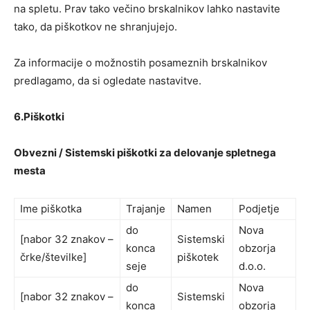
na spletu. Prav tako večino brskalnikov lahko nastavite
tako, da piškotkov ne shranjujejo.
Za informacije o možnostih posameznih brskalnikov
predlagamo, da si ogledate nastavitve.
6.Piškotki
Obvezni / Sistemski piškotki za delovanje spletnega
mesta
Ime piškotka
Trajanje
Namen
Podjetje
do
Nova
[nabor 32 znakov –
Sistemski
konca
obzorja
črke/številke]
piškotek
seje
d.o.o.
do
Nova
[nabor 32 znakov –
Sistemski
konca
obzorja