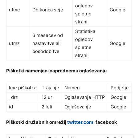
ogledov
utmc
Do konca seje
Google
spletne
strani
Statistika
6 mesecev od
ogledov
utmz
nastavitve ali
Google
spletne
posodobitve
strani
Piškotki namenjeni naprednemu oglaševanju
Ime piškotka
Trajanje
Namen
Podjetje
_drt
12 ur
Oglaševanje HTTP
Google
id
2 leti
Oglaševanje
Google
Piškotki družabnih omrežij
twitter.com
, facebook