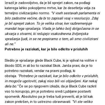
Izrazil je zadovoljstvo, da je bil sprejet zakon, na podlagi
katerega lahko pokopljemo mrtve, kar že desetletja velja za
temeljno civilizacijsko normo.
“V vseh sestavah parlamenta ni
bilo zadostne večine, da bi to zapisali vsaj v resolucijo. Zdaj
je bil sprejet zakon. To je velika stvar, ker razbremenjuje
mandat tega vprašanja. Vlada je lahko bolj dolgočasna in se
ukvarja s stvarmi, ki rešujejo vsakodnevna življenjska
vprašanja ljudi, in se ne prepiramo o tem, ali smo civilizirani
ali ne.”
Potrebno je raziskati, kar je bilo odkrito v prisluhih
Sledilo je vprašanje glede Black Cube, ki je vplival na volitve v
škodo SDS, in ali bo to raziskal Skok. Janša pravi, da je to
potrebno raziskati, vendar na pravni podlagi, ki
obstaja.
“Potrebno je raziskati, kar je bilo odkrito v prisluhih,
in mogoče ugotoviti, zakaj niso bili vsi objavljeni. Kar nekaj
dela bo.”
Če se po njegovem izkaže, da je Black Cube razkril
vso to korupcijo, jim je potrebno sredi Ljubljane postaviti
spomenik. Absolutno pa je treba tudi preveriti, ali je bil kak
zakon prekršen, in to ustrezno obravnavati.
“Vi ste veliko