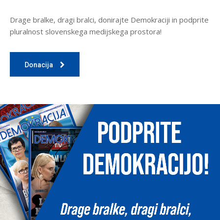
Drage bralke, dragi bralci, donirajte Demokraciji in podprite
pluralnost slovenskega medijskega prostora!
Donacija