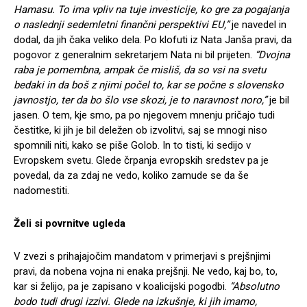
Hamasu. To ima vpliv na tuje investicije, ko gre za pogajanja
o naslednji sedemletni finančni perspektivi EU,”
je navedel in
dodal, da jih čaka veliko dela. Po klofuti iz Nata Janša pravi, da
pogovor z generalnim sekretarjem Nata ni bil prijeten.
“Dvojna
raba je pomembna, ampak če misliš, da so vsi na svetu
bedaki in da boš z njimi počel to, kar se počne s slovensko
javnostjo, ter da bo šlo vse skozi, je to naravnost noro,”
je bil
jasen. O tem, kje smo, pa po njegovem mnenju pričajo tudi
čestitke, ki jih je bil deležen ob izvolitvi, saj se mnogi niso
spomnili niti, kako se piše Golob. In to tisti, ki sedijo v
Evropskem svetu. Glede črpanja evropskih sredstev pa je
povedal, da za zdaj ne vedo, koliko zamude se da še
nadomestiti.
Želi si povrnitve ugleda
V zvezi s prihajajočim mandatom v primerjavi s prejšnjimi
pravi, da nobena vojna ni enaka prejšnji. Ne vedo, kaj bo, to,
kar si želijo, pa je zapisano v koalicijski pogodbi.
“Absolutno
bodo tudi drugi izzivi. Glede na izkušnje, ki jih imamo,