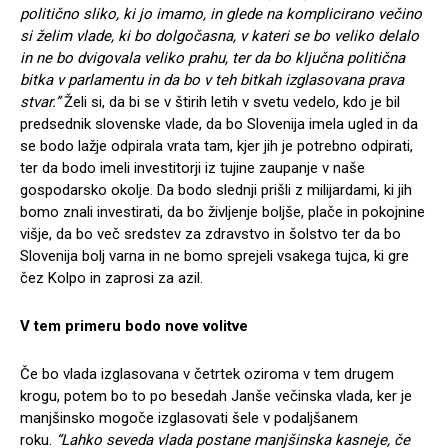
politično sliko, ki jo imamo, in glede na komplicirano večino
si želim vlade, ki bo dolgočasna, v kateri se bo veliko delalo
in ne bo dvigovala veliko prahu, ter da bo ključna politična
bitka v parlamentu in da bo v teh bitkah izglasovana prava
stvar.”
Želi si, da bi se v štirih letih v svetu vedelo, kdo je bil
predsednik slovenske vlade, da bo Slovenija imela ugled in da
se bodo lažje odpirala vrata tam, kjer jih je potrebno odpirati,
ter da bodo imeli investitorji iz tujine zaupanje v naše
gospodarsko okolje. Da bodo slednji prišli z milijardami, ki jih
bomo znali investirati, da bo življenje boljše, plače in pokojnine
višje, da bo več sredstev za zdravstvo in šolstvo ter da bo
Slovenija bolj varna in ne bomo sprejeli vsakega tujca, ki gre
čez Kolpo in zaprosi za azil.
V tem primeru bodo nove volitve
Če bo vlada izglasovana v četrtek oziroma v tem drugem
krogu, potem bo to po besedah Janše večinska vlada, ker je
manjšinsko mogoče izglasovati šele v podaljšanem
roku.
“Lahko seveda vlada postane manjšinska kasneje, če