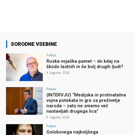
SORODNE VSEBINE
Fokus
Ruska vojaška pamet – do kdaj na
škodo lastnih in še bolj drugih ljudi?
9. avgusta, 2026
Fokus
(INTERVJU) “Medijska in protinatalna
vojna potekata in gre za preživetje
naroda – zato ne smemo več
nastavljati drugega lica”
9. avgusta, 2026
Fokus
Golobovega najboljšega