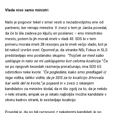
Vlada niso samo ministri
Nato je pogovor tekel v smer vesti o nezadovoljstvu ene od
partneric, ker nimajo ministra. V zvezi s tem je Janša povedal,
da če bi šla zadeva po ključu en poslanec – eno ministrsko
mesto, potem bi jih morali imeti v vladi 43. SDS bi v tem
primeru morala imeti 28 resorjev, pa bi imeli večjo vlado, kot je
bil nekoč izvršni svet. Opomnil je, da stranke NSi, Fokus in SLS
predstavljajo eno poslansko skupino.
“Trojček se med sabo
usklajuje in nato se mi usklajujemo kot celotna koalicija.”
Če
se po njegovih besedah razmerja preračunajo, ima SDS 65
odstotkov neke kvote.
“Če pogledate, kako smo predlagali iz
tega vidika, lahko vidite, da je SDS za to koalicijo žrtvovala
kar velik del te kvote,”
je pojasnil in v zvezi z iskanjem
kandidatov za ministre dodal, da ni šlo zgolj za to, da je nekdo
v neki stranki, ampak se je iskalo najboljše možne kandidate v
okviru kadrov strank, ki sestavljajo koalicijo.
Povedal je, da so bili razgovori z nekaterimi kandidati, ki so