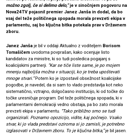
možno zgolj, če si delimo delo,”
je v sinočnjem pogovoru na
Nova24TV pojasnil premier Janez Janša in dodal, da bo
vsaj del teže političnega spopada morala prevzeti ekipa v
parlamentu, saj bo ključna bitka potekala prav v Državnem
zboru.
Janez Janša
je bil v oddaji Aktualno z voditeljem
Borisom
Tomašičem
uvodoma povprašan, kako ocenjuje listo
kandidatov za ministre, ki so tudi posledica pogajanj s
koalicijskimi partnerji.
“Kar se tiče liste same, je po mojem
mnenju najboljša možna v situaciji, ko je treba upoštevati
mnoge stvari.”
Potem ko je izpostavil obsežnost koalicijske
pogodbe, je navedel, da si sam to vlado predstavlja kot neko
sistematično, vztrajno, dolgočasno institucijo, ki od točke do
točke uresničuje program. Del teže političnega spopada, ki v
parlamentarni demokraciji vedno obstaja, pa bo zato morala
prevzeti ekipa v parlamentu.
“Tako približno smo se tudi
organizirali. Poznamo opozicijo, vidite, kaj počnejo. Vsako
stvar, ki jo vlada predstavi oziroma si jo zamisli, je potrebno
izglasovati v Državnem zboru. To je ključna bitka,”
je bil jasen.