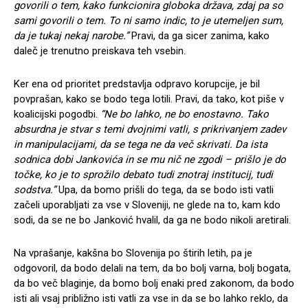
govorili o tem, kako funkcionira globoka država, zdaj pa so
sami govorili o tem. To ni samo indic, to je utemeljen sum,
da je tukaj nekaj narobe.”
Pravi, da ga sicer zanima, kako
daleč je trenutno preiskava teh vsebin.
Ker ena od prioritet predstavlja odpravo korupcije, je bil
povprašan, kako se bodo tega lotili. Pravi, da tako, kot piše v
koalicijski pogodbi.
“Ne bo lahko, ne bo enostavno. Tako
absurdna je stvar s temi dvojnimi vatli, s prikrivanjem zadev
in manipulacijami, da se tega ne da več skrivati. Da ista
sodnica dobi Jankovića in se mu nič ne zgodi – prišlo je do
točke, ko je to sprožilo debato tudi znotraj institucij, tudi
sodstva.”
Upa, da bomo prišli do tega, da se bodo isti vatli
začeli uporabljati za vse v Sloveniji, ne glede na to, kam kdo
sodi, da se ne bo Janković hvalil, da ga ne bodo nikoli aretirali.
Na vprašanje, kakšna bo Slovenija po štirih letih, pa je
odgovoril, da bodo delali na tem, da bo bolj varna, bolj bogata,
da bo več blaginje, da bomo bolj enaki pred zakonom, da bodo
isti ali vsaj približno isti vatli za vse in da se bo lahko reklo, da