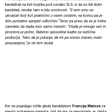
kandidirali na listi trojčka pod oznako SLS, in da so bili dobri
kandidati, vendar tam ni bilo enotnosti.
“S tem smo se
ukvarjali bolj kot praktično z vsem ostalim, na koncu pa je
bilo potrebno sprejeti odločitev.”
Sicer pa pravi, da se je treba
zavedati, da vlada niso samo ministri.
“Vlada je mnogo več in
prostora je polno. Rabimo sposobne kadre za različna
področja. Tako da je jokanje, da mi pa nismo zraven, malo
preuranjeno,”
je ob tem dodal.
Ker se pojavljajo očitki glede kandidature
Francija Matoza
za
mesto notranjega ministra, češ da gre za nepotizem, je Janša