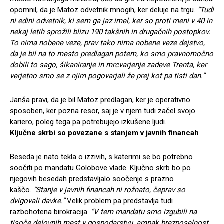
opomnil, da je Matoz odvetnik mnogih, ker deluje na trgu.
“Tudi
ni edini odvetnik, ki sem ga jaz imel, ker so proti meni v 40 in
nekaj letih sprožili blizu 190 takšnih in drugačnih postopkov.
To nima nobene veze, prav tako nima nobene veze dejstvo,
da je bil na to mesto predlagan potem, ko smo pravnomočno
dobili to sago, šikaniranje in mrcvarjenje zadeve Trenta, ker
verjetno smo se z njim pogovarjali že prej kot pa tisti dan.”
Janša pravi, da je bil Matoz predlagan, ker je operativno
sposoben, ker pozna resor, saj je v njem tudi začel svojo
kariero, poleg tega pa potrebujejo izkušene ljudi.
Ključne skrbi so povezane s stanjem v javnih financah
Beseda je nato tekla o izzivih, s katerimi se bo potrebno
soočiti po mandatu Golobove vlade. Ključno skrb bo po
njegovih besedah predstavljalo soočenje s prazno
kaščo.
“Stanje v javnih financah ni rožnato, čeprav so
dvigovali davke.”
Velik problem pa predstavlja tudi
razbohotena birokracija.
“V tem mandatu smo izgubili na
tisoče delovnih mest v gospodarstvu, ampak brezposelnost