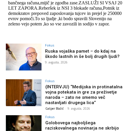
Fokus
Ruska vojaška pamet – do kdaj na
škodo lastnih in še bolj drugih ljudi?
9. avgusta, 2026
Fokus
(INTERVJU) “Medijska in protinatalna
vojna potekata in gre za preživetje
naroda – zato ne smemo več
nastavljati drugega lica”
Gašper Blažič
-
9. avgusta, 2026
Fokus
Golobovega najboljšega
raziskovalnega novinarja ne skrbijo