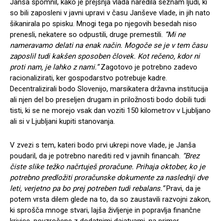
Janša spomnil, kako je prejšnja vlada naredila seznam ljudi, ki
so bili zaposleni v javni upravi v času Janševe vlade, in jih nato
šikanirala po spisku. Mnogi tega po njegovih besedah niso
prenesli, nekatere so odpustili, druge premestili.
“Mi ne
nameravamo delati na enak način. Mogoče se je v tem času
zaposlil tudi kakšen sposoben človek. Kot rečeno, kdor ni
proti nam, je lahko z nami.”
Zagotovo je potrebno zadevo
racionalizirati, ker gospodarstvo potrebuje kadre.
Decentralizirali bodo Slovenijo, marsikatera državna institucija
ali njen del bo preseljen drugam in priložnosti bodo dobili tudi
tisti, ki se ne morejo vsak dan voziti 150 kilometrov v Ljubljano
ali si v Ljubljani kupiti stanovanja.
V zvezi s tem, kateri bodo prvi ukrepi nove vlade, je Janša
poudaril, da je potrebno narediti red v javnih financah.
“Brez
čiste slike težko načrtuješ proračune. Prihaja oktober, ko je
potrebno predložiti proračunske dokumente za naslednji dve
leti, verjetno pa bo prej potreben tudi rebalans.”
Pravi, da je
potem vrsta dilem glede na to, da so zaustavili razvojni zakon,
ki sprošča mnoge stvari, lajša življenje in popravlja finančne
krivice, povzročene z dodatnimi dajatvami, na primer