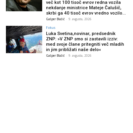
več kot 100 tisoč evrov redna vozila
nekdanje ministrice Mateje Čalušič,
skrbi ga 40 tisoč evrov vredno vozilo...
Gašper Blažič
-
9. avgusta, 2026
Fokus
Luka Svetina,novinar, predsednik
ZNP: »V ZNP smo si zastavili izziv:
med svoje člane pritegniti več mladih
in jim približati naše delo«
Gašper Blažič
-
9. avgusta, 2026