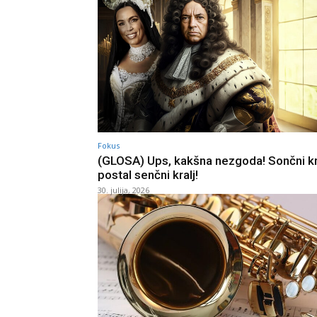
Fokus
(GLOSA) Ups, kakšna nezgoda! Sončni kra
postal senčni kralj!
30. julija, 2026