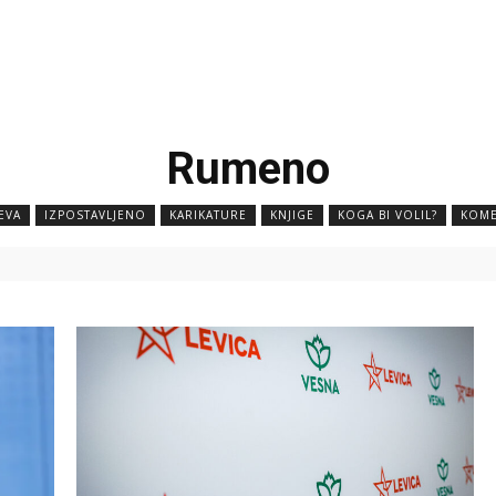
Rumeno
EVA
IZPOSTAVLJENO
KARIKATURE
KNJIGE
KOGA BI VOLIL?
KOME