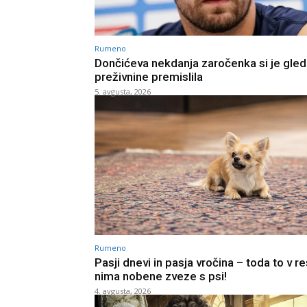
Rumeno
Dončićeva nekdanja zaročenka si je gle
preživnine premislila
5. avgusta, 2026
Rumeno
Pasji dnevi in pasja vročina – toda to v re
nima nobene zveze s psi!
4. avgusta, 2026