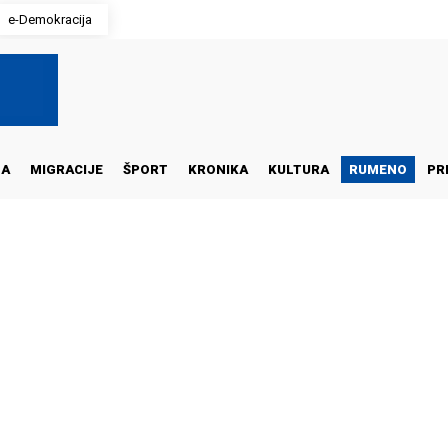
e-Demokracija
NA
MIGRACIJE
ŠPORT
KRONIKA
KULTURA
RUMENO
PR