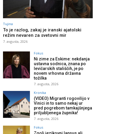
Tujina
To je razlog, zakaj je iranski ajatolski
režim nevaren za svetovni mir
7. avgusta, 2026
Fokus
Ni zime za Eskime: nekdanja
ustavna sodnica, znana po
levičarskih stališčih, je po
novem vrhovna državna
tožilka
7. avgusta, 2026
Kronika
(VIDEO) Migranti rogovilijo v
Vinici in to samo nekaj ur
pred pogrebom tamkajšnjega
priljubljenega župnika!
7. avgusta, 2026
Fokus
Zgolj jezikovni lapsus ali