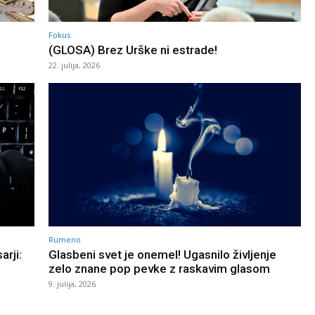
Fokus
(GLOSA) Brez Urške ni estrade!
22. julija, 2026
Rumeno
rji:
Glasbeni svet je onemel! Ugasnilo življenje
zelo znane pop pevke z raskavim glasom
9. julija, 2026