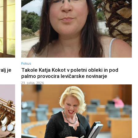
Fokus
lj je
Takole Katja Kokot v poletni obleki in pod
palmo provocira levičarske novinarje
23. julija, 2026