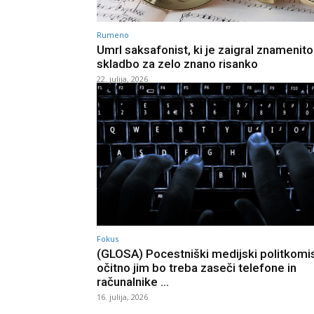
Rumeno
Umrl saksafonist, ki je zaigral znamenito
skladbo za zelo znano risanko
22. julija, 2026
Fokus
(GLOSA) Pocestniški medijski politkomisa
očitno jim bo treba zaseči telefone in
računalnike …
16. julija, 2026