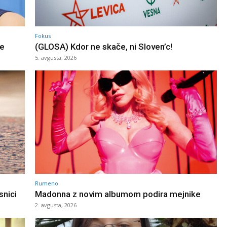
Fokus
de
(GLOSA) Kdor ne skače, ni Sloven’c!
5. avgusta, 2026
Rumeno
snici
Madonna z novim albumom podira mejnike
2. avgusta, 2026