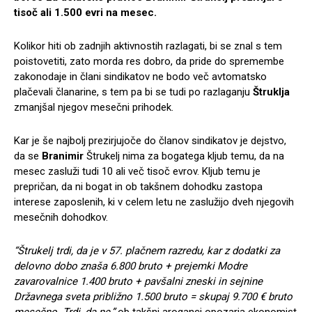
tisoč ali 1.500 evri na mesec.
Kolikor hiti ob zadnjih aktivnostih razlagati, bi se znal s tem
poistovetiti, zato morda res dobro, da pride do spremembe
zakonodaje in člani sindikatov ne bodo več avtomatsko
plačevali članarine, s tem pa bi se tudi po razlaganju
Štruklja
zmanjšal njegov mesečni prihodek.
Kar je še najbolj prezirjujoče do članov sindikatov je dejstvo,
da se
Branimir
Štrukelj nima za bogatega kljub temu, da na
mesec zasluži tudi 10 ali več tisoč evrov. Kljub temu je
prepričan, da ni bogat in ob takšnem dohodku zastopa
interese zaposlenih, ki v celem letu ne zaslužijo dveh njegovih
mesečnih dohodkov.
“Štrukelj trdi, da je v 57. plačnem razredu, kar z dodatki za
delovno dobo znaša 6.800 bruto + prejemki Modre
zavarovalnice 1.400 bruto + pavšalni zneski in sejnine
Državnega sveta približno 1.500 bruto = skupaj 9.700 € bruto
mesečno.
Trdi, da ne,”
ob takšni aroganci opozarja ekonomist