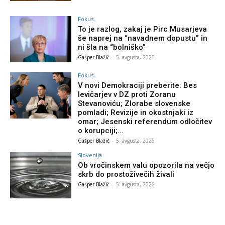
Fokus
To je razlog, zakaj je Pirc Musarjeva
še naprej na “navadnem dopustu” in
ni šla na “bolniško”
Gašper Blažič
-
5. avgusta, 2026
Fokus
V novi Demokraciji preberite: Bes
levičarjev v DZ proti Zoranu
Stevanoviću; Zlorabe slovenske
pomladi; Revizije in okostnjaki iz
omar; Jesenski referendum odločitev
o korupciji;...
Gašper Blažič
-
5. avgusta, 2026
Slovenija
Ob vročinskem valu opozorila na večjo
skrb do prostoživečih živali
Gašper Blažič
-
5. avgusta, 2026