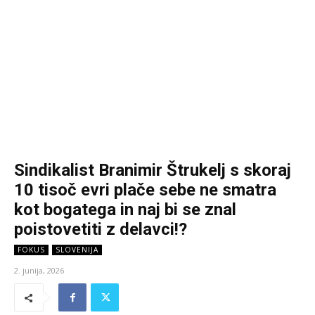
Sindikalist Branimir Štrukelj s skoraj
10 tisoč evri plače sebe ne smatra
kot bogatega in naj bi se znal
poistovetiti z delavci!?
FOKUS
SLOVENIJA
2. junija, 2026