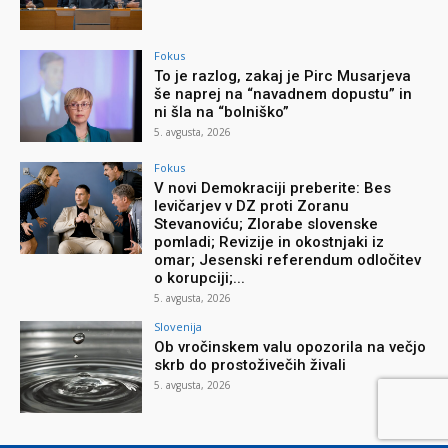
Fokus
To je razlog, zakaj je Pirc Musarjeva
še naprej na “navadnem dopustu” in
ni šla na “bolniško”
5. avgusta, 2026
Fokus
V novi Demokraciji preberite: Bes
levičarjev v DZ proti Zoranu
Stevanoviću; Zlorabe slovenske
pomladi; Revizije in okostnjaki iz
omar; Jesenski referendum odločitev
o korupciji;...
5. avgusta, 2026
Slovenija
Ob vročinskem valu opozorila na večjo
skrb do prostoživečih živali
5. avgusta, 2026