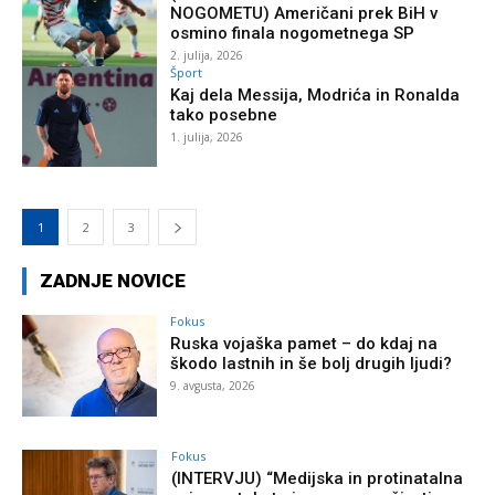
NOGOMETU) Američani prek BiH v
osmino finala nogometnega SP
2. julija, 2026
Šport
Kaj dela Messija, Modrića in Ronalda
tako posebne
1. julija, 2026
1
2
3
ZADNJE NOVICE
Fokus
Ruska vojaška pamet – do kdaj na
škodo lastnih in še bolj drugih ljudi?
9. avgusta, 2026
Fokus
(INTERVJU) “Medijska in protinatalna