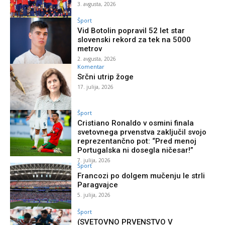
3. avgusta, 2026
Šport
Vid Botolin popravil 52 let star
slovenski rekord za tek na 5000
metrov
2. avgusta, 2026
Komentar
Srčni utrip žoge
17. julija, 2026
Šport
Cristiano Ronaldo v osmini finala
svetovnega prvenstva zaključil svojo
reprezentančno pot: “Pred menoj
Portugalska ni dosegla ničesar!”
7. julija, 2026
Šport
Francozi po dolgem mučenju le strli
Paragvajce
5. julija, 2026
Šport
(SVETOVNO PRVENSTVO V