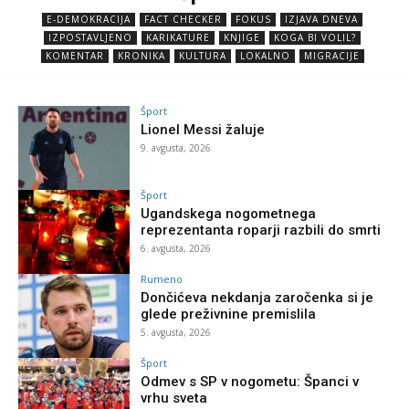
E-DEMOKRACIJA
FACT CHECKER
FOKUS
IZJAVA DNEVA
IZPOSTAVLJENO
KARIKATURE
KNJIGE
KOGA BI VOLIL?
KOMENTAR
KRONIKA
KULTURA
LOKALNO
MIGRACIJE
Šport
Lionel Messi žaluje
9. avgusta, 2026
Šport
Ugandskega nogometnega
reprezentanta roparji razbili do smrti
6. avgusta, 2026
Rumeno
Dončićeva nekdanja zaročenka si je
glede preživnine premislila
5. avgusta, 2026
Šport
Odmev s SP v nogometu: Španci v
vrhu sveta