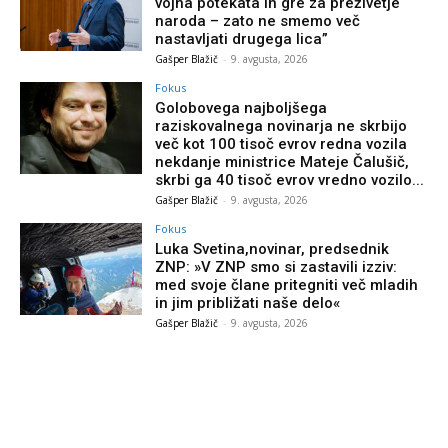
vojna potekata in gre za preživetje
naroda – zato ne smemo več
nastavljati drugega lica”
Gašper Blažič
-
9. avgusta, 2026
Fokus
Golobovega najboljšega
raziskovalnega novinarja ne skrbijo
več kot 100 tisoč evrov redna vozila
nekdanje ministrice Mateje Čalušič,
skrbi ga 40 tisoč evrov vredno vozilo...
Gašper Blažič
-
9. avgusta, 2026
Fokus
Luka Svetina,novinar, predsednik
ZNP: »V ZNP smo si zastavili izziv:
med svoje člane pritegniti več mladih
in jim približati naše delo«
Gašper Blažič
-
9. avgusta, 2026