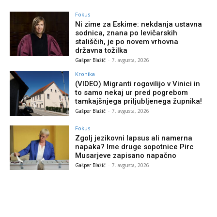
Fokus
Ni zime za Eskime: nekdanja ustavna
sodnica, znana po levičarskih
stališčih, je po novem vrhovna
državna tožilka
Gašper Blažič
-
7. avgusta, 2026
Kronika
(VIDEO) Migranti rogovilijo v Vinici in
to samo nekaj ur pred pogrebom
tamkajšnjega priljubljenega župnika!
Gašper Blažič
-
7. avgusta, 2026
Fokus
Zgolj jezikovni lapsus ali namerna
napaka? Ime druge sopotnice Pirc
Musarjeve zapisano napačno
Gašper Blažič
-
7. avgusta, 2026