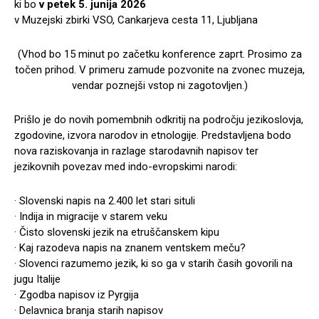
ki bo
v petek 5. junija 2026
v Muzejski zbirki VSO, Cankarjeva cesta 11, Ljubljana
(Vhod bo 15 minut po začetku konference zaprt. Prosimo za
točen prihod. V primeru zamude pozvonite na zvonec muzeja,
vendar poznejši vstop ni zagotovljen.)
Prišlo je do novih pomembnih odkritij na področju jezikoslovja,
zgodovine, izvora narodov in etnologije. Predstavljena bodo
nova raziskovanja in razlage starodavnih napisov ter
jezikovnih povezav med indo-evropskimi narodi:
· Slovenski napis na 2.400 let stari situli
· Indija in migracije v starem veku
· Čisto slovenski jezik na etruščanskem kipu
· Kaj razodeva napis na znanem ventskem meču?
· Slovenci razumemo jezik, ki so ga v starih časih govorili na
jugu Italije
· Zgodba napisov iz Pyrgija
· Delavnica branja starih napisov