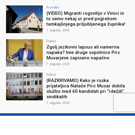
Kronika
(VIDEO) Migranti rogovilijo v Vinici in
to samo nekaj ur pred pogrebom
tamkajšnjega priljubljenega župnika!
7. avgusta, 2026
Fokus
Zgolj jezikovni lapsus ali namerna
napaka? Ime druge sopotnice Pirc
Musarjeve zapisano napačno
7. avgusta, 2026
Fokus
(RAZKRIVAMO) Kako je ruska
prijateljica Nataše Pirc Musar dobila
službo med 60 kandidati pri “rdečih”
sindikatih
7. avgusta, 2026
O reviji
O podjetju
Splošni pogoji
Varstvo osebnih podatkov
Piškotki
Stik z nami
Oglaševanje
Naročilnica
Donacije