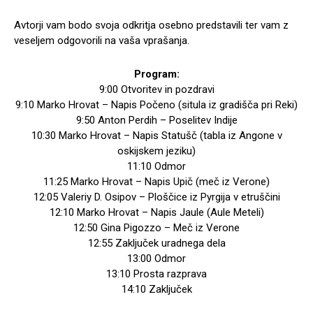
Avtorji vam bodo svoja odkritja osebno predstavili ter vam z
veseljem odgovorili na vaša vprašanja.
Program:
9:00 Otvoritev in pozdravi
9:10 Marko Hrovat – Napis Počeno (situla iz gradišča pri Reki)
9:50 Anton Perdih – Poselitev Indije
10:30 Marko Hrovat – Napis Statušč (tabla iz Angone v
oskijskem jeziku)
11:10 Odmor
11:25 Marko Hrovat – Napis Upič (meč iz Verone)
12:05 Valeriy D. Osipov – Ploščice iz Pyrgija v etruščini
12:10 Marko Hrovat – Napis Jaule (Aule Meteli)
12:50 Gina Pigozzo – Meč iz Verone
12:55 Zaključek uradnega dela
13:00 Odmor
13:10 Prosta razprava
14:10 Zaključek