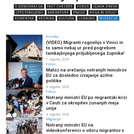
E-DEMOKRACIJA
FACT CHECKER
FOKUS
IZJAVA DNEVA
IZPOSTAVLJENO
KARIKATURE
KNJIGE
KOGA BI VOLIL?
KOMENTAR
KRONIKA
KULTURA
LOKALNO
MIGRACIJE
Kronika
(VIDEO) Migranti rogovilijo v Vinici in
to samo nekaj ur pred pogrebom
tamkajšnjega priljubljenega župnika!
7. avgusta, 2026
Fokus
Matoz na srečanju notranjih ministrov
EU za dosledno izvajanje azilne
politike
4. avgusta, 2026
Fokus
Notranji ministri EU po migrantski krizi
v Ceuti za okrepitev zunanjih meja
unije
4. avgusta, 2026
Migracije
Notranji ministri EU na
videokonferenci o vdoru migrantov v