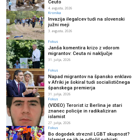
Ceuto
4. avgusta, 2026
Kronika
Invazija ilegalcev tudi na slovenski
južni meji
3. avgusta, 2026
Fokus
Janša komentira krizo z vdorom
migrantov: Ceuta ni naključje
31. julija, 2026
Fokus
Napad migrantov na špansko enklavo
v Afriki je šokiral tudi socialističnega
španskega premierja
31. julija, 2026
Fokus
(VIDEO) Terorist iz Berlina je stari
znanec policije in radikaliziran
islamist
27. julija, 2026
Fokus
Bo dogodek streznil LGBT skupnost?
Islamist se jih je odločil pobijati