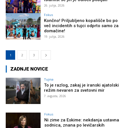
26. julija, 2026
Fokus
Končno! Priljubljeno kopališče bo po
več incidentih s tujci odprto samo za
domačine!
19. julija, 2026
1
2
3
ZADNJE NOVICE
Tujina
To je razlog, zakaj je iranski ajatolski
režim nevaren za svetovni mir
7. avgusta, 2026
Fokus
Ni zime za Eskime: nekdanja ustavna
sodnica, znana po levičarskih