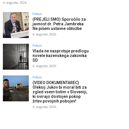
6. avgusta, 2026
Fokus
(PREJELI SMO) Sporočilo za
javnost dr. Petra Jambreka:
Ne pišem ustavne obtožbe
6. avgusta, 2026
Fokus
Vlada ne nasprotuje predlogu
novele kazenskega zakonika
SD
6. avgusta, 2026
Fokus
(VIDEO DOKUMENTAREC)
Oleksij Jukov bi moral biti za
zgled vsem tistim v Sloveniji,
ki ovirajo dostojen pokop
žrtev povojnih pobojev!
6. avgusta, 2026