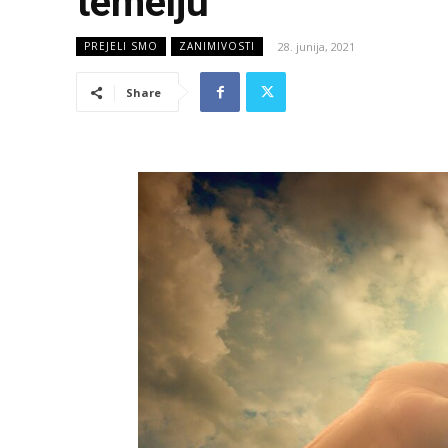
temelju
28. junija, 2021
PREJELI SMO
ZANIMIVOSTI
Share