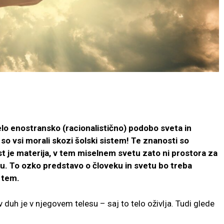
o enostransko (racionalistično) podobo sveta in
aj so vsi morali skozi šolski sistem! Te znanosti so
t je materija, v tem miselnem svetu zato ni prostora za
ku. To ozko predstavo o človeku in svetu bo treba
 tem.
v duh je v njegovem telesu – saj to telo oživlja. Tudi glede