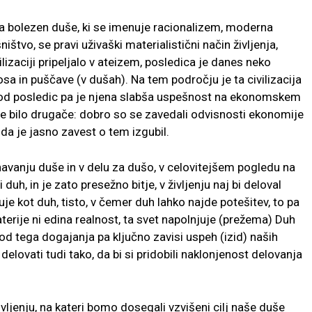
a bolezen duše, ki se imenuje racionalizem, moderna
štvo, se pravi uživaški materialistični način življenja,
lizaciji pripeljalo v ateizem, posledica je danes neko
osa in puščave (v dušah). Na tem področju je ta civilizacija
od posledic pa je njena slabša uspešnost na ekonomskem
je bilo drugače: dobro so se zavedali odvisnosti ekonomije
 da je jasno zavest o tem izgubil.
navanju duše in v delu za dušo, v celovitejšem pogledu na
i duh, in je zato presežno bitje, v življenju naj bi deloval
buje kot duh, tisto, v čemer duh lahko najde potešitev, to pa
erije ni edina realnost, ta svet napolnjuje (prežema) Duh
 od tega dogajanja pa ključno zavisi uspeh (izid) naših
 delovati tudi tako, da bi si pridobili naklonjenost delovanja
ivljenju, na kateri bomo dosegali vzvišeni cilj naše duše