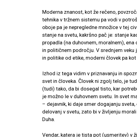
Moderna znanost, kot že rečeno, povzroč
tehnika v tržnem sistemu pa vodi v potrošni
oboje pa je nepregledne množice v tej civi
stanje na svetu, kakršno pač je: stanje ka
propadla (na duhovnem, moralnem), ena 
in političnem področju. V srednjem veku 
in politike od etike, moderni človek pa kot
Izhod iz tega vidim v priznavanju in spoz
svet in človeka. Človek ni zgolj telo, je tud
(tudi) tako, da bi dosegal tisto, kar potre
je možno le v duhovnem svetu. In svet mat
– dejavnik, ki daje smer dogajanju sveta,
delovanj v svetu, zato bi v življenju morali
Duha.
Vendar, katera je tista pot (usmeritev) v ž