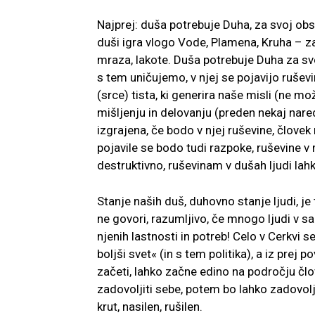
Najprej: duša potrebuje Duha, za svoj obst
duši igra vlogo Vode, Plamena, Kruha – za
mraza, lakote. Duša potrebuje Duha za sv
s tem uničujemo, v njej se pojavijo ruševi
(srce) tista, ki generira naše misli (ne m
mišljenju in delovanju (preden nekaj nare
izgrajena, če bodo v njej ruševine, človek
pojavile se bodo tudi razpoke, ruševine v
destruktivno, ruševinam v dušah ljudi lah
Stanje naših duš, duhovno stanje ljudi, 
ne govori, razumljivo, če mnogo ljudi v s
njenih lastnosti in potreb! Celo v Cerkvi 
boljši svet« (in s tem politika), a iz prej
začeti, lahko začne edino na področju čl
zadovoljiti sebe, potem bo lahko zadovolji
krut, nasilen, rušilen.