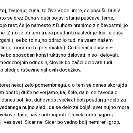
oj, življenje, zunaj te žive Vode umre, se posuši. Duh v
to se brez Duha v duši pojavi stanje puščave, teme,
ojo rast, če jo namesto z Duhom hranimo z ničevostmi, jo
ne. Zato je ob tem treba poudariti naslednje: ker je duša
ožgani!), se bo to nujno odrazilo tudi na vsem našem
dimo, moramo to prej misliti!). Če bo naša duša ne-
 ne bo sposoben konstruktivno delovati in so- delovati,
 medsebojnih odnosih, človek bo začel delovati tudi
ko sledijo ruševine njihovih dosežkov.
je torej nekaj zelo pomembnega, a o tem se danes skorajda
am obstoj duše ne verjame, kaj šele, da bi se zavedalo
se danes bolj kot duhovnost večkrat bolj poudarja »delo za
 povedanega nujno sledi, da se delo za boljši svet nujno mora
ovekove duše, naše notranjosti. Človek mora najprej
l ves svet. Sicer ne. Sicer bo vedno bolj nemiren, grob,