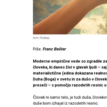
foto: Pixabay
Piše:
Franc Bešter
Moderne empirične vede so zgradile zel
človeka, ki danes živi v glavah ljudi – s
materialistične (edina dokazana realnos
Duha (Boga) v svetu in za dušo v člove
preseči – s pomočjo razodetih resnic o
Človek ni samo telo, je tudi duša, človeko
duše bom izhajal iz razodetih resnic.