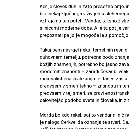
Ker je človek duh in zato presežno bitje, i
bilo nekaj ključnega v življenju slehernega
vztraja na teh poteh. Vendar, takšno živl
silnicami moderne dobe. A le ta pot je var
prepoznati pa jo je mogoče le s pomočjo
Tukaj sem navrgel nekaj temeljnih resnic o
duhovnem temelju, potrebna bodo znanja (
božjih znamenjih, potrebno bo jasno zaved
modernih znanosti – zaradi česar bi vsak 
racionalistična civilizacija je danes zašla
predvsem v smeri tehno – znanosti in tehni
predvsem v tej smeri, se pravi enostransk
celovitejšo podobo sveta in človeka, in z
Morda bo kdo rekel: saj to vendar ni nič 
je naloga Cerkve, da oznanja te stvari. Da