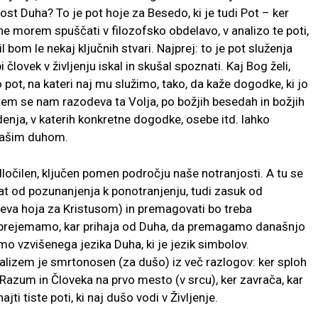
ost Duha? To je pot hoje za Besedo, ki je tudi Pot – ker
ne morem spuščati v filozofsko obdelavo, v analizo te poti,
bom le nekaj ključnih stvari. Najprej: to je pot služenja
 človek v življenju iskal in skušal spoznati. Kaj Bog želi,
ot, na kateri naj mu služimo, tako, da kaže dogodke, ki jo
 tem se nam razodeva ta Volja, po božjih besedah in božjih
idenja, v katerih konkretne dogodke, osebe itd. lahko
 našim duhom.
dločilen, ključen pomen področju naše notranjosti. A tu se
at od pozunanjenja k ponotranjenju, tudi zasuk od
teva hoja za Kristusom) in premagovati bo treba
 sprejemamo, kar prihaja od Duha, da premagamo današnjo
o vzvišenega jezika Duha, ki je jezik simbolov.
lizem je smrtonosen (za dušo) iz več razlogov: ker sploh
 Razum in Človeka na prvo mesto (v srcu), ker zavrača, kar
ti tiste poti, ki naj dušo vodi v Življenje.