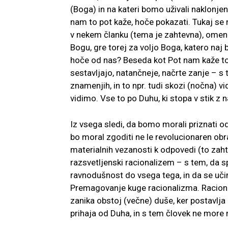
(Boga) in na kateri bomo uživali naklonjen
nam to pot kaže, hoče pokazati. Tukaj se 
v nekem članku (tema je zahtevna), omenil 
Bogu, gre torej za voljo Boga, katero naj bi
hoče od nas? Beseda kot Pot nam kaže to p
sestavljajo, natančneje, načrte zanje – s
znamenjih, in to npr. tudi skozi (nočna) v
vidimo. Vse to po Duhu, ki stopa v stik z
Iz vsega sledi, da bomo morali priznati o
bo moral zgoditi ne le revolucionaren obr
materialnih vezanosti k odpovedi (to zah
razsvetljenski racionalizem – s tem, da
ravnodušnost do vsega tega, in da se učim
Premagovanje kuge racionalizma. Raciona
zanika obstoj (večne) duše, ker postavlja
prihaja od Duha, in s tem človek ne more naj