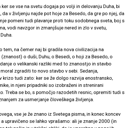
n ker se vse na svetu dogaja po volji in delovanju Duha, bi
, da v življenju najde pot hoje za Besedo, da gre po njej, da
jenje pomeni tudi plavanje proti toku sodobnega sveta, boj s
na, vodi navzgor in zmanjšuje nered in zlo v svetu,
 Duha.
 tem, na čemer naj bi gradila nova civilizacija na
znanost) o duši, Duhu, o Besedi, o hoji za Besedo, o
anje o velikanski razliki med to znanostjo in stavbo
moral zgraditi to novo stavbo v sebi. Sedanja,
 v krizo tudi zato: ker se že dolgo razvija enostransko,
ke, in njeni pripadniki so izobraženi in strenirani
o. Treba se bo, s pomočjo razodetih resnic, opremiti tudi s
 znanjem za usmerjanje človeškega življenja.
novega, vse je že znano iz Svetega pisma, in konec koncev
, a upravičeno se lahko vprašamo: ali je znanje 2000 (in