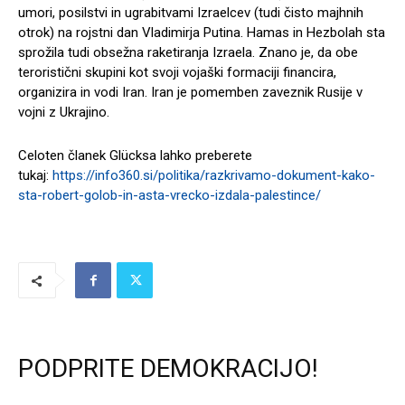
umori, posilstvi in ugrabitvami Izraelcev (tudi čisto majhnih
otrok) na rojstni dan Vladimirja Putina. Hamas in Hezbolah sta
sprožila tudi obsežna raketiranja Izraela. Znano je, da obe
teroristični skupini kot svoji vojaški formaciji financira,
organizira in vodi Iran. Iran je pomemben zaveznik Rusije v
vojni z Ukrajino.
Celoten članek Glücksa lahko preberete
tukaj:
https://info360.si/politika/razkrivamo-dokument-kako-
sta-robert-golob-in-asta-vrecko-izdala-palestince/
PODPRITE DEMOKRACIJO!