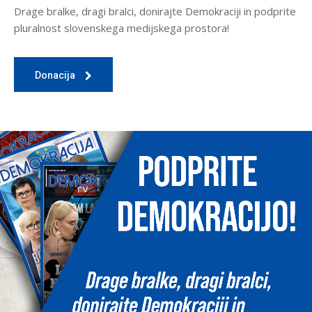
Drage bralke, dragi bralci, donirajte Demokraciji in podprite
pluralnost slovenskega medijskega prostora!
Donacija