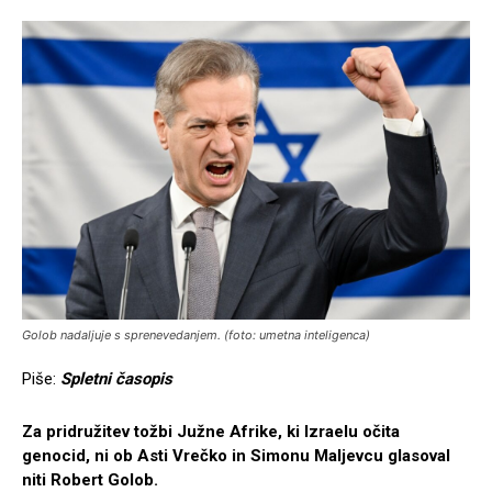
Golob nadaljuje s sprenevedanjem. (foto: umetna inteligenca)
Piše:
Spletni časopis
Za pridružitev tožbi Južne Afrike, ki Izraelu očita
genocid, ni ob Asti Vrečko in Simonu Maljevcu glasoval
niti Robert Golob.