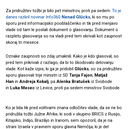
Za pridružitev tožbi je bilo pet ministrov, proti pa sedem.
To je
danes razkril novinar Info360
Nenad Glücks
, ki so mu po
sporu pred informacijsko pooblaščenko in tik pred menjavo
vlade od tam le poslali dokument o glasovanju. Dokument o
razpletu glasovanja so na vladi pred tem skrivali kot zaupnost
skoraj tri mesece.
Oznake zaupnosti so zdaj umaknili. Kako je kdo glasoval, so
pred tem prikrivali z razlago, da bi to škodovalo delovanju
vlade. Kot kaže izpis, ki ga je pridobil
Glücks
, so za pridružitev
sporu glasovali trije ministri iz SD
Tanja Fajon
,
Matjaž
Han
in
Andreja Kokalj
, pa
Alenka Bratušek
iz Svobode
in
Luka Mesec
iz Levice, proti pa sedem ministrov Svobode.
Ko je bila tik pred volitvami znana odločitev vlade, da se ne bo
pridružila tožbi Južne Afrike, ki sodi v skupino BRICS z Rusijo,
Kitajsko, Indijo, Brazilijo in Iranom, sem opozoril, da je na
strani Izraela v pravnem sporu glavna Nemčija, ki je del