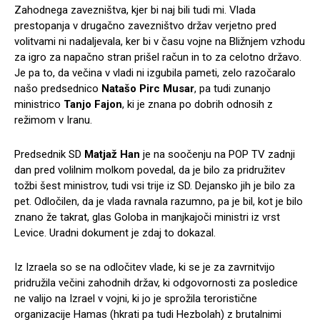
Zahodnega zavezništva, kjer bi naj bili tudi mi. Vlada
prestopanja v drugačno zavezništvo držav verjetno pred
volitvami ni nadaljevala, ker bi v času vojne na Bližnjem vzhodu
za igro za napačno stran prišel račun in to za celotno državo.
Je pa to, da večina v vladi ni izgubila pameti, zelo razočaralo
našo predsednico
Natašo Pirc Musar
, pa tudi zunanjo
ministrico
Tanjo Fajon
, ki je znana po dobrih odnosih z
režimom v Iranu.
Predsednik SD
Matjaž Han
je na soočenju na POP TV zadnji
dan pred volilnim molkom povedal, da je bilo za pridružitev
tožbi šest ministrov, tudi vsi trije iz SD. Dejansko jih je bilo za
pet. Odločilen, da je vlada ravnala razumno, pa je bil, kot je bilo
znano že takrat, glas Goloba in manjkajoči ministri iz vrst
Levice. Uradni dokument je zdaj to dokazal.
Iz Izraela so se na odločitev vlade, ki se je za zavrnitvijo
pridružila večini zahodnih držav, ki odgovornosti za posledice
ne valijo na Izrael v vojni, ki jo je sprožila teroristične
organizacije Hamas (hkrati pa tudi Hezbolah) z brutalnimi