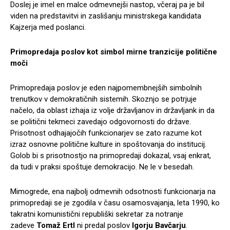
Doslej je imel en malce odmevnejši nastop, včeraj pa je bil
viden na predstavitvi in zaslišanju ministrskega kandidata
Kajzerja med poslanci.
Primopredaja poslov kot simbol mirne tranzicije politične
moči
Primopredaja poslov je eden najpomembnejših simbolnih
trenutkov v demokratičnih sistemih. Skoznjo se potrjuje
načelo, da oblast izhaja iz volje državljanov in državljank in da
se politični tekmeci zavedajo odgovornosti do države.
Prisotnost odhajajočih funkcionarjev se zato razume kot
izraz osnovne politične kulture in spoštovanja do institucij.
Golob bi s prisotnostjo na primopredaji dokazal, vsaj enkrat,
da tudi v praksi spoštuje demokracijo. Ne le v besedah.
Mimogrede, ena najbolj odmevnih odsotnosti funkcionarja na
primopredaji se je zgodila v času osamosvajanja, leta 1990, ko
takratni komunistični republiški sekretar za notranje
zadeve
Tomaž Ertl
ni predal poslov
Igorju Bavčarju
.