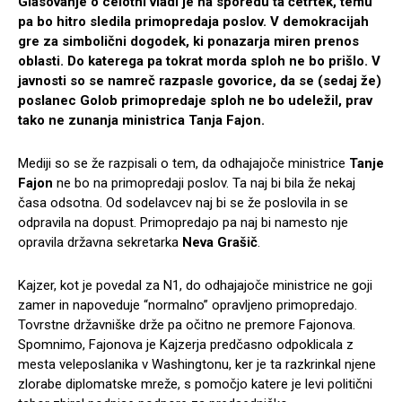
Glasovanje o celotni vladi je na sporedu ta četrtek, temu
pa bo hitro sledila primopredaja poslov. V demokracijah
gre za simbolični dogodek, ki ponazarja miren prenos
oblasti. Do katerega pa tokrat morda sploh ne bo prišlo. V
javnosti so se namreč razpasle govorice, da se (sedaj že)
poslanec Golob primopredaje sploh ne bo udeležil, prav
tako ne zunanja ministrica Tanja Fajon.
Mediji so se že razpisali o tem, da odhajajoče ministrice
Tanje
Fajon
ne bo na primopredaji poslov. Ta naj bi bila že nekaj
časa odsotna. Od sodelavcev naj bi se že poslovila in se
odpravila na dopust. Primopredajo pa naj bi namesto nje
opravila državna sekretarka
Neva Grašič
.
Kajzer, kot je povedal za N1, do odhajajoče ministrice ne goji
zamer in napoveduje “normalno” opravljeno primopredajo.
Tovrstne državniške drže pa očitno ne premore Fajonova.
Spomnimo, Fajonova je Kajzerja predčasno odpoklicala z
mesta veleposlanika v Washingtonu, ker je ta razkrinkal njene
zlorabe diplomatske mreže, s pomočjo katere je levi politični