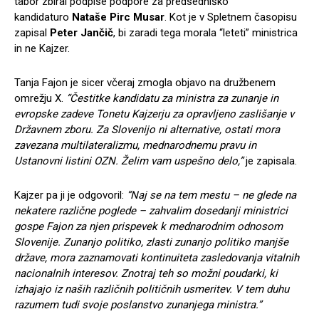
tabor zbiral podpise podpore za predsedniško
kandidaturo
Nataše Pirc Musar
. Kot je v Spletnem časopisu
zapisal
Peter Jančič
, bi zaradi tega morala “leteti” ministrica
in ne Kajzer.
Tanja Fajon je sicer včeraj zmogla objavo na družbenem
omrežju X.
“Čestitke kandidatu za ministra za zunanje in
evropske zadeve Tonetu Kajzerju za opravljeno zaslišanje v
Državnem zboru. Za Slovenijo ni alternative, ostati mora
zavezana multilateralizmu, mednarodnemu pravu in
Ustanovni listini OZN. Želim vam uspešno delo,”
je zapisala.
Kajzer pa ji je odgovoril:
“Naj se na tem mestu – ne glede na
nekatere različne poglede – zahvalim dosedanji ministrici
gospe Fajon za njen prispevek k mednarodnim odnosom
Slovenije. Zunanjo politiko, zlasti zunanjo politiko manjše
države, mora zaznamovati kontinuiteta zasledovanja vitalnih
nacionalnih interesov. Znotraj teh so možni poudarki, ki
izhajajo iz naših različnih političnih usmeritev. V tem duhu
razumem tudi svoje poslanstvo zunanjega ministra.”