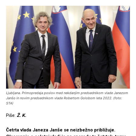
Ljubljana. Primopredaja poslov med nekdanjim predsednikom vlade Janezom
Janšo in novim predsednikom vlade Robertom Golobom leta 2022. (foto:
STA)
Piše:
Ž. K.
Četrta vlada Janeza Janše se neizbežno približuje.