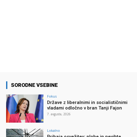
SORODNE VSEBINE
Fokus
Države z liberalnimi in socialističnimi
vladami odločno v bran Tanji Fajon
7. avgusta, 2026
Lokalno
Prihaja osvežitev: plohe in nevihte