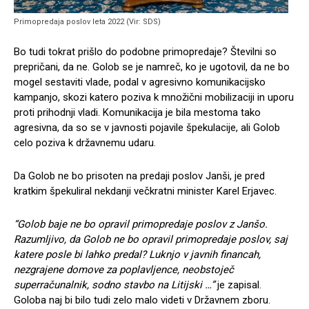
Primopredaja poslov leta 2022 (Vir: SDS)
Bo tudi tokrat prišlo do podobne primopredaje? Številni so
prepričani, da ne. Golob se je namreč, ko je ugotovil, da ne bo
mogel sestaviti vlade, podal v agresivno komunikacijsko
kampanjo, skozi katero poziva k množični mobilizaciji in uporu
proti prihodnji vladi. Komunikacija je bila mestoma tako
agresivna, da so se v javnosti pojavile špekulacije, ali Golob
celo poziva k državnemu udaru.
Da Golob ne bo prisoten na predaji poslov Janši, je pred
kratkim špekuliral nekdanji večkratni minister Karel Erjavec.
“Golob baje ne bo opravil primopredaje poslov z Janšo.
Razumljivo, da Golob ne bo opravil primopredaje poslov, saj
katere posle bi lahko predal? Luknjo v javnih financah,
nezgrajene domove za poplavljence, neobstoječ
superračunalnik, sodno stavbo na Litijski …”
je zapisal.
Goloba naj bi bilo tudi zelo malo videti v Državnem zboru.