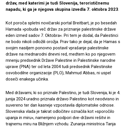
držav, med katerimi je tudi Slovenija, terorističnemu
napadu, ki ga je njegova skupina izvedla 7. oktobra 2023
.
Kot poroča spletni novičarski portal Breitbart, je po besedah
Hamada »pobuda več držav za priznanje palestinske države
eden izmed sadov 7. Oktobra«. Pri tem je dodal, da Palestinci
ne bodo nikoli odložili orožja. Prav tako je dejal, da je Hamas s
svojim nasiljem ponovno postavil vprašanje palestinske
države na mednarodni dnevni red, medtem ko po njegovem
mnenju predsednik Države Palestine in Palestinske narodne
uprave (PNA) ter od leta 2004 tudi predsednik Palestinske
osvobodilne organizacije (PLO), Mahmud Abbas, ni uspel
doseči enakega učinka.
Med državami, ki so priznale Palestino, je tudi Slovenija, ki je 4.
junija 2024 uradno priznala državo Palestino kot neodvisno in
suvereno ter dan kasneje vzpostavila diplomatske odnose.
Slovenska vlada je takrat odločitev označila kot »sporočilo
upanja in miru«, namenjeno podpori dve-državni rešitvi in
trajnemu miru na Bližnjem vzhodu. Zunanja ministrica Tanja