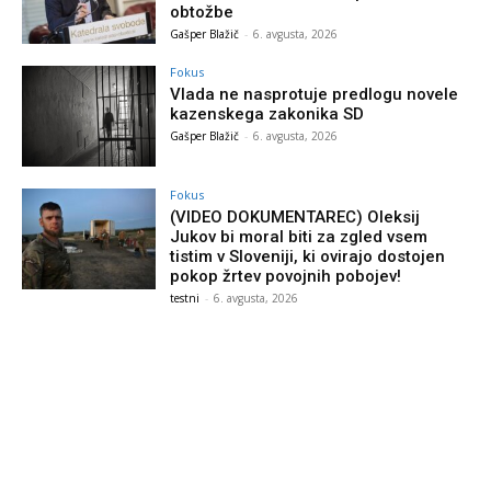
obtožbe
Gašper Blažič
-
6. avgusta, 2026
Fokus
Vlada ne nasprotuje predlogu novele
kazenskega zakonika SD
Gašper Blažič
-
6. avgusta, 2026
Fokus
(VIDEO DOKUMENTAREC) Oleksij
Jukov bi moral biti za zgled vsem
tistim v Sloveniji, ki ovirajo dostojen
pokop žrtev povojnih pobojev!
testni
-
6. avgusta, 2026