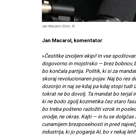
Jan Macarol (foto: X)
Jan Macarol, komentator
:
»
Čestitke izvoljeni ekipi! In vse spoštovan
dogovorno in mojstrsko — brez bobnov, bre
bo končala partija. Politik, ki si za mandat
skoraj revolucionaren pojav. Naj bo res d
dozorijo in naj se kdaj pa kdaj stopi tudi
tokrat ne bo dovolj. Ta mandat bo terjal 
ki ne bodo zgolj kozmetika čez staro fasa
bo treba pošteno razložiti vzrok in posled
orodje, ne okras. Kajti — in tu se dolgča
cunamijem brezposelnosti in pred največj
industrija, ki jo poganja AI, bo v nekaj l