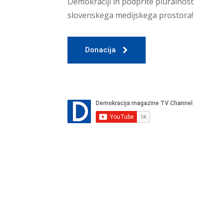
Demokraciji in podprite pluralnost
slovenskega medijskega prostora!
Donacija