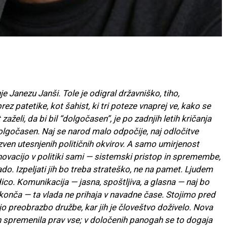
je Janezu Janši. Tole je odigral državniško, tiho,
z patetike, kot šahist, ki tri poteze vnaprej ve, kako se
 zaželi, da bi bil “dolgočasen”, je po zadnjih letih kričanja
olgočasen. Naj se narod malo odpočije, naj odločitve
 izven utesnjenih političnih okvirov. A samo umirjenost
inovacijo v politiki sami — sistemski pristop in spremembe,
do. Izpeljati jih bo treba strateško, ne na pamet. Ljudem
ico. Komunikacija — jasna, spoštljiva, a glasna — naj bo
s konča — ta vlada ne prihaja v navadne čase. Stojimo pred
o preobrazbo družbe, kar jih je človeštvo doživelo. Nova
etih spremenila prav vse; v določenih panogah se to dogaja