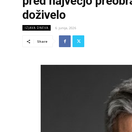
pred največjo preobra
doživelo
6. junija, 2026
IZJAVA DNEVA
Share