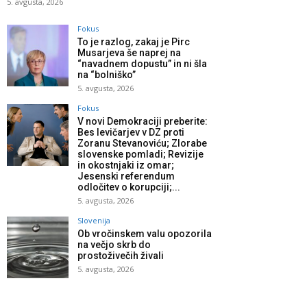
5. avgusta, 2026
Fokus
To je razlog, zakaj je Pirc
Musarjeva še naprej na
“navadnem dopustu” in ni šla
na “bolniško”
5. avgusta, 2026
Fokus
V novi Demokraciji preberite:
Bes levičarjev v DZ proti
Zoranu Stevanoviću; Zlorabe
slovenske pomladi; Revizije
in okostnjaki iz omar;
Jesenski referendum
odločitev o korupciji;...
5. avgusta, 2026
Slovenija
Ob vročinskem valu opozorila
na večjo skrb do
prostoživečih živali
5. avgusta, 2026