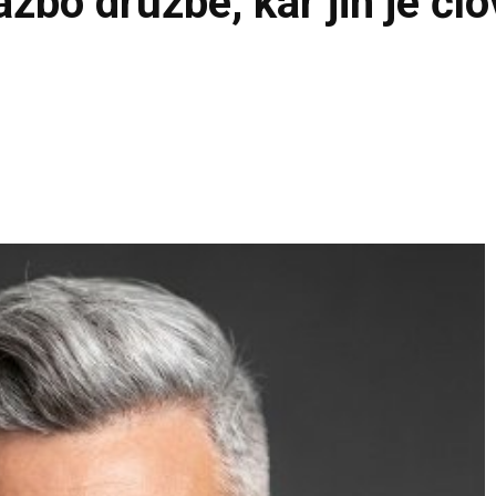
zbo družbe, kar jih je čl