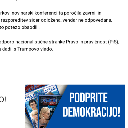
ovi novinarski konferenci ta poročila zavrnil in
a razporeditev sicer odložena, vendar ne odpovedana,
to potezo obsodili.
podporo nacionalistične stranke Pravo in pravičnost (PiS),
uskladil s Trumpovo vlado.
O!