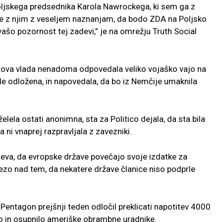
oljskega predsednika Karola Nawrockega, ki sem ga z
se z njim z veseljem naznanjam, da bodo ZDA na Poljsko
ašo pozornost tej zadevi,” je na omrežju Truth Social
egova vlada nenadoma odpovedala veliko vojaško vajo na
 le odložena, in napovedala, da bo iz Nemčije umaknila
želela ostati anonimna, sta za Politico dejala, da sta bila
 ni vnaprej razpravljala z zavezniki.
teva, da evropske države povečajo svoje izdatke za
 jezo nad tem, da nekatere države članice niso podprle
 Pentagon prejšnji teden odločil preklicati napotitev 4000
vo in osupnilo ameriške obrambne uradnike.