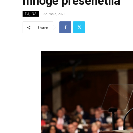
mnoge presenetila
22. maja, 2026
TUJINA
Share