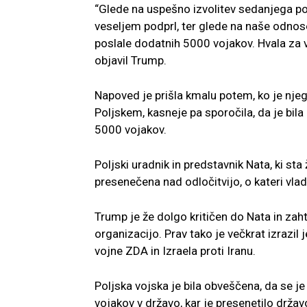
“Glede na uspešno izvolitev sedanjega p
veseljem podprl, ter glede na naše odno
poslale dodatnih 5000 vojakov. Hvala za v
objavil Trump.
Napoved je prišla kmalu potem, ko je nj
Poljskem, kasneje pa sporočila, da je bila
5000 vojakov.
Poljski uradnik in predstavnik Nata, ki sta 
presenečena nad odločitvijo, o kateri vlada
Trump je že dolgo kritičen do Nata in zah
organizacijo. Prav tako je večkrat izrazil
vojne ZDA in Izraela proti Iranu.
Poljska vojska je bila obveščena, da se je
vojakov v državo, kar je presenetilo drža