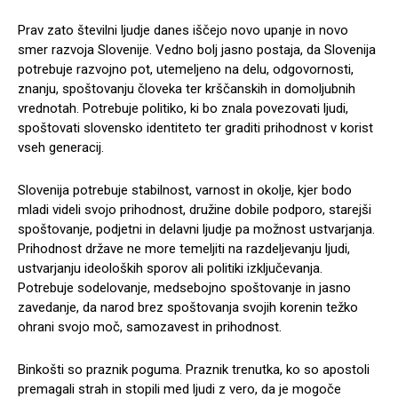
Prav zato številni ljudje danes iščejo novo upanje in novo
smer razvoja Slovenije. Vedno bolj jasno postaja, da Slovenija
potrebuje razvojno pot, utemeljeno na delu, odgovornosti,
znanju, spoštovanju človeka ter krščanskih in domoljubnih
vrednotah. Potrebuje politiko, ki bo znala povezovati ljudi,
spoštovati slovensko identiteto ter graditi prihodnost v korist
vseh generacij.
Slovenija potrebuje stabilnost, varnost in okolje, kjer bodo
mladi videli svojo prihodnost, družine dobile podporo, starejši
spoštovanje, podjetni in delavni ljudje pa možnost ustvarjanja.
Prihodnost države ne more temeljiti na razdeljevanju ljudi,
ustvarjanju ideoloških sporov ali politiki izključevanja.
Potrebuje sodelovanje, medsebojno spoštovanje in jasno
zavedanje, da narod brez spoštovanja svojih korenin težko
ohrani svojo moč, samozavest in prihodnost.
Binkošti so praznik poguma. Praznik trenutka, ko so apostoli
premagali strah in stopili med ljudi z vero, da je mogoče