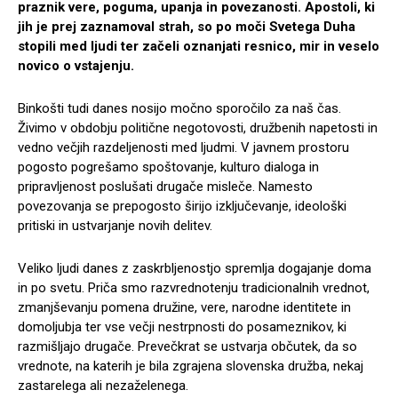
praznik vere, poguma, upanja in povezanosti. Apostoli, ki
jih je prej zaznamoval strah, so po moči Svetega Duha
stopili med ljudi ter začeli oznanjati resnico, mir in veselo
novico o vstajenju.
Binkošti tudi danes nosijo močno sporočilo za naš čas.
Živimo v obdobju politične negotovosti, družbenih napetosti in
vedno večjih razdeljenosti med ljudmi. V javnem prostoru
pogosto pogrešamo spoštovanje, kulturo dialoga in
pripravljenost poslušati drugače misleče. Namesto
povezovanja se prepogosto širijo izključevanje, ideološki
pritiski in ustvarjanje novih delitev.
Veliko ljudi danes z zaskrbljenostjo spremlja dogajanje doma
in po svetu. Priča smo razvrednotenju tradicionalnih vrednot,
zmanjševanju pomena družine, vere, narodne identitete in
domoljubja ter vse večji nestrpnosti do posameznikov, ki
razmišljajo drugače. Prevečkrat se ustvarja občutek, da so
vrednote, na katerih je bila zgrajena slovenska družba, nekaj
zastarelega ali nezaželenega.