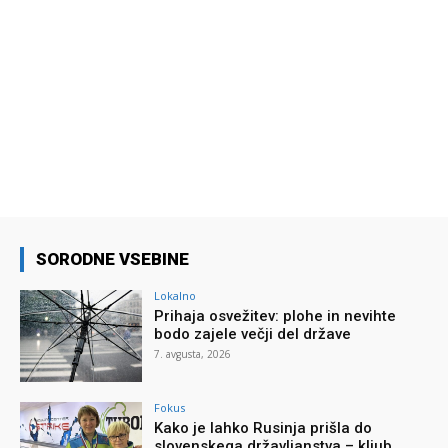
SORODNE VSEBINE
Lokalno
Prihaja osvežitev: plohe in nevihte
bodo zajele večji del države
7. avgusta, 2026
Fokus
Kako je lahko Rusinja prišla do
slovenskega državljanstva – kljub