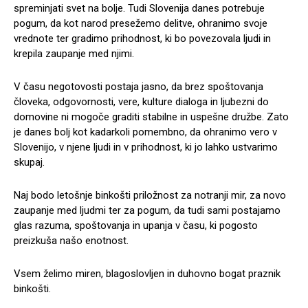
spreminjati svet na bolje. Tudi Slovenija danes potrebuje
pogum, da kot narod presežemo delitve, ohranimo svoje
vrednote ter gradimo prihodnost, ki bo povezovala ljudi in
krepila zaupanje med njimi.
V času negotovosti postaja jasno, da brez spoštovanja
človeka, odgovornosti, vere, kulture dialoga in ljubezni do
domovine ni mogoče graditi stabilne in uspešne družbe. Zato
je danes bolj kot kadarkoli pomembno, da ohranimo vero v
Slovenijo, v njene ljudi in v prihodnost, ki jo lahko ustvarimo
skupaj.
Naj bodo letošnje binkošti priložnost za notranji mir, za novo
zaupanje med ljudmi ter za pogum, da tudi sami postajamo
glas razuma, spoštovanja in upanja v času, ki pogosto
preizkuša našo enotnost.
Vsem želimo miren, blagoslovljen in duhovno bogat praznik
binkošti.