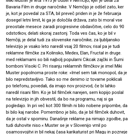
Miki Muster je leta 1973 je odšel v Nemčijo, kjer je delal za
Bavaria Film in druge naročnike. V Nemčijo je odšel zato, ker
je, kot je povedal za STA, bil preveč priden in je že februarja
dosegel letni limit, ki ga je določila država, zato bi moral vse
preostale mesece zaradi progresivne obdavčitve, celo do 90
odstotkov, delati skoraj zastonj. Toda ves čas, ko je bil v
Nemčiji, je delal tudi za slovenske naročnike; za ljubljansko
televizijo je vsako leto naredil vsaj 20 filmov, risal pa je tudi
reklamne filmčke za Kolinsko, Medex, Elan, Fructal in druge.
med reklamami so bili najbolj popularni Cikcak zajčki in Šumi
bomboni Visoki C. Pri risanju reklamnih filmčkov je imel Miki
Muster popolnoma proste roke: »Imel sem tak monopol, da je
bilo nepredstavljivo. Tako so me denimo iz tovarne poklicali
po telefonu, povedali, da imajo nov proizvod, če bi lahko
naredil risani film. Ko je bil filmček narejen, sem kopijo poslal
na televizijo in jih obvestil, da bo na programu, naj si ga
pogledajo. In pri več kot 300 filmih ni bilo nobene pripombe, da
bi bilo kaj narobe. Pomembno je bilo, da je bil filmček duhovit,
da je ostal v spominu. Današnje reklame pa nimajo zgodbe, pa
tudi duhovite niso.« Muster se je v Slovenijo vrnil po
osamosvojitvi in bil nekaj časa karikaturist pri Magu in pozneje