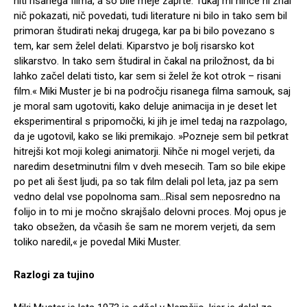
niti risanega filma, a so bile meje zaprte. Tukaj mi nihče ni znal
nič pokazati, nič povedati, tudi literature ni bilo in tako sem bil
primoran študirati nekaj drugega, kar pa bi bilo povezano s
tem, kar sem želel delati. Kiparstvo je bolj risarsko kot
slikarstvo. In tako sem študiral in čakal na priložnost, da bi
lahko začel delati tisto, kar sem si želel že kot otrok – risani
film.« Miki Muster je bi na področju risanega filma samouk, saj
je moral sam ugotoviti, kako deluje animacija in je deset let
eksperimentiral s pripomočki, ki jih je imel tedaj na razpolago,
da je ugotovil, kako se liki premikajo. »Pozneje sem bil petkrat
hitrejši kot moji kolegi animatorji. Nihče ni mogel verjeti, da
naredim desetminutni film v dveh mesecih. Tam so bile ekipe
po pet ali šest ljudi, pa so tak film delali pol leta, jaz pa sem
vedno delal vse popolnoma sam…Risal sem neposredno na
folijo in to mi je močno skrajšalo delovni proces. Moj opus je
tako obsežen, da včasih še sam ne morem verjeti, da sem
toliko naredil,« je povedal Miki Muster.
Razlogi za tujino