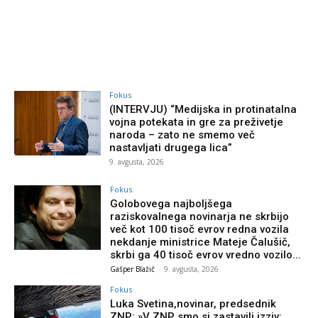
Fokus
(INTERVJU) “Medijska in protinatalna
vojna potekata in gre za preživetje
naroda – zato ne smemo več
nastavljati drugega lica”
9. avgusta, 2026
Fokus
Golobovega najboljšega
raziskovalnega novinarja ne skrbijo
več kot 100 tisoč evrov redna vozila
nekdanje ministrice Mateje Čalušič,
skrbi ga 40 tisoč evrov vredno vozilo...
Gašper Blažič
-
9. avgusta, 2026
Fokus
Luka Svetina,novinar, predsednik
ZNP: »V ZNP smo si zastavili izziv: