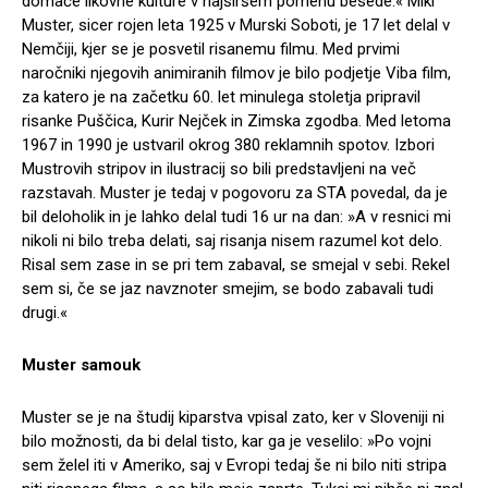
domače likovne kulture v najširšem pomenu besede.« Miki
Muster, sicer rojen leta 1925 v Murski Soboti, je 17 let delal v
Nemčiji, kjer se je posvetil risanemu filmu. Med prvimi
naročniki njegovih animiranih filmov je bilo podjetje Viba film,
za katero je na začetku 60. let minulega stoletja pripravil
risanke Puščica, Kurir Nejček in Zimska zgodba. Med letoma
1967 in 1990 je ustvaril okrog 380 reklamnih spotov. Izbori
Mustrovih stripov in ilustracij so bili predstavljeni na več
razstavah. Muster je tedaj v pogovoru za STA povedal, da je
bil deloholik in je lahko delal tudi 16 ur na dan: »A v resnici mi
nikoli ni bilo treba delati, saj risanja nisem razumel kot delo.
Risal sem zase in se pri tem zabaval, se smejal v sebi. Rekel
sem si, če se jaz navznoter smejim, se bodo zabavali tudi
drugi.«
Muster samouk
Muster se je na študij kiparstva vpisal zato, ker v Sloveniji ni
bilo možnosti, da bi delal tisto, kar ga je veselilo: »Po vojni
sem želel iti v Ameriko, saj v Evropi tedaj še ni bilo niti stripa