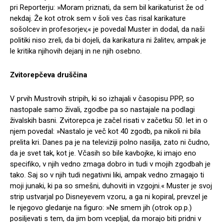
pri Reporterju: »Moram priznati, da sem bil karikaturist že od
nekdaj. Že kot otrok sem v šoli ves čas risal karikature
sošolcev in profesorjev,« je povedal Muster in dodal, da naši
politiki niso zreli, da bi dojeli, da karikatura ni žalitev, ampak je
le kritika njihovih dejanj in ne njih osebno.
Zvitorepčeva druščina
V prvih Mustrovih stripih, ki so izhajali v časopisu PPP, so
nastopale samo živali, zgodbe pa so nastajale na podlagi
živalskih basni. Zvitorepca je začel risati v začetku 50. let in o
njem povedal: »Nastalo je več kot 40 zgodb, pa nikoli ni bila
prelita kri. Danes pa je na televiziji polno nasilja, zato ni čudno,
da je svet tak, kot je. Včasih so bile kavbojke, ki imajo eno
specifiko, v njih vedno zmaga dobro in tudi v mojih zgodbah je
tako. Saj so v njih tudi negativni liki, ampak vedno zmagajo ti
moji junaki, ki pa so smešni, duhoviti in vzgojni.« Muster je svoj
strip ustvarjal po Disneyevem vzoru, a ga ni kopiral, prevzel je
le njegovo gledanje na figuro: »Ne smem jih (otrok op.p.)
posiljevati s tem, da jim bom vcepljal, da morajo biti pridni v