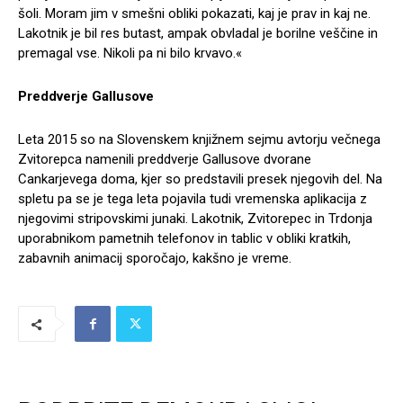
šoli. Moram jim v smešni obliki pokazati, kaj je prav in kaj ne.
Lakotnik je bil res butast, ampak obvladal je borilne veščine in
premagal vse. Nikoli pa ni bilo krvavo.«
Preddverje Gallusove
Leta 2015 so na Slovenskem knjižnem sejmu avtorju večnega
Zvitorepca namenili preddverje Gallusove dvorane
Cankarjevega doma, kjer so predstavili presek njegovih del. Na
spletu pa se je tega leta pojavila tudi vremenska aplikacija z
njegovimi stripovskimi junaki. Lakotnik, Zvitorepec in Trdonja
uporabnikom pametnih telefonov in tablic v obliki kratkih,
zabavnih animacij sporočajo, kakšno je vreme.