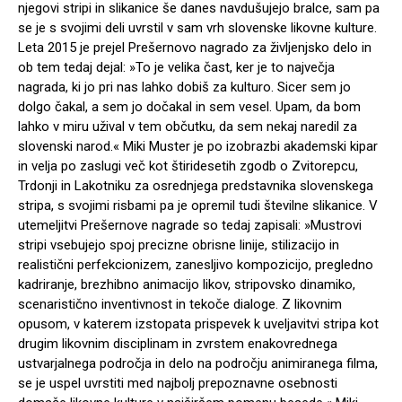
njegovi stripi in slikanice še danes navdušujejo bralce, sam pa
se je s svojimi deli uvrstil v sam vrh slovenske likovne kulture.
Leta 2015 je prejel Prešernovo nagrado za življenjsko delo in
ob tem tedaj dejal: »To je velika čast, ker je to največja
nagrada, ki jo pri nas lahko dobiš za kulturo. Sicer sem jo
dolgo čakal, a sem jo dočakal in sem vesel. Upam, da bom
lahko v miru užival v tem občutku, da sem nekaj naredil za
slovenski narod.« Miki Muster je po izobrazbi akademski kipar
in velja po zaslugi več kot štiridesetih zgodb o Zvitorepcu,
Trdonji in Lakotniku za osrednjega predstavnika slovenskega
stripa, s svojimi risbami pa je opremil tudi številne slikanice. V
utemeljitvi Prešernove nagrade so tedaj zapisali: »Mustrovi
stripi vsebujejo spoj precizne obrisne linije, stilizacijo in
realistični perfekcionizem, zanesljivo kompozicijo, pregledno
kadriranje, brezhibno animacijo likov, stripovsko dinamiko,
scenaristično inventivnost in tekoče dialoge. Z likovnim
opusom, v katerem izstopata prispevek k uveljavitvi stripa kot
drugim likovnim disciplinam in zvrstem enakovrednega
ustvarjalnega področja in delo na področju animiranega filma,
se je uspel uvrstiti med najbolj prepoznavne osebnosti