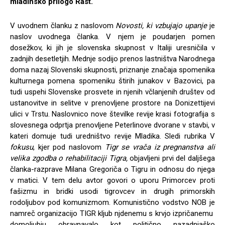
mladinsko prilogo Rast.
V uvodnem članku z naslovom
Novosti, ki vzbujajo upanje
je
naslov uvodnega članka. V njem je poudarjen pomen
dosežkov, ki jih je slovenska skupnost v Italiji uresničila v
zadnjih desetletjih. Mednje sodijo prenos lastništva Narodnega
doma nazaj Slovenski skupnosti, priznanje značaja spomenika
kulturnega pomena spomeniku štirih junakov v Bazovici, pa
tudi uspehi Slovenske prosvete in njenih včlanjenih društev od
ustanovitve in selitve v prenovljene prostore na Donizettijevi
ulici v Trstu. Naslovnico nove številke revije krasi fotografija s
slovesnega odprtja prenovljene Peterlinove dvorane v stavbi, v
kateri domuje tudi uredništvo revije Mladika. Sledi rubrika V
fokusu
, kjer pod naslovom
Tigr se vrača iz pregnanstva ali
velika zgodba o rehabilitaciji Tigra,
objavljeni prvi del daljšega
članka-razprave Milana Gregoriča o Tigru in odnosu do njega
v matici. V tem delu avtor govori o uporu Primorcev proti
fašizmu in bridki usodi tigrovcev in drugih primorskih
rodoljubov pod komunizmom. Komunistično vodstvo NOB je
namreč organizacijo TIGR kljub njdenemu s krvjo izpričanemu
domoljubju obravnavalo kot politično nazadnjaško