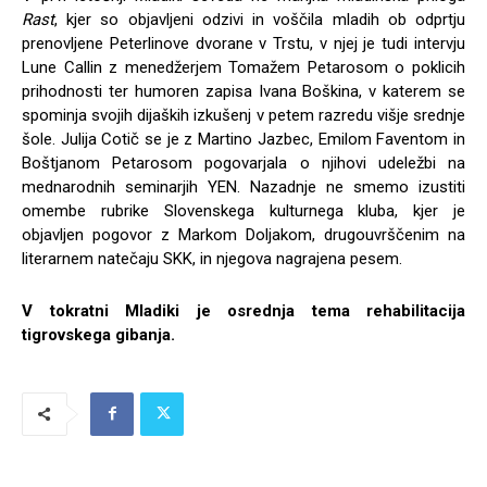
Rast
, kjer so objavljeni odzivi in voščila mladih ob odprtju
prenovljene Peterlinove dvorane v Trstu, v njej je tudi intervju
Lune Callin z menedžerjem Tomažem Petarosom o poklicih
prihodnosti ter humoren zapisa Ivana Boškina, v katerem se
spominja svojih dijaških izkušenj v petem razredu višje srednje
šole. Julija Cotič se je z Martino Jazbec, Emilom Faventom in
Boštjanom Petarosom pogovarjala o njihovi udeležbi na
mednarodnih seminarjih YEN. Nazadnje ne smemo izustiti
omembe rubrike Slovenskega kulturnega kluba, kjer je
objavljen pogovor z Markom Doljakom, drugouvrščenim na
literarnem natečaju SKK, in njegova nagrajena pesem.
V tokratni Mladiki je osrednja tema rehabilitacija
tigrovskega gibanja.