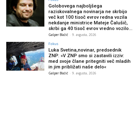
Golobovega najboljšega
raziskovalnega novinarja ne skrbijo
več kot 100 tisoč evrov redna vozila
nekdanje ministrice Mateje Čalušič,
skrbi ga 40 tisoč evrov vredno vozilo...
Gašper Blažič
-
9. avgusta, 2026
Fokus
Luka Svetina,novinar, predsednik
ZNP: »V ZNP smo si zastavili izziv:
med svoje člane pritegniti več mladih
in jim približati naše delo«
Gašper Blažič
-
9. avgusta, 2026