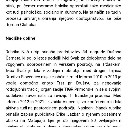
stisk, pri čemer moramo bolnika spremljati tako medicinsko
kot tudi psihološko, socialno in duhovno. Na ta način se tudi v
procesu umiranja ohranja njegovo dostojanstvo,« še piše
Roman Globokar.
Nadiške doline
Rubrika Naš utrip prinaša predstavitev 34. nagrade Dušana
Černeta, ki so jo letos podelili Ivici Švab za dolgoletno delo na
vzgojnem, dobrodelnem in verskem področju na Tržaškem.
Ivica Švab je bila v zadnjem obdobju med drugim tajnica
Društva Slovencev miljske občine, med letoma 2010 in 2013 je
vodila območno enoto Trst pri Društvu za negovanje
rodoljubnih tradicij organizacije TIGR Primorske in se s svojimi
sodelavci zavzemala za revizijo 1. tržaškega procesa. Med
letoma 2012 in 2021 je vodila Vincencijevo konferenco in bila
aktivna tudi na pastoralnem področju. Naslednji članek rubrike
prinaša zapisa publicistke Erike Jazbar o njenem posebnem
obisku na Matajurju, kjer je ob njegovem 80. življenjskem
jubileju obiskala še zadnjega slovenskega duhovnika, ki živi v