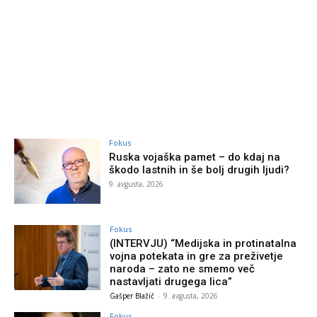
Fokus
Ruska vojaška pamet – do kdaj na
škodo lastnih in še bolj drugih ljudi?
9. avgusta, 2026
Fokus
(INTERVJU) “Medijska in protinatalna
vojna potekata in gre za preživetje
naroda – zato ne smemo več
nastavljati drugega lica”
Gašper Blažič
-
9. avgusta, 2026
Fokus