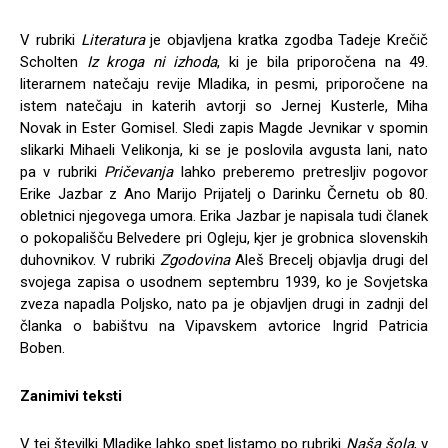
V rubriki
Literatura
je objavljena kratka zgodba Tadeje Krečič
Scholten
Iz kroga ni izhoda
, ki je bila priporočena na 49.
literarnem natečaju revije Mladika, in pesmi, priporočene na
istem natečaju in katerih avtorji so Jernej Kusterle, Miha
Novak in Ester Gomisel. Sledi zapis Magde Jevnikar v spomin
slikarki Mihaeli Velikonja, ki se je poslovila avgusta lani, nato
pa v rubriki
Pričevanja
lahko preberemo pretresljiv pogovor
Erike Jazbar z Ano Marijo Prijatelj o Darinku Černetu ob 80.
obletnici njegovega umora. Erika Jazbar je napisala tudi članek
o pokopališču Belvedere pri Ogleju, kjer je grobnica slovenskih
duhovnikov. V rubriki
Zgodovina
Aleš Brecelj objavlja drugi del
svojega zapisa o usodnem septembru 1939, ko je Sovjetska
zveza napadla Poljsko, nato pa je objavljen drugi in zadnji del
članka o babištvu na Vipavskem avtorice Ingrid Patricia
Boben.
Zanimivi teksti
V tej številki Mladike lahko spet listamo po rubriki
Naša šola
, v