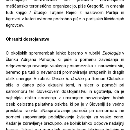
meščansko teroristično organizacijo, piše Gregorič, in omenja
tudi knjigo / študijo Tatjane Rejec z naslovom Partija in
tigrovci, v kateri avtorica podrobno piše o partijskih likvidacijah
tigrovcev.
Ohraniti dostojanstvo
O okoljskih spremembah lahko beremo v rubriki
Ekologija
v
članku Adrijana Pahorja, ki piše o pomenu zavedanja in
odgovornega ravnanja vsakega posameznika z naravnimi viri,
beremo pa tudi o nevarnosti promoviranja strupenih in dragih
oblik energije. V rubriki
Oseba in družba
pa Roman Globokar
piše o danes zelo aktualni temi, in sicer o pomoči pri
samomoru ter človekovem dostojanstvu in ugotavlja, da je
najboljša oblika soočenja z umiranjem neozdravljivo bolnih
oseb celostna paliativna oskrba, ki pa je v Sloveniji še vedno
preslabo razvita: »Nasprotovanje pomoči pri samomoru ne
pomeni zagovarjanja podaljševanja življenja za vsako ceno.
Kadar je zdravljenje brezupno, se bolnik lahko odpove nadaljnji
terapiji. Takrat mu mora biti zagotovljeno blaženje bolečin in