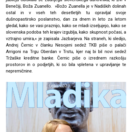
Benečiji, Boža Zuanello. »Božo Zuanella je v Nadiških dolinah
ostal in v vseh teh desetletjih tu opravljal svoje
dušnopastirsko poslanstvo, dan za dnem in leto za letom
gledal, kako se vasi praznijo, kako se mladi izseljujejo, kako se
slovenska podoba teh krajev izgublja, kako skupnost počasi, a
vztrajno umira,« je zapisala Jazbarjeva. Na straneh, ki sledijo,
Andrej Černic v članku Nesojeni sedež TKB piše o palači
Arrigoni na Trgu Oberdan v Trstu, kjer naj bi bil novi sedež
Tržaške kreditne banke. Černic piše o izrednem razkošju
prostorov in o podjetjih, ki so bila vpletena v upravljanje te
nepremičnine.