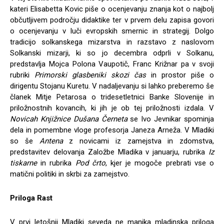
kateri Elisabetta Kovic piše o ocenjevanju znanja kot o najbolj
občutljivem področju didaktike ter v prvem delu zapisa govori
o ocenjevanju v luči evropskih smernic in strategij. Dolgo
tradicijo solkanskega mizarstva in razstavo z naslovom
Solkanski mizarji, ki so jo decembra odprli v Solkanu,
predstavlja Mojca Polona Vaupotič, Franc Križnar pa v svoji
rubriki
Primorski glasbeniki skozi čas
in prostor piše o
dirigentu Stojanu Kuretu. V nadaljevanju si lahko preberemo še
članek Mitje Petarosa o tridesetletnici Banke Slovenije in
priložnostnih kovancih, ki jih je ob tej priložnosti izdala. V
Novicah Knjižnice Dušana Černeta
se Ivo Jevnikar spominja
dela in pomembne vloge profesorja Janeza Arneža. V Mladiki
so še
Antena
z novicami iz zamejstva in zdomstva,
predstavitev delovanja Založbe Mladika v januarju, rubrika
Iz
tiskarne
in rubrika
Pod črto
, kjer je mogoče prebrati vse o
matični politiki in skrbi za zamejstvo.
Priloga Rast
V prvi letošnji Mladiki seveda ne manjka mladinska priloga