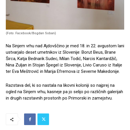
(Foto: Facebook/Bogdan Soban)
Na Sinjem vrhu nad Ajdovščino je med 18. in 22. avgustom lani
ustvarjalo deset umetnikov iz Slovenije: Borut Beus, Brane
Širca, Katja Bednarik Sudec, Milan Todić, Narcis Kantardžič,
Nina Zuljan in Stojan Špegel iz Slovenije, Livio Caruso iz Italije
ter Eva Meštrović in Marija Efremova iz Severne Makedonije.
Razstava del, ki so nastala na likovni koloniji so najprej na
ogled na Sinjem vrhu, kasneje pa jo selijo po različnih galerijah
in drugih razstavnih prostorih po Primorski in zamejstvu.