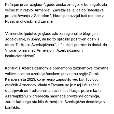
Pašinjan je že razglasil “zgodovinsko zmago, ki bo zagotovila
večnost in razvoj Armenije”. Zavezal se je, da bo “nadaljeval
pot zbliževanja z Zahodom”, hkrati pa razvijal tudi odnose z
Rusijo in okoliškimi državami.
“Armensko ljudstvo je glasovalo za regionalno blaginjo in
sodelovanje, in upam, da bo to sprožilo pozitiven odziv s
strani Turčije in Azerbajdžana,” je še dejal premier in dodal, da
“moramo mir med Armenijo in Azerbajdžanom
institucionalizirati”.
Konflikt z Azerbajdžanom je pomembno zaznamoval tokratne
volitve, prve po azerbajdžanskem prevzemu regije Gorski
Karabah leta 2023, ko je regijo zapustilo več kot 100.000
etničnih Armencev. Vlada v Erevanu se je v tej luči začela
oddaljevati od tradicionalne zaveznice Rusije, potem ko ta
Azerbajdžanu ni preprečila nasilnega prevzema območja,
zaradi katerega sta bila Armenija in Azerbajdžan desetletja v
konfliktu.