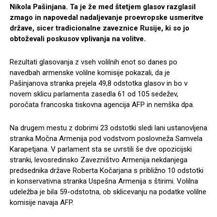
Nikola Pašinjana. Ta je že med štetjem glasov razglasil
zmago in napovedal nadaljevanje proevropske usmeritve
države, sicer tradicionalne zaveznice Rusije, ki so jo
obtoževali poskusov vplivanja na volitve.
Rezultati glasovanja z vseh volilnih enot so danes po
navedbah armenske volilne komisije pokazali, da je
Pašinjanova stranka prejela 49,8 odstotka glasov in bo v
novem sklicu parlamenta zasedla 61 od 105 sedežev,
poročata francoska tiskovna agencija AFP in nemška dpa.
Na drugem mestu z dobrimi 23 odstotki sledi lani ustanovljena
stranka Močna Armenija pod vodstvom poslovneža Samvela
Karapetjana. V parlament sta se uvrstili še dve opozicijski
stranki, levosredinsko Zavezništvo Armenija nekdanjega
predsednika države Roberta Kočarjana s približno 10 odstotki
in konservativna stranka Uspešna Armenija s štirimi. Volilna
udeležba je bila 59-odstotna, ob sklicevanju na podatke volilne
komisije navaja AFP.