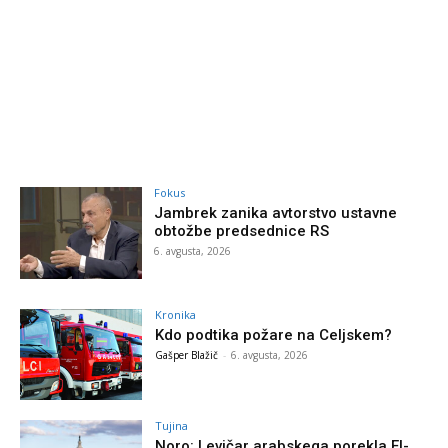
Fokus
Jambrek zanika avtorstvo ustavne
obtožbe predsednice RS
6. avgusta, 2026
Kronika
Kdo podtika požare na Celjskem?
Gašper Blažič
-
6. avgusta, 2026
Tujina
Noro: Levičar arabskega porekla El-