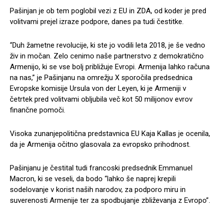
Pašinjan je ob tem poglobil vezi z EU in ZDA, od koder je pred
volitvami prejel izraze podpore, danes pa tudi čestitke.
“Duh žametne revolucije, ki ste jo vodili leta 2018, je še vedno
živ in močan. Zelo cenimo naše partnerstvo z demokratično
Armenijo, ki se vse bolj približuje Evropi. Armenija lahko računa
na nas,” je Pašinjanu na omrežju X sporočila predsednica
Evropske komisije Ursula von der Leyen, ki je Armeniji v
četrtek pred volitvami obljubila več kot 50 milijonov evrov
finančne pomoči.
Visoka zunanjepolitična predstavnica EU Kaja Kallas je ocenila,
da je Armenija očitno glasovala za evropsko prihodnost.
Pašinjanu je čestital tudi francoski predsednik Emmanuel
Macron, ki se veseli, da bodo “lahko še naprej krepili
sodelovanje v korist naših narodov, za podporo miru in
suverenosti Armenije ter za spodbujanje zbliževanja z Evropo”.