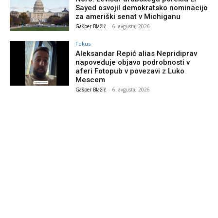
Sayed osvojil demokratsko nominacijo
za ameriški senat v Michiganu
Gašper Blažič
-
6. avgusta, 2026
Fokus
Aleksandar Repić alias Nepridiprav
napoveduje objavo podrobnosti v
aferi Fotopub v povezavi z Luko
Mescem
Gašper Blažič
-
6. avgusta, 2026