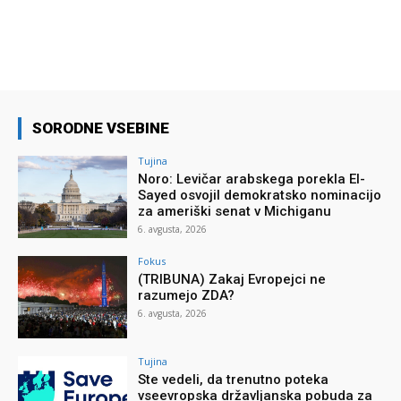
SORODNE VSEBINE
Tujina
Noro: Levičar arabskega porekla El-
Sayed osvojil demokratsko nominacijo
za ameriški senat v Michiganu
6. avgusta, 2026
Fokus
(TRIBUNA) Zakaj Evropejci ne
razumejo ZDA?
6. avgusta, 2026
Tujina
Ste vedeli, da trenutno poteka
vseevropska državljanska pobuda za