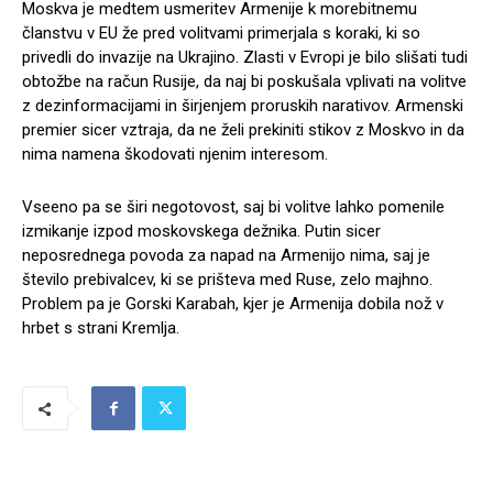
Moskva je medtem usmeritev Armenije k morebitnemu
članstvu v EU že pred volitvami primerjala s koraki, ki so
privedli do invazije na Ukrajino. Zlasti v Evropi je bilo slišati tudi
obtožbe na račun Rusije, da naj bi poskušala vplivati na volitve
z dezinformacijami in širjenjem proruskih narativov. Armenski
premier sicer vztraja, da ne želi prekiniti stikov z Moskvo in da
nima namena škodovati njenim interesom.
Vseeno pa se širi negotovost, saj bi volitve lahko pomenile
izmikanje izpod moskovskega dežnika. Putin sicer
neposrednega povoda za napad na Armenijo nima, saj je
število prebivalcev, ki se prišteva med Ruse, zelo majhno.
Problem pa je Gorski Karabah, kjer je Armenija dobila nož v
hrbet s strani Kremlja.