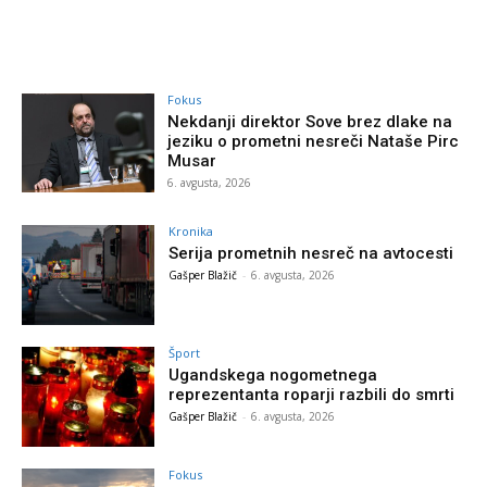
Fokus
Nekdanji direktor Sove brez dlake na
jeziku o prometni nesreči Nataše Pirc
Musar
6. avgusta, 2026
Kronika
Serija prometnih nesreč na avtocesti
Gašper Blažič
-
6. avgusta, 2026
Šport
Ugandskega nogometnega
reprezentanta roparji razbili do smrti
Gašper Blažič
-
6. avgusta, 2026
Fokus