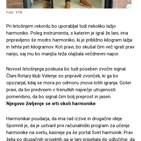
Foto: STA
Pri letošnjem rekordu bo uporabljal tudi nekoliko lažjo
harmoniko. Poleg instrumenta, s katerim je igral že lani, ima
pripravljeno še modro harmoniko, ki je približno kilogram lažja
in tehta pet kilogramov. Kot pravi, bo skušal čim več igrati prav
nanjo, saj mu bo manjša teža olajšala večdnevni napor.
Novost letošnjega poskusa bo tudi poseben zvočni signal.
Člani Rotary klub Velenje so pripravili zvonček, ki ga bo
opozarjal, kdaj se mora po odmoru znova lotiti igranja. Goter
pravi, da bo predvsem v trenutkih največje utrujenosti
pomembno, da bo signal čim bolj preprost in jasen.
Njegovo življenje se vrti okoli harmonike
Harmonikar poudarja, da ima rad izzive in drugačne ideje.
Spomnil je, da je ustvaril prvi računalniški program za učenje
harmonike na svetu, kasneje pa še portal Svet harmonik. Prav
želja po drugačnih projektih ga je lani pripeljala do odločitve, da