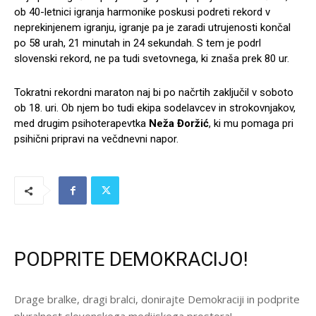
ob 40-letnici igranja harmonike poskusi podreti rekord v
neprekinjenem igranju, igranje pa je zaradi utrujenosti končal
po 58 urah, 21 minutah in 24 sekundah. S tem je podrl
slovenski rekord, ne pa tudi svetovnega, ki znaša prek 80 ur.
Tokratni rekordni maraton naj bi po načrtih zaključil v soboto
ob 18. uri. Ob njem bo tudi ekipa sodelavcev in strokovnjakov,
med drugim psihoterapevtka
Neža Đoržić
, ki mu pomaga pri
psihični pripravi na večdnevni napor.
PODPRITE DEMOKRACIJO!
Drage bralke, dragi bralci, donirajte Demokraciji in podprite