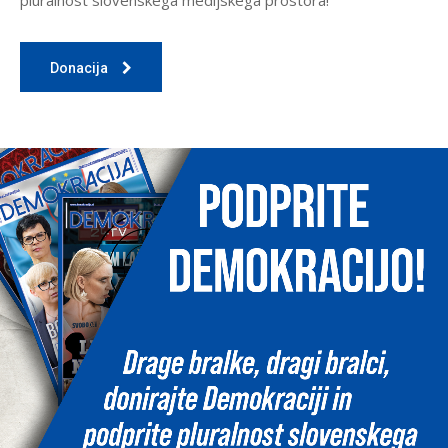
pluralnost slovenskega medijskega prostora!
Donacija