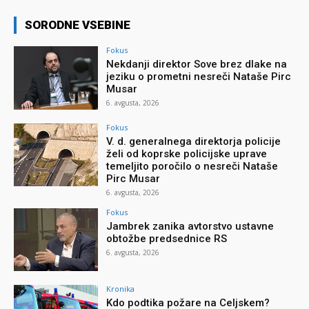
SORODNE VSEBINE
Fokus
Nekdanji direktor Sove brez dlake na
jeziku o prometni nesreči Nataše Pirc
Musar
6. avgusta, 2026
Fokus
V. d. generalnega direktorja policije
želi od koprske policijske uprave
temeljito poročilo o nesreči Nataše
Pirc Musar
6. avgusta, 2026
Fokus
Jambrek zanika avtorstvo ustavne
obtožbe predsednice RS
6. avgusta, 2026
Kronika
Kdo podtika požare na Celjskem?