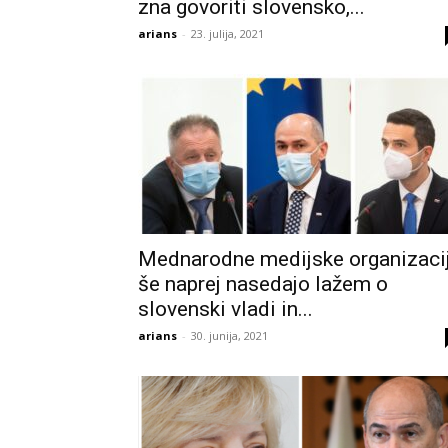
zna govoriti slovensko,...
arians
-
23. julija, 2021
Mednarodne medijske organizaci
še naprej nasedajo lažem o
slovenski vladi in...
arians
-
30. junija, 2021