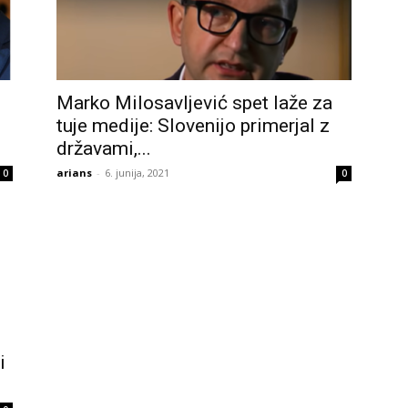
Marko Milosavljević spet laže za
tuje medije: Slovenijo primerjal z
državami,...
arians
-
6. junija, 2021
0
0
i