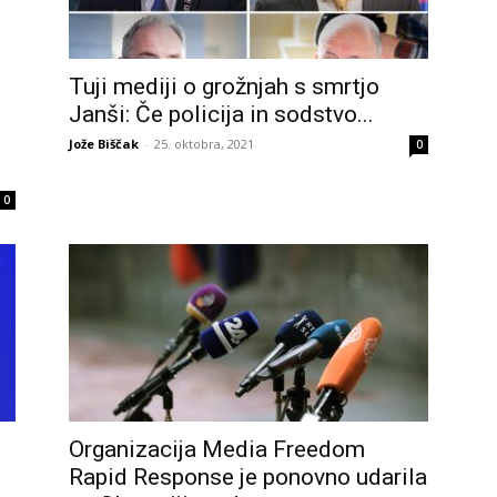
Tuji mediji o grožnjah s smrtjo
Janši: Če policija in sodstvo...
Jože Biščak
-
25. oktobra, 2021
0
0
Organizacija Media Freedom
e
Rapid Response je ponovno udarila