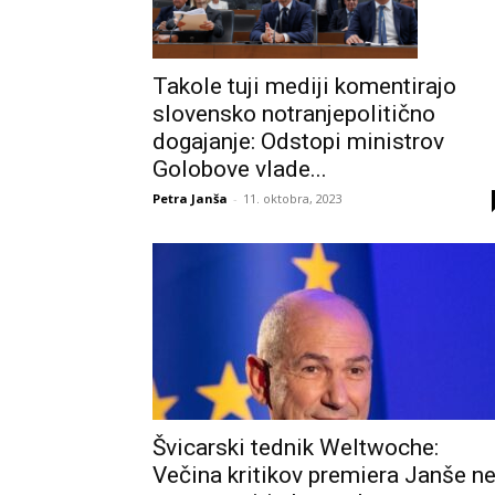
Takole tuji mediji komentirajo
slovensko notranjepolitično
dogajanje: Odstopi ministrov
Golobove vlade...
Petra Janša
-
11. oktobra, 2023
Švicarski tednik Weltwoche:
Večina kritikov premiera Janše n