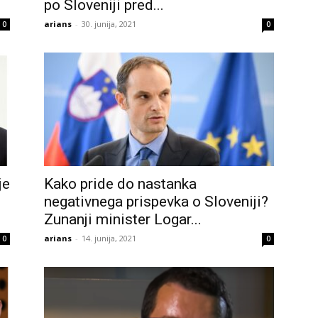
po Sloveniji pred...
arians
-
30. junija, 2021
0
0
je
Kako pride do nastanka
negativnega prispevka o Sloveniji?
Zunanji minister Logar...
arians
-
14. junija, 2021
0
0