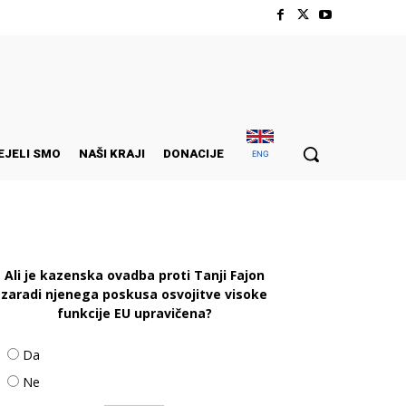
EJELI SMO
NAŠI KRAJI
DONACIJE
ENG
Ali je kazenska ovadba proti Tanji Fajon
zaradi njenega poskusa osvojitve visoke
funkcije EU upravičena?
Da
Ne