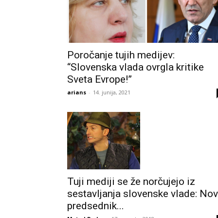
Poročanje tujih medijev:
“Slovenska vlada ovrgla kritike
Sveta Evrope!”
arians
-
14. junija, 2021
Tuji mediji se že norčujejo iz
sestavljanja slovenske vlade: Nov
predsednik...