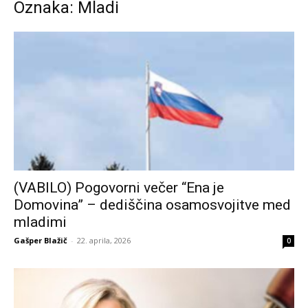
Oznaka: Mladi
(VABILO) Pogovorni večer “Ena je
Domovina” – dediščina osamosvojitve med
mladimi
Gašper Blažič
-
22. aprila, 2026
0