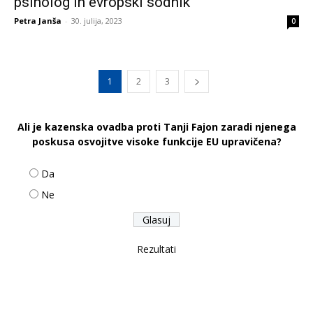
psiholog in evropski sodnik
Petra Janša
-
30. julija, 2023
0
1
2
3
Ali je kazenska ovadba proti Tanji Fajon zaradi njenega
poskusa osvojitve visoke funkcije EU upravičena?
Da
Ne
Rezultati