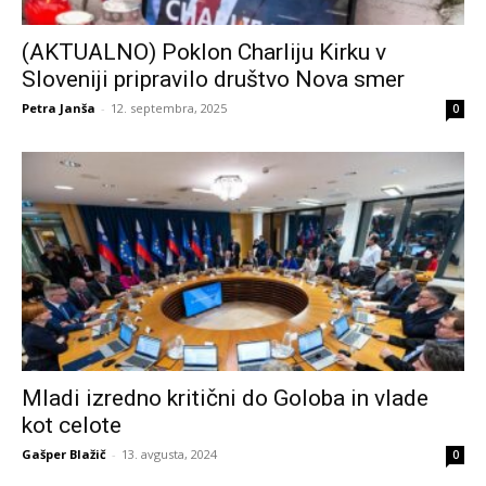
(AKTUALNO) Poklon Charliju Kirku v
Sloveniji pripravilo društvo Nova smer
Petra Janša
-
12. septembra, 2025
0
Mladi izredno kritični do Goloba in vlade
kot celote
Gašper Blažič
-
13. avgusta, 2024
0