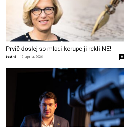
Prvič doslej so mladi korupciji rekli NE!
testni
-
19. aprila, 2026
0