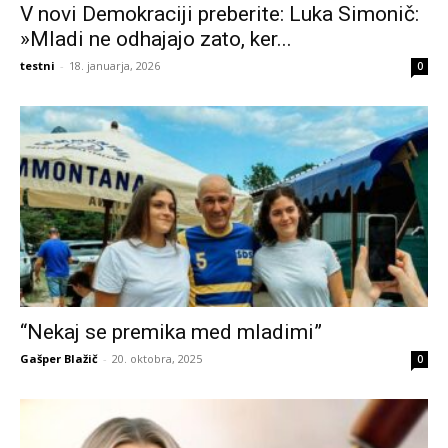
V novi Demokraciji preberite: Luka Simonič:
»Mladi ne odhajajo zato, ker...
testni
-
18. januarja, 2026
0
“Nekaj se premika med mladimi”
Gašper Blažič
-
20. oktobra, 2025
0