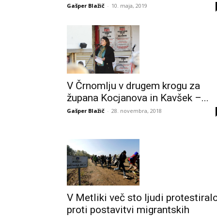
Gašper Blažič
-
10. maja, 2019
V Črnomlju v drugem krogu za
župana Kocjanova in Kavšek –...
Gašper Blažič
-
28. novembra, 2018
V Metliki več sto ljudi protestiral
proti postavitvi migrantskih