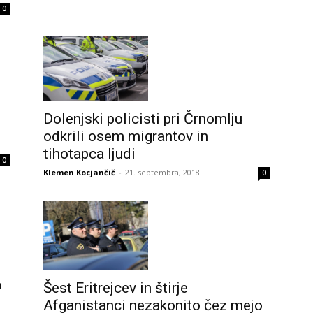
0
Dolenjski policisti pri Črnomlju
odkrili osem migrantov in
tihotapca ljudi
0
Klemen Kocjančič
-
21. septembra, 2018
0
o
Šest Eritrejcev in štirje
Afganistanci nezakonito čez mejo