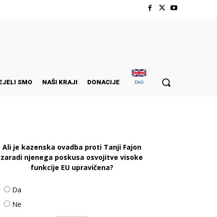
EJELI SMO
NAŠI KRAJI
DONACIJE
ENG
Ali je kazenska ovadba proti Tanji Fajon
zaradi njenega poskusa osvojitve visoke
funkcije EU upravičena?
Da
Ne