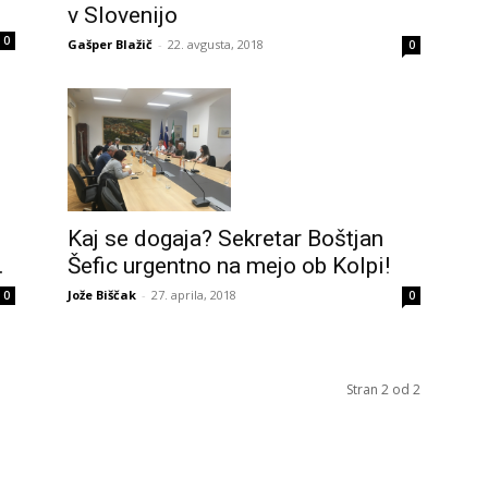
v Slovenijo
0
Gašper Blažič
-
22. avgusta, 2018
0
Kaj se dogaja? Sekretar Boštjan
.
Šefic urgentno na mejo ob Kolpi!
Jože Biščak
-
27. aprila, 2018
0
0
Stran 2 od 2