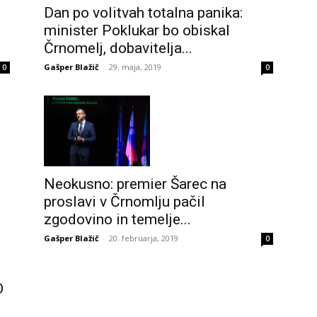
Dan po volitvah totalna panika:
minister Poklukar bo obiskal
Črnomelj, dobavitelja...
Gašper Blažič
-
29. maja, 2019
0
0
Neokusno: premier Šarec na
proslavi v Črnomlju pačil
zgodovino in temelje...
Gašper Blažič
-
20. februarja, 2019
0
O