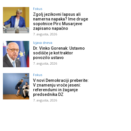
Fokus
Zgolj jezikovni lapsus ali
namerna napaka? Ime druge
sopotnice Pirc Musarjeve
zapisano napačno
7. avgusta, 2026
Izjava dneva
Dr. Vinko Gorenak: Ustavno
sodišče je kot traktor
povozilo ustavo
7. avgusta, 2026
Fokus
V novi Demokraciji preberite:
V znamenju vroče jeseni:
referendumi in žaganje
predsednika DZ
7. avgusta, 2026