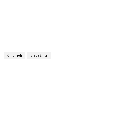
črnomelj
prebežniki