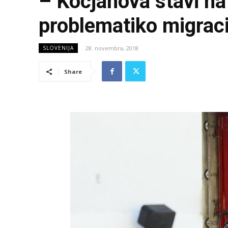
– Kocjanova stavi na
problematiko migraci
28. novembra, 2018
SLOVENIJA
Share