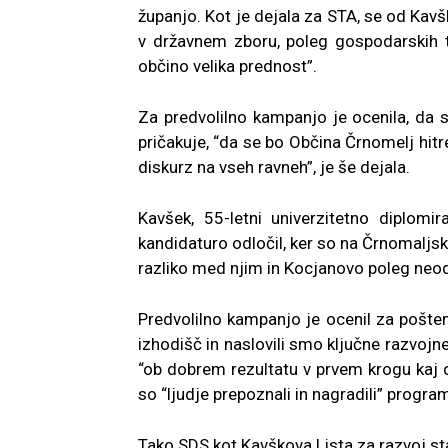
županjo. Kot je dejala za STA, se od Kavšk
v državnem zboru, poleg gospodarskih t
občino velika prednost”.
Za predvolilno kampanjo je ocenila, da so
pričakuje, “da se bo Občina Črnomelj hitr
diskurz na vseh ravneh”, je še dejala.
Kavšek, 55-letni univerzitetno diplomi
kandidaturo odločil, ker so na Črnomaljsk
razliko med njim in Kocjanovo poleg neodv
Predvolilno kampanjo je ocenil za pošte
izhodišč in naslovili smo ključne razvojne 
“ob dobrem rezultatu v prvem krogu kaj 
so “ljudje prepoznali in nagradili” progra
Tako SDS kot Kavškova Lista za razvoj st