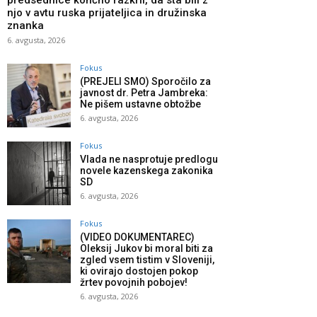
predsednice končno razkril, da sta bili z
njo v avtu ruska prijateljica in družinska
znanka
6. avgusta, 2026
Fokus
(PREJELI SMO) Sporočilo za
javnost dr. Petra Jambreka:
Ne pišem ustavne obtožbe
6. avgusta, 2026
Fokus
Vlada ne nasprotuje predlogu
novele kazenskega zakonika
SD
6. avgusta, 2026
Fokus
(VIDEO DOKUMENTAREC)
Oleksij Jukov bi moral biti za
zgled vsem tistim v Sloveniji,
ki ovirajo dostojen pokop
žrtev povojnih pobojev!
6. avgusta, 2026