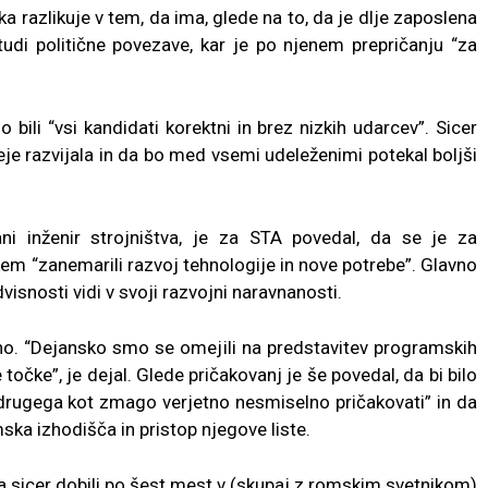
a razlikuje v tem, da ima, glede na to, da je dlje zaposlena
udi politične povezave, kar je po njenem prepričanju “za
 bili “vsi kandidati korektni in brez nizkih udarcev”. Sicer
eje razvijala in da bo med vsemi udeleženimi potekal boljši
rani inženir strojništva, je za STA povedal, da se je za
em “zanemarili razvoj tehnologije in nove potrebe”. Glavno
isnosti vidi v svoji razvojni naravnanosti.
no. “Dejansko smo se omejili na predstavitev programskih
točke”, je dejal. Glede pričakovanj je še povedal, da bi bilo
drugega kot zmago verjetno nesmiselno pričakovati” in da
mska izhodišča in pristop njegove liste.
a sicer dobili po šest mest v (skupaj z romskim svetnikom)