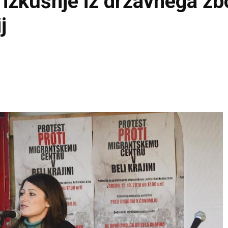
 izkušnje iz državnega zb
j