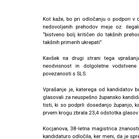
Kot kaže, bo pri odločanju o podpori v
nedovoljenih prehodov meje oz. ilega
“bistveno bolj kritičen do takšnih preh
takšnih primerih ukrepati”.
Kavšek na drugi strani tega vprašanj
neodvisnost in dolgoletne vodstvene
povezanosti s SLS.
Vprašanje je, katerega od kandidatov b
glasovali za neuspešno župansko kandidat
tisti, ki so podprli dosedanjo županjo,
prvem krogu zbrala 23,4 odstotka glasov 
Kocjanova, 38-letna magistrica znanost
kandidaturo odločila, ker meni, da je sp