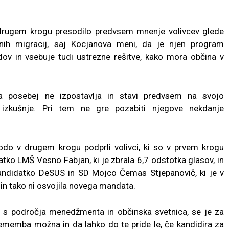
 drugem krogu presodilo predvsem mnenje volivcev glede
lnih migracij, saj Kocjanova meni, da je njen program
odov in vsebuje tudi ustrezne rešitve, kako mora občina v
a posebej ne izpostavlja in stavi predvsem na svojo
 izkušnje. Pri tem ne gre pozabiti njegove nekdanje
odo v drugem krogu podprli volivci, ki so v prvem krogu
ko LMŠ Vesno Fabjan, ki je zbrala 6,7 odstotka glasov, in
 kandidatko DeSUS in SD Mojco Čemas Stjepanovič, ki je v
in tako ni osvojila novega mandata.
i s področja menedžmenta in občinska svetnica, se je za
rememba možna in da lahko do te pride le, če kandidira za