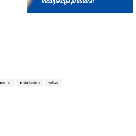
rnomelj
maja kocjan
volitve