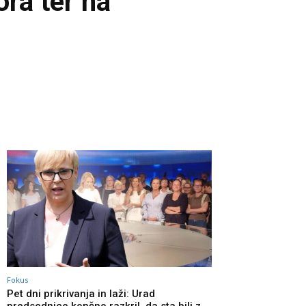
ora ter na
Fokus
Pet dni prikrivanja in laži: Urad