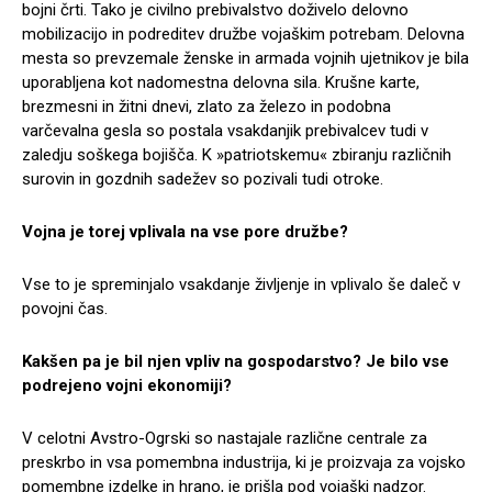
bojni črti. Tako je civilno prebivalstvo doživelo delovno
mobilizacijo in podreditev družbe vojaškim potrebam. Delovna
mesta so prevzemale ženske in armada vojnih ujetnikov je bila
uporabljena kot nadomestna delovna sila. Krušne karte,
brezmesni in žitni dnevi, zlato za železo in podobna
varčevalna gesla so postala vsakdanjik prebivalcev tudi v
zaledju soškega bojišča. K »patriotskemu« zbiranju različnih
surovin in gozdnih sadežev so pozivali tudi otroke.
Vojna je torej vplivala na vse pore družbe?
Vse to je spreminjalo vsakdanje življenje in vplivalo še daleč v
povojni čas.
Kakšen pa je bil njen vpliv na gospodarstvo? Je bilo vse
podrejeno vojni ekonomiji?
V celotni Avstro-Ogrski so nastajale različne centrale za
preskrbo in vsa pomembna industrija, ki je proizvaja za vojsko
pomembne izdelke in hrano, je prišla pod vojaški nadzor.