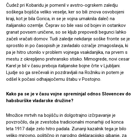
Čudež pri Kobaridu je pomenil v avstro-ogrskem zaledju
soškega bojišča veliko veselje, ker so bili znova osvobojeni
kraji, kot je bila Gorica, in se je vojna umaknila daleč na
italijansko ozemlje. Čeprav so bile vasi od bojev in ostankov
granat povsem uničene, so se kljub prepovedi begunci lahko
začeli vračati domov. Tudi zaledje nekdanje soške fronte se je
sprostilo in po časopisih je zavladalo ozračje zmagoslavja, ki
pa je hitro utonilo v problem vojnega vsakdanjika, na prvem s
mestu z okrepljeno prehransko stisko. Mimogrede, novi cesar
Karel je bil v času preboja italijanske bojne črte v Ljubljani.
Ljudje so ga srečevali in pozdravljali na Rožniku in potem je
odšel k počasi odhajajočemu štabu v Postojno.
Kako pa se je v času vojne spreminjal odnos Slovencev do
habsburške vladarske družine?
Množice mrtvih na bojišču in dolgotrajno izčrpavanje je
povzročilo, da je zvestoba tradicionalni monarhiji od konca
leta 1917 dalje zelo hitro padala. Zunanji kazalnik tega je bilo
veliko mirovno, politično in narodno deklaracijsko gibanje, za