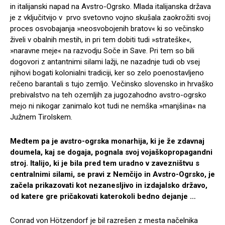
in italijanski napad na Avstro-Ogrsko. Mlada italijanska država
je z vključitvijo v prvo svetovno vojno skušala zaokrožiti svoj
proces osvobajanja »neosvobojenih bratov« ki so večinsko
živeli v obalnih mestih, in pri tem dobiti tudi »strateške«,
»naravne meje« na razvodju Soče in Save. Pri tem so bili
dogovori z antantnimi silami lažji, ne nazadnje tudi ob vsej
njihovi bogati kolonialni tradiciji, ker so zelo poenostavljeno
rečeno barantali s tujo zemljo. Večinsko slovensko in hrvaško
prebivalstvo na teh ozemljih za jugozahodno avstro-ogrsko
mejo ni nikogar zanimalo kot tudi ne nemška »manjšina« na
Južnem Tirolskem.
Medtem pa je avstro-ogrska monarhija, ki je že zdavnaj
doumela, kaj se dogaja, pognala svoj vojaškopropagandni
stroj. Italijo, ki je bila pred tem uradno v zavezništvu s
centralnimi silami, se pravi z Nemčijo in Avstro-Ogrsko, je
začela prikazovati kot nezanesljivo in izdajalsko državo,
od katere gre pričakovati katerokoli bedno dejanje …
Conrad von Hötzendorf je bil razrešen z mesta načelnika