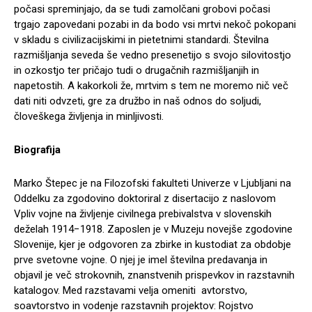
počasi spreminjajo, da se tudi zamolčani grobovi počasi
trgajo zapovedani pozabi in da bodo vsi mrtvi nekoč pokopani
v skladu s civilizacijskimi in pietetnimi standardi. Številna
razmišljanja seveda še vedno presenetijo s svojo silovitostjo
in ozkostjo ter pričajo tudi o drugačnih razmišljanjih in
napetostih. A kakorkoli že, mrtvim s tem ne moremo nič več
dati niti odvzeti, gre za družbo in naš odnos do soljudi,
človeškega življenja in minljivosti.
Biografija
Marko Štepec je na Filozofski fakulteti Univerze v Ljubljani na
Oddelku za zgodovino doktoriral z disertacijo z naslovom
Vpliv vojne na življenje civilnega prebivalstva v slovenskih
deželah 1914−1918. Zaposlen je v Muzeju novejše zgodovine
Slovenije, kjer je odgovoren za zbirke in kustodiat za obdobje
prve svetovne vojne. O njej je imel številna predavanja in
objavil je več strokovnih, znanstvenih prispevkov in razstavnih
katalogov. Med razstavami velja omeniti avtorstvo,
soavtorstvo in vodenje razstavnih projektov: Rojstvo