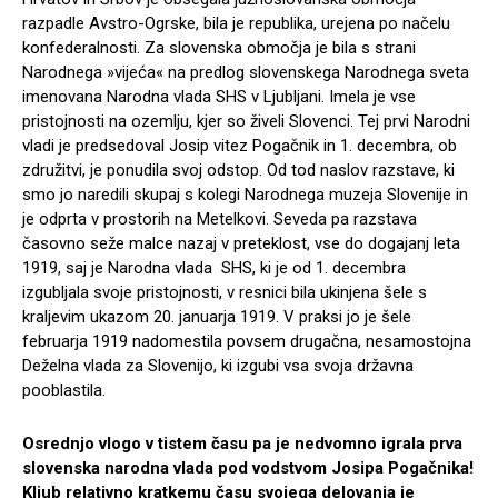
razpadle Avstro-Ogrske, bila je republika, urejena po načelu
konfederalnosti. Za slovenska območja je bila s strani
Narodnega »vijeća« na predlog slovenskega Narodnega sveta
imenovana Narodna vlada SHS v Ljubljani. Imela je vse
pristojnosti na ozemlju, kjer so živeli Slovenci. Tej prvi Narodni
vladi je predsedoval Josip vitez Pogačnik in 1. decembra, ob
združitvi, je ponudila svoj odstop. Od tod naslov razstave, ki
smo jo naredili skupaj s kolegi Narodnega muzeja Slovenije in
je odprta v prostorih na Metelkovi. Seveda pa razstava
časovno seže malce nazaj v preteklost, vse do dogajanj leta
1919, saj je Narodna vlada SHS, ki je od 1. decembra
izgubljala svoje pristojnosti, v resnici bila ukinjena šele s
kraljevim ukazom 20. januarja 1919. V praksi jo je šele
februarja 1919 nadomestila povsem drugačna, nesamostojna
Deželna vlada za Slovenijo, ki izgubi vsa svoja državna
pooblastila.
Osrednjo vlogo v tistem času pa je nedvomno igrala prva
slovenska narodna vlada pod vodstvom Josipa Pogačnika!
Kljub relativno kratkemu času svojega delovanja je