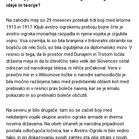
ideje in teorije?
Na zahodni meji so 29 mesecev potekali trdi boji med letoma
1915 in 1917. Kljub avstro-ogrskemu preboju bojne črte je
avstro-ogrska monarhija razpadla in njena vojska je izgubila
vojno. Vsa ozemlja, ki so bila branjena v trdovratni obrambi na
bojišču ob reki Soči, so bila izgubljena za diplomatsko mizo. V
resnici si tega, da bi prostor med Dunajem in Trstom ločila
državna meja in da bi številčno tako velik del Slovencev ostal
odrezan od narodnega telesa, ni nihče pričakoval. Vera v
pravični mir in v Wilsonove točke o narodni samoodločbi je
bila močno razširjena tako med predstavniki oblasti kot med
prebivalci in v resnici prav boleče naivna, kar se je kmalu
pokazalo in so prebivalci boleče občutili.
Na severu je bilo drugače: tam so se začeli boji med
nekdanjimi vojaki skupne avstro-ogrske armade in dvema
novima državama. Na obeh straneh je narodna pripadnost
postala odločujoča ločnica, kar v Avstro-Ogrski ni bilo vedno
tako, in pri dokazovanju svojih zahtev sta obe strani v novih,