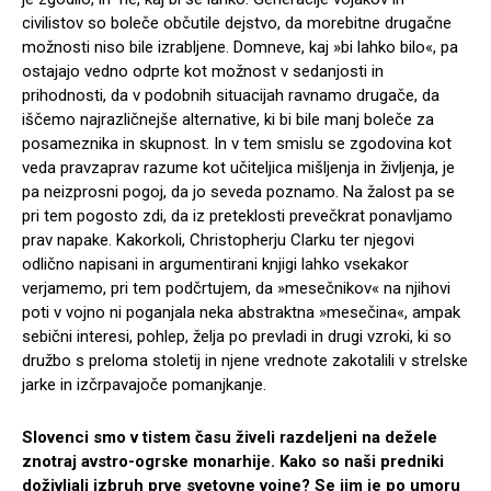
civilistov so boleče občutile dejstvo, da morebitne drugačne
možnosti niso bile izrabljene. Domneve, kaj »bi lahko bilo«, pa
ostajajo vedno odprte kot možnost v sedanjosti in
prihodnosti, da v podobnih situacijah ravnamo drugače, da
iščemo najrazličnejše alternative, ki bi bile manj boleče za
posameznika in skupnost. In v tem smislu se zgodovina kot
veda pravzaprav razume kot učiteljica mišljenja in življenja, je
pa neizprosni pogoj, da jo seveda poznamo. Na žalost pa se
pri tem pogosto zdi, da iz preteklosti prevečkrat ponavljamo
prav napake. Kakorkoli, Christopherju Clarku ter njegovi
odlično napisani in argumentirani knjigi lahko vsekakor
verjamemo, pri tem podčrtujem, da »mesečnikov« na njihovi
poti v vojno ni poganjala neka abstraktna »mesečina«, ampak
sebični interesi, pohlep, želja po prevladi in drugi vzroki, ki so
družbo s preloma stoletij in njene vrednote zakotalili v strelske
jarke in izčrpavajoče pomanjkanje.
Slovenci smo v tistem času živeli razdeljeni na dežele
znotraj avstro-ogrske monarhije. Kako so naši predniki
doživljali izbruh prve svetovne vojne? Se jim je po umoru