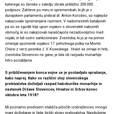
katerega so ženske v zaledju zbrale približno 200.000
podpisov. Zahteve po miru in spremembah, ki jih je v
dunajskem parlamentu prebral dr. Anton Korošec, so najlepše
nakazovale spremenjene razmere. V nadomestnih bataljonih
pa so se zgodili trije upori vojakov s slovenskih nabornih
območij, ki so nakazovali naraščajoče nezadovoljstvo med
vojaki, in bili ostro sankcionirani. Zvestoba, ki jo je na primer
omenjal spomenik vojakov 17. pehotnega polka na Monte
Chiesi z verzi pesnika J. V. Koseskega: Hrast se omaje in hrib,
zvestoba Slovencev ne gane, je bila ob razpadu monarhije
hitro pozabljena.
S približevanjem konca vojne se je postavljalo vprašanje,
kako naprej. Kako so različni sloji slovenskega
prebivalstva doživljali razpad habsburške monarhije in
nastanek Države Slovencev, Hrvatov in Srbov konec
oktobra leta 1918?
Mi poznamo predvsem stališča pišočih izobražencev, mnogo
manj doživljanje in želje širših slojev prebivalstva. Navdušenje