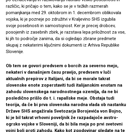
različic, ki pričajo o tem, kako se je v težkih razmerah
pomanjkanja med 29. oktobrom in 1. decembrom oblikovala
vojska, ki je pozneje po združitvi v Kraljevino SHS izgubila
svoje posebnosti in samostojnost. Ker je precej drobcev,
posojenih iz zasebnih zbirk, je razstava lepa priložnost za vse,
ki jih to področje zanima, da si ogledajo zbrane predmete
skupaj z nekaterimi ključnimi dokumenti iz Arhiva Republike
Slovenije.
Ob tem se govori predvsem o borcih za severno mejo,
nekateri v današnjem času pravijo, predvsem v luči
aktualnih prepirov z Italijani, da bi se morale takrat
slovenske enote zoperstaviti tudi italijanskim enotam na
zahodu slovenskega narodnostnega ozemlja, da ne bi
posledično prišlo do t. i. rapallske meje. Obstaja tudi
teorija, da če bi prva slovenska narodna vlada ob nastanku
Države SHS angažirala Svetozarja Borojevića von Bojno,
ki je bil takrat vrhovni poveljnik že razpadajoče avstro-
ogrsko vojske v Sloveniji, da bi bila meja po prvi svetovni
vojni bolj proti zahodu. Kako kot zgodovinar gledate na te