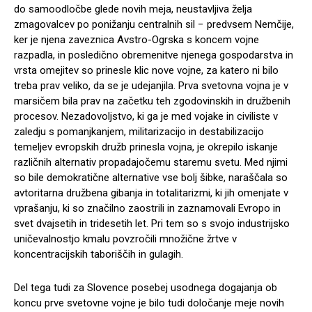
do samoodločbe glede novih meja, neustavljiva želja
zmagovalcev po ponižanju centralnih sil − predvsem Nemčije,
ker je njena zaveznica Avstro-Ogrska s koncem vojne
razpadla, in posledično obremenitve njenega gospodarstva in
vrsta omejitev so prinesle klic nove vojne, za katero ni bilo
treba prav veliko, da se je udejanjila. Prva svetovna vojna je v
marsičem bila prav na začetku teh zgodovinskih in družbenih
procesov. Nezadovoljstvo, ki ga je med vojake in civiliste v
zaledju s pomanjkanjem, militarizacijo in destabilizacijo
temeljev evropskih družb prinesla vojna, je okrepilo iskanje
različnih alternativ propadajočemu staremu svetu. Med njimi
so bile demokratične alternative vse bolj šibke, naraščala so
avtoritarna družbena gibanja in totalitarizmi, ki jih omenjate v
vprašanju, ki so značilno zaostrili in zaznamovali Evropo in
svet dvajsetih in tridesetih let. Pri tem so s svojo industrijsko
uničevalnostjo kmalu povzročili množične žrtve v
koncentracijskih taboriščih in gulagih.
Del tega tudi za Slovence posebej usodnega dogajanja ob
koncu prve svetovne vojne je bilo tudi določanje meje novih