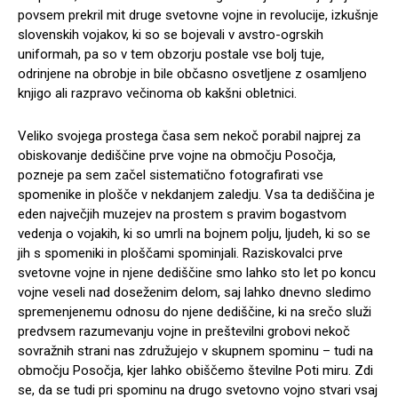
povsem prekril mit druge svetovne vojne in revolucije, izkušnje
slovenskih vojakov, ki so se bojevali v avstro-ogrskih
uniformah, pa so v tem obzorju postale vse bolj tuje,
odrinjene na obrobje in bile občasno osvetljene z osamljeno
knjigo ali razpravo večinoma ob kakšni obletnici.
Veliko svojega prostega časa sem nekoč porabil najprej za
obiskovanje dediščine prve vojne na območju Posočja,
pozneje pa sem začel sistematično fotografirati vse
spomenike in plošče v nekdanjem zaledju. Vsa ta dediščina je
eden največjih muzejev na prostem s pravim bogastvom
vedenja o vojakih, ki so umrli na bojnem polju, ljudeh, ki so se
jih s spomeniki in ploščami spominjali. Raziskovalci prve
svetovne vojne in njene dediščine smo lahko sto let po koncu
vojne veseli nad doseženim delom, saj lahko dnevno sledimo
spremenjenemu odnosu do njene dediščine, ki na srečo služi
predvsem razumevanju vojne in preštevilni grobovi nekoč
sovražnih strani nas združujejo v skupnem spominu – tudi na
območju Posočja, kjer lahko obiščemo številne Poti miru. Zdi
se, da se tudi pri spominu na drugo svetovno vojno stvari vsaj