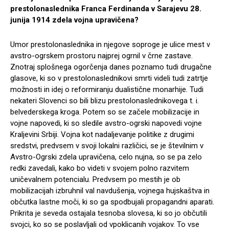
prestolonaslednika Franca Ferdinanda v Sarajevu 28.
junija 1914 zdela vojna upravičena?
Umor prestolonaslednika in njegove soproge je ulice mest v
avstro-ogrskem prostoru najprej ogrnil v črne zastave.
Znotraj splošnega ogorčenja danes poznamo tudi drugačne
glasove, ki so v prestolonaslednikovi smrti videli tudi zatrtje
možnosti in idej o reformiranju dualistične monarhije. Tudi
nekateri Slovenci so bili blizu prestolonaslednikovega t. i.
belvederskega kroga. Potem so se začele mobilizacije in
vojne napovedi, ki so sledile avstro-ogrski napovedi vojne
Kraljevini Srbiji. Vojna kot nadaljevanje politike z drugimi
sredstvi, predvsem v svoji lokalni različici, se je številnim v
Avstro-Ogrski zdela upravičena, celo nujna, so se pa zelo
redki zavedali, kako bo videti v svojem polno razvitem
uničevalnem potencialu. Predvsem po mestih je ob
mobilizacijah izbruhnil val navdušenja, vojnega hujskaštva in
občutka lastne moči, ki so ga spodbujali propagandni aparati.
Prikrita je seveda ostajala tesnoba slovesa, ki so jo občutili
svojci, ko so se poslavljali od vpoklicanih vojakov. To vse