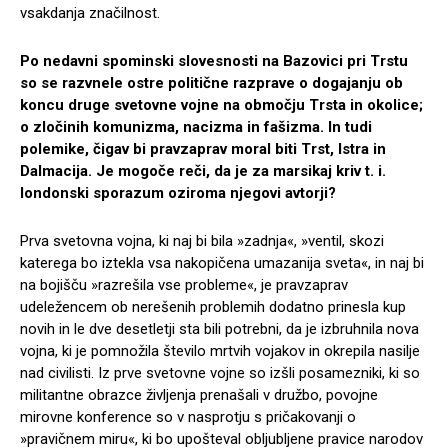
vsakdanja značilnost.
Po nedavni spominski slovesnosti na Bazovici pri Trstu
so se razvnele ostre politične razprave o dogajanju ob
koncu druge svetovne vojne na območju Trsta in okolice;
o zločinih komunizma, nacizma in fašizma. In tudi
polemike, čigav bi pravzaprav moral biti Trst, Istra in
Dalmacija. Je mogoče reči, da je za marsikaj kriv t. i.
londonski sporazum oziroma njegovi avtorji?
Prva svetovna vojna, ki naj bi bila »zadnja«, »ventil, skozi
katerega bo iztekla vsa nakopičena umazanija sveta«, in naj bi
na bojišču »razrešila vse probleme«, je pravzaprav
udeležencem ob nerešenih problemih dodatno prinesla kup
novih in le dve desetletji sta bili potrebni, da je izbruhnila nova
vojna, ki je pomnožila število mrtvih vojakov in okrepila nasilje
nad civilisti. Iz prve svetovne vojne so izšli posamezniki, ki so
militantne obrazce življenja prenašali v družbo, povojne
mirovne konference so v nasprotju s pričakovanji o
»pravičnem miru«, ki bo upošteval obljubljene pravice narodov