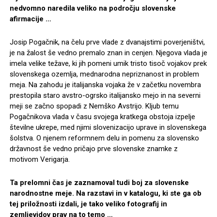
nedvomno naredila veliko na področju slovenske
afirmacije …
Josip Pogačnik, na čelu prve vlade z dvanajstimi poverjeništvi,
je na žalost še vedno premalo znan in cenjen. Njegova vlada je
imela velike težave, ki jih pomeni umik tristo tisoč vojakov prek
slovenskega ozemlja, mednarodna nepriznanost in problem
meja. Na zahodu je italijanska vojaka že v začetku novembra
prestopila staro avstro-ogrsko italijansko mejo in na severni
meji se začno spopadi z Nemško Avstrijo. Kljub temu
Pogačnikova vlada v času svojega kratkega obstoja izpelje
številne ukrepe, med njimi slovenizacijo uprave in slovenskega
šolstva. O njenem reformnem delu in pomenu za slovensko
državnost še vedno pričajo prve slovenske znamke z
motivom Verigarja.
Ta prelomni čas je zaznamoval tudi boj za slovenske
narodnostne meje. Na razstavi in v katalogu, ki ste ga ob
tej priložnosti izdali, je tako veliko fotografij in
zemljevidov prav na to temo …