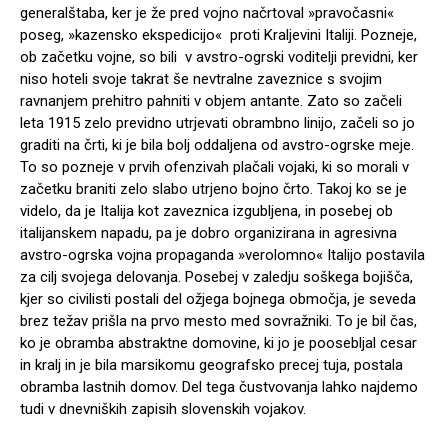
generalštaba, ker je že pred vojno načrtoval »pravočasni«
poseg, »kazensko ekspedicijo« proti Kraljevini Italiji. Pozneje,
ob začetku vojne, so bili v avstro-ogrski voditelji previdni, ker
niso hoteli svoje takrat še nevtralne zaveznice s svojim
ravnanjem prehitro pahniti v objem antante. Zato so začeli
leta 1915 zelo previdno utrjevati obrambno linijo, začeli so jo
graditi na črti, ki je bila bolj oddaljena od avstro-ogrske meje.
To so pozneje v prvih ofenzivah plačali vojaki, ki so morali v
začetku braniti zelo slabo utrjeno bojno črto. Takoj ko se je
videlo, da je Italija kot zaveznica izgubljena, in posebej ob
italijanskem napadu, pa je dobro organizirana in agresivna
avstro-ogrska vojna propaganda »verolomno« Italijo postavila
za cilj svojega delovanja. Posebej v zaledju soškega bojišča,
kjer so civilisti postali del ožjega bojnega območja, je seveda
brez težav prišla na prvo mesto med sovražniki. To je bil čas,
ko je obramba abstraktne domovine, ki jo je poosebljal cesar
in kralj in je bila marsikomu geografsko precej tuja, postala
obramba lastnih domov. Del tega čustvovanja lahko najdemo
tudi v dnevniških zapisih slovenskih vojakov.