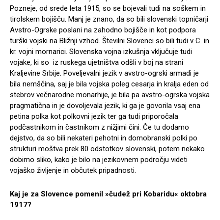
Pozneje, od srede leta 1915, so se bojevali tudi na soškem in
tirolskem bojišču. Manj je znano, da so bili slovenski topničarji
Avstro-Ogrske poslani na zahodno bojišče in kot podpora
turški vojski na Bližnji vzhod. Številni Slovenci so bili tudi v C. in
kr. vojni mornarici. Slovenska vojna izkušnja vključuje tudi
vojake, ki so iz ruskega ujetništva odšli v boj na strani
Kraljevine Srbije. Poveljevalni jezik v avstro-ogrski armadi je
bila nemščina, saj je bila vojska poleg cesarja in kralja eden od
stebrov večnarodne monarhije, je bila pa avstro-ogrska vojska
pragmatična in je dovoljevala jezik, ki ga je govorila vsaj ena
petina polka kot polkovni jezik ter ga tudi priporočala
podčastnikom in častnikom z nižjimi čini. Če tu dodamo
dejstvo, da so bili nekateri pehotni in domobranski polki po
strukturi moštva prek 80 odstotkov slovenski, potem nekako
dobimo sliko, kako je bilo na jezikovnem področju videti
vojaško življenje in občutek pripadnosti.
Kaj je za Slovence pomenil »čudež pri Kobaridu« oktobra
1917?