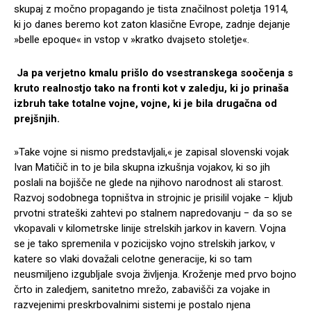
skupaj z močno propagando je tista značilnost poletja 1914,
ki jo danes beremo kot zaton klasične Evrope, zadnje dejanje
»belle epoque« in vstop v »kratko dvajseto stoletje«.
Ja pa verjetno kmalu prišlo do vsestranskega soočenja s
kruto realnostjo tako na fronti kot v zaledju, ki jo prinaša
izbruh take totalne vojne, vojne, ki je bila drugačna od
prejšnjih.
»Take vojne si nismo predstavljali,« je zapisal slovenski vojak
Ivan Matičič in to je bila skupna izkušnja vojakov, ki so jih
poslali na bojišče ne glede na njihovo narodnost ali starost.
Razvoj sodobnega topništva in strojnic je prisilil vojake − kljub
prvotni strateški zahtevi po stalnem napredovanju − da so se
vkopavali v kilometrske linije strelskih jarkov in kavern. Vojna
se je tako spremenila v pozicijsko vojno strelskih jarkov, v
katere so vlaki dovažali celotne generacije, ki so tam
neusmiljeno izgubljale svoja življenja. Kroženje med prvo bojno
črto in zaledjem, sanitetno mrežo, zabavišči za vojake in
razvejenimi preskrbovalnimi sistemi je postalo njena