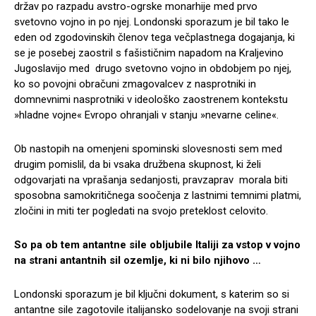
držav po razpadu avstro-ogrske monarhije med prvo
svetovno vojno in po njej. Londonski sporazum je bil tako le
eden od zgodovinskih členov tega večplastnega dogajanja, ki
se je posebej zaostril s fašističnim napadom na Kraljevino
Jugoslavijo med drugo svetovno vojno in obdobjem po njej,
ko so povojni obračuni zmagovalcev z nasprotniki in
domnevnimi nasprotniki v ideološko zaostrenem kontekstu
»hladne vojne« Evropo ohranjali v stanju »nevarne celine«.
Ob nastopih na omenjeni spominski slovesnosti sem med
drugim pomislil, da bi vsaka družbena skupnost, ki želi
odgovarjati na vprašanja sedanjosti, pravzaprav morala biti
sposobna samokritičnega soočenja z lastnimi temnimi platmi,
zločini in miti ter pogledati na svojo preteklost celovito.
So pa ob tem antantne sile obljubile Italiji za vstop v vojno
na strani antantnih sil ozemlje, ki ni bilo njihovo …
Londonski sporazum je bil ključni dokument, s katerim so si
antantne sile zagotovile italijansko sodelovanje na svoji strani