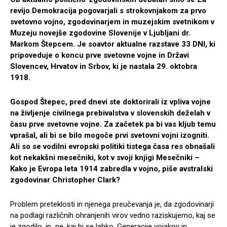
revijo Demokracija pogovarjali s strokovnjakom za prvo
svetovno vojno, zgodovinarjem in muzejskim svetnikom v
Muzeju novejše zgodovine Slovenije v Ljubljani dr.
Markom Štepcem. Je soavtor aktualne razstave 33 DNI, ki
pripoveduje o koncu prve svetovne vojne in Državi
Slovencev, Hrvatov in Srbov, ki je nastala 29. oktobra
1918.
Gospod Štepec, pred dnevi ste doktorirali iz vpliva vojne
na življenje civilnega prebivalstva v slovenskih deželah v
času prve svetovne vojne. Za začetek pa bi vas kljub temu
vprašal, ali bi se bilo mogoče prvi svetovni vojni izogniti.
Ali so se vodilni evropski politiki tistega časa res obnašali
kot nekakšni mesečniki, kot v svoji knjigi Mesečniki –
Kako je Evropa leta 1914 zabredla v vojno, piše avstralski
zgodovinar Christopher Clark?
Problem preteklosti in njenega preučevanja je, da zgodovinarji
na podlagi različnih ohranjenih virov vedno raziskujemo, kaj se
je zgodilo, in ne, kaj bi se lahko. Generacije vojakov in