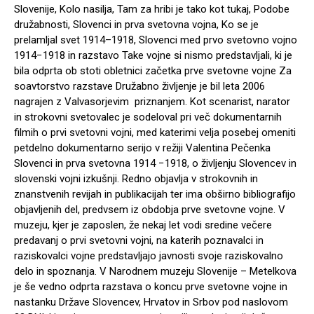
Slovenije, Kolo nasilja, Tam za hribi je tako kot tukaj, Podobe
družabnosti, Slovenci in prva svetovna vojna, Ko se je
prelamljal svet 1914–1918, Slovenci med prvo svetovno vojno
1914−1918 in razstavo Take vojne si nismo predstavljali, ki je
bila odprta ob stoti obletnici začetka prve svetovne vojne Za
soavtorstvo razstave Družabno življenje je bil leta 2006
nagrajen z Valvasorjevim priznanjem. Kot scenarist, narator
in strokovni svetovalec je sodeloval pri več dokumentarnih
filmih o prvi svetovni vojni, med katerimi velja posebej omeniti
petdelno dokumentarno serijo v režiji Valentina Pečenka
Slovenci in prva svetovna 1914 −1918, o življenju Slovencev in
slovenski vojni izkušnji. Redno objavlja v strokovnih in
znanstvenih revijah in publikacijah ter ima obširno bibliografijo
objavljenih del, predvsem iz obdobja prve svetovne vojne. V
muzeju, kjer je zaposlen, že nekaj let vodi sredine večere
predavanj o prvi svetovni vojni, na katerih poznavalci in
raziskovalci vojne predstavljajo javnosti svoje raziskovalno
delo in spoznanja. V Narodnem muzeju Slovenije – Metelkova
je še vedno odprta razstava o koncu prve svetovne vojne in
nastanku Države Slovencev, Hrvatov in Srbov pod naslovom