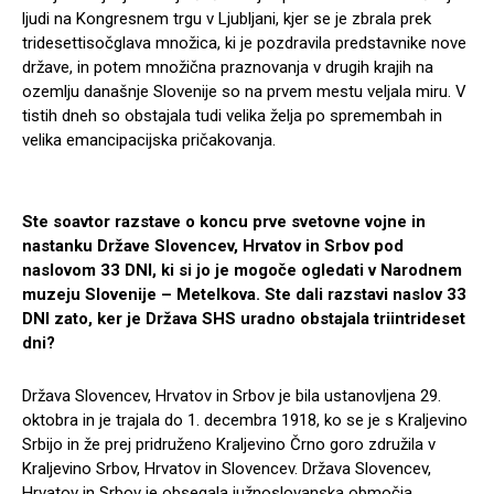
ljudi na Kongresnem trgu v Ljubljani, kjer se je zbrala prek
tridesettisočglava množica, ki je pozdravila predstavnike nove
države, in potem množična praznovanja v drugih krajih na
ozemlju današnje Slovenije so na prvem mestu veljala miru. V
tistih dneh so obstajala tudi velika želja po spremembah in
velika emancipacijska pričakovanja.
Ste soavtor razstave o koncu prve svetovne vojne in
nastanku Države Slovencev, Hrvatov in Srbov pod
naslovom 33 DNI, ki si jo je mogoče ogledati v Narodnem
muzeju Slovenije – Metelkova. Ste dali razstavi naslov 33
DNI zato, ker je Država SHS uradno obstajala triintrideset
dni?
Država Slovencev, Hrvatov in Srbov je bila ustanovljena 29.
oktobra in je trajala do 1. decembra 1918, ko se je s Kraljevino
Srbijo in že prej pridruženo Kraljevino Črno goro združila v
Kraljevino Srbov, Hrvatov in Slovencev. Država Slovencev,
Hrvatov in Srbov je obsegala južnoslovanska območja