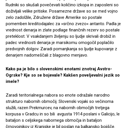
Rudniki so skušali povečevati količino izkopa in zaposleni so
doživljali velike pritiske. Posamezne države so se med vojno
zelo zadolžile, Združene države Amerike so postale
pomemben kreditodajalec za »srčno zvezo« antanto. Padla je
vrednost denarja in zlate podlage finančnih rezerv so postale
preteklost. V vsakdanjem življenju so ljudje skrivali drobiž in
padec vrednosti denarja je marsikomu omogočil poplačilo
predvojnih dolgov. Zaradi pomanjkanja so ljudje kupovanje z
denarjem nadomeščali z blagovno menjavo.
Kako pa je bilo s slovenskimi enotami znotraj Avstro-
Ogrske? Kje so se bojevale? Kakšen poveljevalni jezik so
imele?
Zaradi teritorialnega nabora so enote odražale narodno
strukturo nabornih območij. Slovenski vojaki so večinoma
služili, razen Prekmurcev, na nabornih območjih tretjega
korpusa v Gradcu in so bili avgusta 1914 poslani v Galicijo, le
bataljon s celjskega nabornega območja in bataljon
črnovojnikov iz Kranjske je bil poslan na balkansko bojišče.