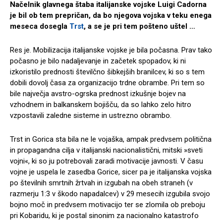
Načelnik glavnega štaba italijanske vojske Luigi Cadorna
je bil ob tem prepričan, da bo njegova vojska v teku enega
meseca dosegla
Trst
, a se je pri tem pošteno uštel …
Res je. Mobilizacija italijanske vojske je bila počasna. Prav tako
počasno je bilo nadaljevanje in začetek spopadov, ki ni
izkoristilo prednosti številčno šibkejših branilcev, ki so s tem
dobili dovolj časa za organizacijo trdne obrambe. Pri tem so
bile največja avstro-ogrska prednost izkušnje bojev na
vzhodnem in balkanskem bojišču, da so lahko zelo hitro
vzpostavili zaledne sisteme in ustrezno obrambo.
Trst in Gorica sta bila ne le vojaška, ampak predvsem politična
in propagandna cilja v italijanski nacionalistični, mitski »sveti
vojni«, ki so ju potrebovali zaradi motivacije javnosti. V času
vojne je uspela le zasedba Gorice, sicer pa je italijanska vojska
po številnih smrtnih žrtvah in izgubah na obeh straneh (v
razmerju 1:3 v škodo napadalcev) v 29 mesecih izgubila svojo
bojno moč in predvsem motivacijo ter se zlomila ob preboju
pri Kobaridu, ki je postal sinonim za nacionalno katastrofo