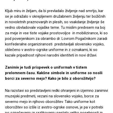
Kljub miru in željam, da bi prevladalo življenje nad smrtjo, kar
se je odražalo v okrepljenem družabnem življenju ter božičnih
in novoletnih praznovanjih in plesih, so vsakdanje življenje še
vedno obvladovale vojaške teme. Tu mislim predvsem na boj
za meje in vse tiste vojake prostovoljce in mobilizirance, ki so
pod poverjenikom za obrambo dr. Lovrom Pogačnikom zaradi
konfederalne organiziranosti predstavljali slovensko vojsko,
oblečeno v avstro-ogrske uniforme in z oznakami, ki so
kazale pripadnost njihovi narodni identiteti in novi državi.
Zanimiv je tudi prispevek o uniformah v tistem
prelomnem času. Kakšne simbole in uniforme so nosili
borci za severno mejo? Kako je bilo z oborožitvijo?
Na razstavi so predstavljeni redki ohranjeni in izjemno zanimivi
muzejski predmeti, vezani na slovensko vojsko, borce za
severno mejo in njihovo oborožitev. Tako uniforme kot
oborožitev so izšle iz avstro-ogrske osnove, je pa v potrebi
po označevanju in razlikovanju nastalo veliko posebnosti in