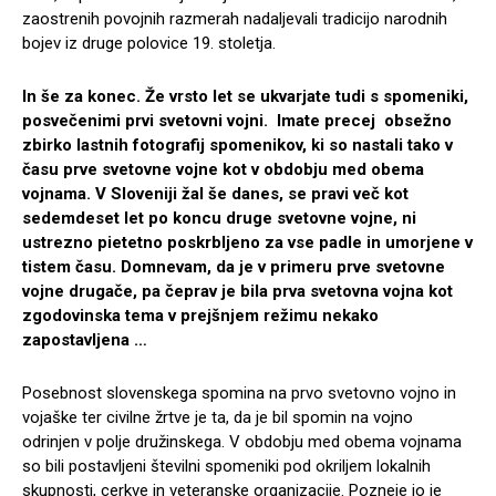
zaostrenih povojnih razmerah nadaljevali tradicijo narodnih
bojev iz druge polovice 19. stoletja.
In še za konec. Že vrsto let se ukvarjate tudi s spomeniki,
posvečenimi prvi svetovni vojni. Imate precej obsežno
zbirko lastnih fotografij spomenikov, ki so nastali tako v
času prve svetovne vojne kot v obdobju med obema
vojnama. V Sloveniji žal še danes, se pravi več kot
sedemdeset let po koncu druge svetovne vojne, ni
ustrezno pietetno poskrbljeno za vse padle in umorjene v
tistem času. Domnevam, da je v primeru prve svetovne
vojne drugače, pa čeprav je bila prva svetovna vojna kot
zgodovinska tema v prejšnjem režimu nekako
zapostavljena …
Posebnost slovenskega spomina na prvo svetovno vojno in
vojaške ter civilne žrtve je ta, da je bil spomin na vojno
odrinjen v polje družinskega. V obdobju med obema vojnama
so bili postavljeni številni spomeniki pod okriljem lokalnih
skupnosti, cerkve in veteranske organizacije. Pozneje jo je