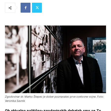
Zgodovinar dr. Marko Štepec je dober poznavalec prve svetovne vojne. Foto:
Veronika Savnik
Ob aktualno politično-zgodovinskih debatah smo se Za