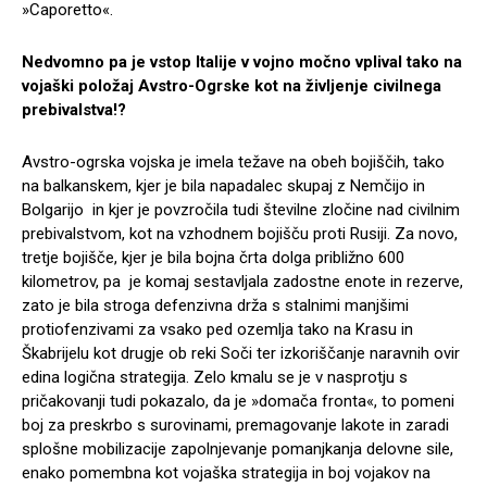
»Caporetto«.
Nedvomno pa je vstop Italije v vojno močno vplival tako na
vojaški položaj Avstro-Ogrske kot na življenje civilnega
prebivalstva!?
Avstro-ogrska vojska je imela težave na obeh bojiščih, tako
na balkanskem, kjer je bila napadalec skupaj z Nemčijo in
Bolgarijo in kjer je povzročila tudi številne zločine nad civilnim
prebivalstvom, kot na vzhodnem bojišču proti Rusiji. Za novo,
tretje bojišče, kjer je bila bojna črta dolga približno 600
kilometrov, pa je komaj sestavljala zadostne enote in rezerve,
zato je bila stroga defenzivna drža s stalnimi manjšimi
protiofenzivami za vsako ped ozemlja tako na Krasu in
Škabrijelu kot drugje ob reki Soči ter izkoriščanje naravnih ovir
edina logična strategija. Zelo kmalu se je v nasprotju s
pričakovanji tudi pokazalo, da je »domača fronta«, to pomeni
boj za preskrbo s surovinami, premagovanje lakote in zaradi
splošne mobilizacije zapolnjevanje pomanjkanja delovne sile,
enako pomembna kot vojaška strategija in boj vojakov na