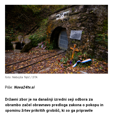
foto: Nebojša Tejić / STA
Piše:
Nova24tv.si
Državni zbor je na današnji izredni seji odbora za
obrambo začel obravnavo predloga zakona o pokopu in
spominu žrtev prikritih grobišč, ki so ga pripravile