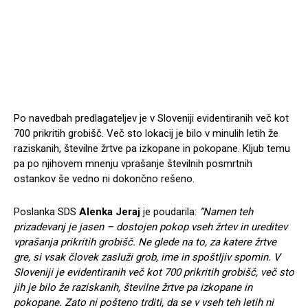
Po navedbah predlagateljev je v Sloveniji evidentiranih več kot
700 prikritih grobišč. Več sto lokacij je bilo v minulih letih že
raziskanih, številne žrtve pa izkopane in pokopane. Kljub temu
pa po njihovem mnenju vprašanje številnih posmrtnih
ostankov še vedno ni dokončno rešeno.
Poslanka SDS
Alenka Jeraj
je poudarila:
“Namen teh
prizadevanj je jasen – dostojen pokop vseh žrtev in ureditev
vprašanja prikritih grobišč. Ne glede na to, za katere žrtve
gre, si vsak človek zasluži grob, ime in spoštljiv spomin. V
Sloveniji je evidentiranih več kot 700 prikritih grobišč, več sto
jih je bilo že raziskanih, številne žrtve pa izkopane in
pokopane. Zato ni pošteno trditi, da se v vseh teh letih ni