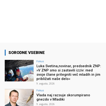
SORODNE VSEBINE
Fokus
Luka Svetina,novinar, predsednik ZNP:
»V ZNP smo si zastavili izziv: med
svoje člane pritegniti več mladih in jim
približati naše delo«
9. avgusta, 2026
Fokus
Vlada naj razsuje skorumpirano
gnezdo v Mladiki
9. avgusta, 2026