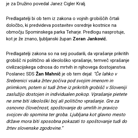
je za Družino povedal Janez Cigler Kralj.
Predlagatelji bi ob tem iz zakona o vojnih grobiščih črtali
določbo, ki predvideva postavitev osrednje kostnice na
območju Spominskega parka Teharje. Predlogu nasprotuje,
kot je že znano, ljubljanski župan
Zoran Janković.
Predlagatelji zakona so na seji poudarili, da vprašanje prikritih
grobišč ni politično ali ideološko vprašanje, temveč vprašanje
civilizacijskega odnosa do mrtvih in njihovega dostojanstva.
Poslanec SDS
Žan Mahnič
je ob tem dejal:
“Če lahko v
Srebrenici vsaka žrtev počiva pod svojim imenom in
priimkom, potem si tudi žrtve iz prikritih grobišč v Sloveniji
zaslužijo dostojen in individualen pokop. Vprašanje pietete
ne sme biti ideološki boj ali politično vprašanje. Gre za
osnovno človečnost, spoštovanje do umrlih in pravico
svojcev do spomina ter groba. Ljubljana kot glavno mesto
države mora biti sposobna pokazati to spoštovanje tudi do
žrtev slovenske zgodovine.”