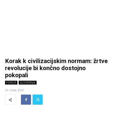
Korak k civilizacijskim normam: žrtve
revolucije bi končno dostojno
pokopali
FOKUS
SLOVENIJA
26. maja, 2026