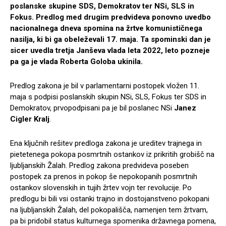
poslanske skupine SDS, Demokratov ter NSi, SLS in
Fokus. Predlog med drugim predvideva ponovno uvedbo
nacionalnega dneva spomina na žrtve komunističnega
nasilja, ki bi ga obeleževali 17. maja. Ta spominski dan je
sicer uvedla tretja Janševa vlada leta 2022, leto pozneje
pa ga je vlada Roberta Goloba ukinila.
Predlog zakona je bil v parlamentarni postopek vložen 11.
maja s podpisi poslanskih skupin NSi, SLS, Fokus ter SDS in
Demokratov, prvopodpisani pa je bil poslanec NSi
Janez
Cigler Kralj
.
Ena ključnih rešitev predloga zakona je ureditev trajnega in
pietetenega pokopa posmrtnih ostankov iz prikritih grobišč na
ljubljanskih Žalah. Predlog zakona predvideva poseben
postopek za prenos in pokop še nepokopanih posmrtnih
ostankov slovenskih in tujih žrtev vojn ter revolucije. Po
predlogu bi bili vsi ostanki trajno in dostojanstveno pokopani
na ljubljanskih Žalah, del pokopališča, namenjen tem žrtvam,
pa bi pridobil status kulturnega spomenika državnega pomena,