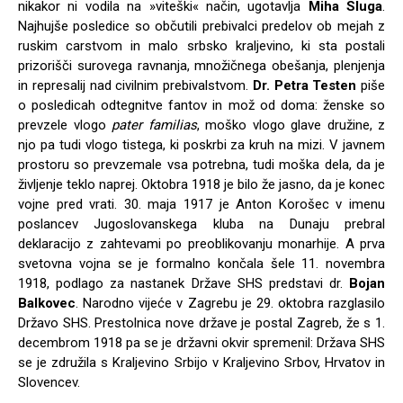
nikakor ni vodila na »viteški« način, ugotavlja
Miha Sluga
.
Najhujše posledice so občutili prebivalci predelov ob mejah z
ruskim carstvom in malo srbsko kraljevino, ki sta postali
prizorišči surovega ravnanja, množičnega obešanja, plenjenja
in represalij nad civilnim prebival­stvom.
Dr. Petra Testen
piše
o posledicah odtegnitve fantov in mož od doma: ženske so
prevzele vlogo
pater familias
, moško vlogo glave druži­ne, z
njo pa tudi vlogo tistega, ki poskrbi za kruh na mizi. V javnem
prostoru so prevzemale vsa potrebna, tudi moška dela, da je
življenje teklo naprej. Oktobra 1918 je bilo že jasno, da je konec
vojne pred vrati. 30. maja 1917 je Anton Korošec v imenu
poslancev Jugoslovanskega kluba na Dunaju prebral
deklaracijo z zahtevami po preoblikovanju monarhije. A prva
svetovna vojna se je formal­no končala šele 11. novembra
1918, podlago za nastanek Države SHS predstavi dr.
Bojan
Balkovec
. Narodno vijeće v Zagrebu je 29. oktobra razglasilo
Državo SHS. Prestolnica nove države je postal Zagreb, že s 1.
decembrom 1918 pa se je državni okvir spremenil: Država SHS
se je združi­la s Kraljevino Srbijo v Kraljevino Srbov, Hrvatov in
Slovencev.