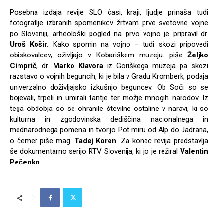
Posebna izdaja revije SLO časi, kraji, ljudje prinaša tudi
fotografije izbranih spomenikov žrtvam prve svetovne vojne
po Sloveniji, arheološki pogled na prvo vojno je pripravil dr.
Uroš Košir.
Kako spomin na vojno – tudi skozi pripovedi
obiskovalcev, oživljajo v Kobariškem muzeju, piše
Željko
Cimprič
, dr.
Marko Klavora
iz Goriškega muzeja pa skozi
razstavo o vojnih beguncih, ki je bila v Gradu Kromberk, podaja
univerzalno doživljaj­sko izkušnjo beguncev. Ob Soči so se
bojevali, trpeli in umirali fantje ter možje mnogih narodov. Iz
tega obdobja so se ohranile številne ostaline v naravi, ki so
kulturna in zgodovinska dediščina nacionalnega in
mednarodnega pomena in tvorijo Pot miru od Alp do Jadrana,
o čemer piše mag.
Tadej Koren
. Za konec revija predstavlja
še dokumen­tarno serijo RTV Slovenija, ki jo je režiral
Valentin
Pečenko.