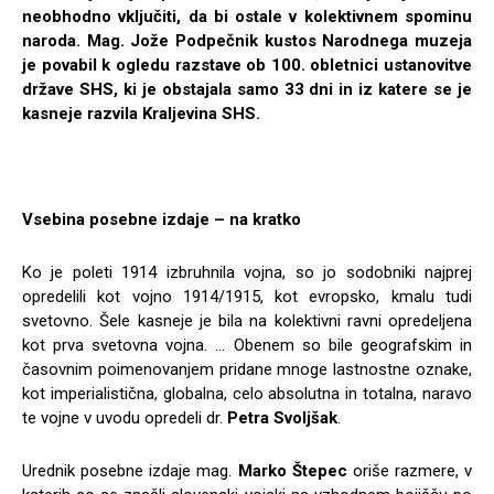
neobhodno vključiti, da bi ostale v kolektivnem spominu
naroda. Mag. Jože Podpečnik kustos Narodnega muzeja
je povabil k ogledu razstave ob 100. obletnici ustanovitve
države SHS, ki je obstajala samo 33 dni in iz katere se je
kasneje razvila Kraljevina SHS.
Vsebina posebne izdaje – na kratko
Ko je poleti 1914 izbruhnila vojna, so jo sodobniki najprej
oprede­lili kot vojno 1914/1915, kot evropsko, kmalu tudi
svetovno. Šele kasneje je bila na kolektivni ravni opredeljena
kot prva svetovna vojna. … Obenem so bile geografskim in
časovnim poimenovanjem pridane mnoge lastnostne oznake,
kot imperialistična, globalna, celo absolutna in total­na, naravo
te vojne v uvodu opredeli dr.
Petra Svoljšak
.
Urednik posebne izdaje mag.
Marko Štepec
oriše razmere, v