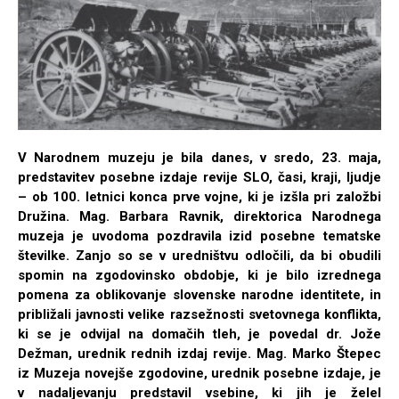
V Narodnem muzeju je bila danes, v sredo, 23. maja,
predstavitev posebne izdaje revije SLO, časi, kraji, ljudje
– ob 100. letnici konca prve vojne, ki je izšla pri založbi
Družina. Mag. Barbara Ravnik, direktorica Narodnega
muzeja je uvodoma pozdravila izid posebne tematske
številke. Zanjo so se v uredništvu odločili, da bi obudili
spomin na zgodovinsko obdobje, ki je bilo izrednega
pomena za oblikovanje slovenske narodne identitete, in
približali javnosti velike razsežnosti svetovnega konflikta,
ki se je odvijal na domačih tleh, je povedal dr. Jože
Dežman, urednik rednih izdaj revije. Mag. Marko Štepec
iz Muzeja novejše zgodovine, urednik posebne izdaje, je
v nadaljevanju predstavil vsebine, ki jih je želel