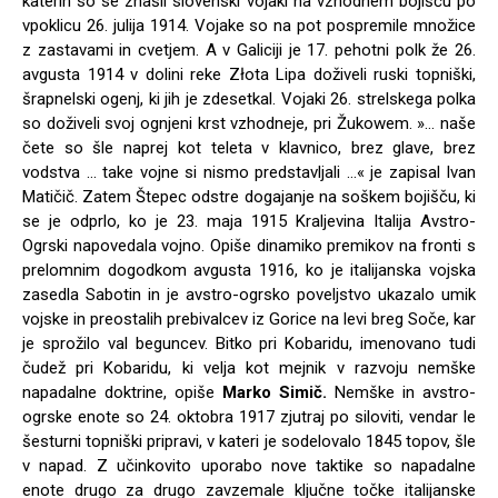
katerih so se znašli slovenski vojaki na vzhodnem bojišču po
vpoklicu 26. julija 1914. Vojake so na pot pospremile množice
z zastavami in cvetjem. A v Galiciji je 17. pehotni polk že 26.
avgusta 1914 v dolini reke Złota Lipa doživeli ruski topniški,
šrapnelski ogenj, ki jih je zdesetkal. Vojaki 26. strelskega polka
so doživeli svoj ognjeni krst vzhodneje, pri Žukowem. »… naše
čete so šle na­prej kot teleta v klavnico, brez glave, brez
vodstva … take vojne si nismo predstavljali …« je zapisal Ivan
Matičič. Zatem Štepec odstre dogajanje na soškem bojišču, ki
se je odprlo, ko je 23. maja 1915 Kraljevina Italija Avstro-
Ogrski napovedala vojno. Opiše dinamiko premikov na fronti s
prelomnim dogodkom avgusta 1916, ko je italijanska voj­ska
zasedla Sabotin in je avstro-ogrsko poveljstvo ukazalo umik
vojske in preo­stalih prebivalcev iz Gorice na levi breg Soče, kar
je sprožilo val beguncev. Bitko pri Kobaridu, imenovano tudi
čudež pri Kobaridu, ki velja kot mejnik v razvoju nemške
napadalne doktrine, opiše
Marko Simič.
Nemške in avstro-
ogrske enote so 24. oktobra 1917 zjutraj po siloviti, vendar le
šesturni topniški pripravi, v kateri je sodelovalo 1845 topov, šle
v napad. Z učinkovito uporabo nove taktike so na­padalne
enote drugo za drugo zavzemale ključne točke italijanske