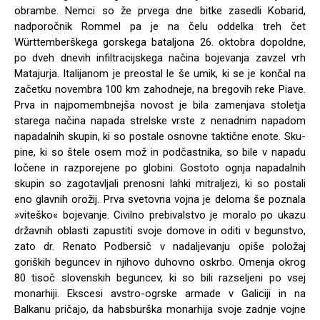
obrambe. Nem­ci so že prvega dne bitke zasedli Kobarid,
nadporočnik Rommel pa je na čelu od­delka treh čet
Württemberškega gorskega bataljona 26. oktobra dopoldne,
po dveh dnevih infiltracijskega načina bojevanja zavzel vrh
Matajurja. Italijanom je preostal le še umik, ki se je končal na
začetku novem­bra 100 km zahodneje, na bregovih reke Piave.
Prva in najpomembnejša novost je bila zamenjava stoletja
starega načina napada strelske vrste z nenadnim napadom
napa­dalnih skupin, ki so postale osnovne taktične enote. Sku­
pine, ki so štele osem mož in podčastnika, so bile v napadu
ločene in razporejene po globini. Gostoto ognja napadalnih
skupin so zagotavljali prenosni lahki mitraljezi, ki so postali
eno glavnih orožij. Prva svetovna vojna je deloma še poznala
»viteško« bojevanje. Ci­vilno prebivalstvo je moralo po ukazu
državnih oblasti zapustiti svoje domove in oditi v begunstvo,
zato dr. Renato Podbersič v nadaljevanju opiše položaj
goriških beguncev in njihovo duhovno oskrbo. Omenja okrog
80 tisoč slovenskih beguncev, ki so bili razseljeni po vsej
monar­hiji. Ekscesi avstro-ogrske armade v Galiciji in na
Balkanu pričajo, da habsburška monarhija svoje zadnje vojne