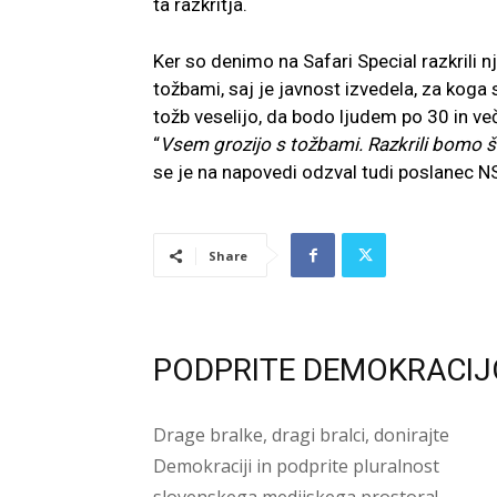
ta razkritja.
Ker so denimo na Safari Special razkrili nj
tožbami, saj je javnost izvedela, za koga 
tožb veselijo, da bodo ljudem po 30 in več 
“
Vsem grozijo s tožbami. Razkrili bomo š
se je na napovedi odzval tudi poslanec N
Share
PODPRITE DEMOKRACIJ
Drage bralke, dragi bralci, donirajte
Demokraciji in podprite pluralnost
slovenskega medijskega prostora!