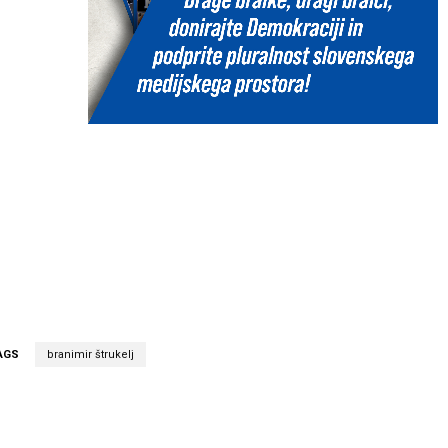
AGS
branimir štrukelj