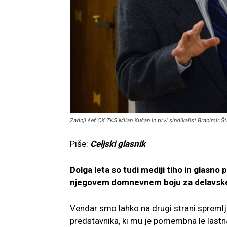
Zadnji šef CK ZKS Milan Kučan in prvi sindikalist Branimir Š
Piše:
Celjski glasnik
Dolga leta so tudi mediji tiho in glasno p
njegovem domnevnem boju za delavske p
Vendar smo lahko na drugi strani spremlj
predstavnika, ki mu je pomembna le lastna k