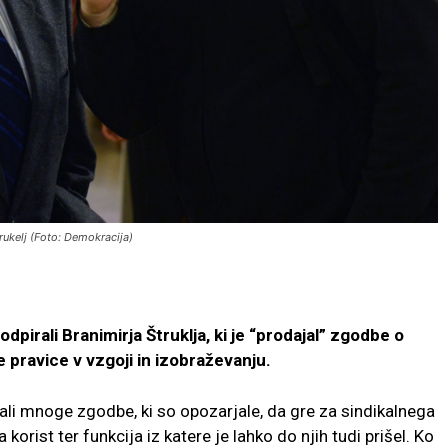
trukelj (Foto: Demokracija)
odpirali Branimirja Štruklja, ki je “prodajal” zgodbe o
ravice v vzgoji in izobraževanju.
ali mnoge zgodbe, ki so opozarjale, da gre za sindikalnega
orist ter funkcija iz katere je lahko do njih tudi prišel. Ko