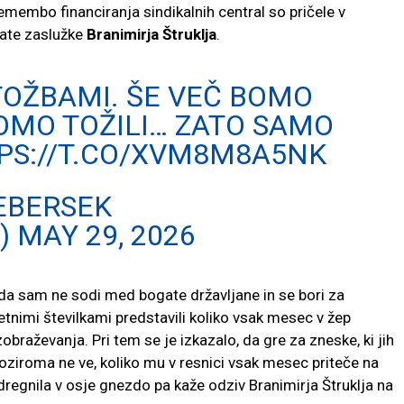
membo financiranja sindikalnih central so pričele v
ogate zaslužke
Branimirja Štruklja
.
TOŽBAMI. ŠE VEČ BOMO
BOMO TOŽILI… ZATO SAMO
PS://T.CO/XVM8M8A5NK
EBERSEK
)
MAY 29, 2026
 da sam ne sodi med bogate državljane in se bori za
tnimi številkami predstavili koliko vsak mesec v žep
obraževanja. Pri tem se je izkazalo, da gre za zneske, ki jih
 oziroma ne ve, koliko mu v resnici vsak mesec priteče na
regnila v osje gnezdo pa kaže odziv Branimirja Štruklja na