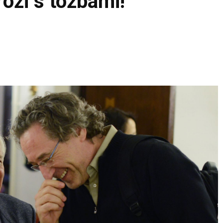
ozi s tožbami!