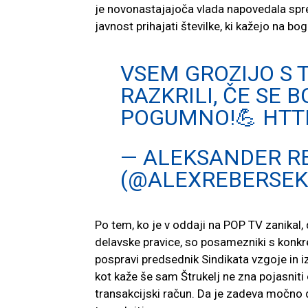
je novonastajajoča vlada napovedala spre
javnost prihajati številke, ki kažejo na b
VSEM GROZIJO S 
RAZKRILI, ČE SE 
POGUMNO!💪
HTT
— ALEKSANDER R
(@ALEXREBERSEK
Po tem, ko je v oddaji na POP TV zanikal,
delavske pravice, so posamezniki s konkre
pospravi predsednik Sindikata vzgoje in iz
kot kaže še sam Štrukelj ne zna pojasniti
transakcijski račun. Da je zadeva močno d