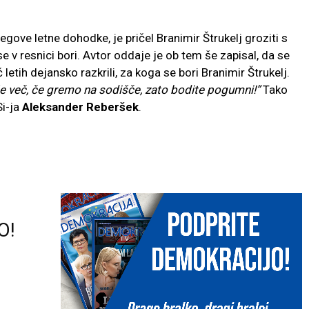
egove letne dohodke, je pričel Branimir Štrukelj groziti s
se v resnici bori. Avtor oddaje je ob tem še zapisal, da se
letih dejansko razkrili, za koga se bori Branimir Štrukelj.
e več, če gremo na sodišče, zato bodite pogumni!”
Tako
Si-ja
Aleksander Reberšek
.
O!