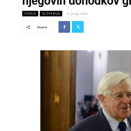
njegovih dohodkov gr
4. junija, 2026
FOKUS
SLOVENIJA
Share