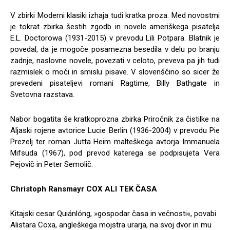
V zbirki Moderni klasiki izhaja tudi kratka proza. Med novostmi
je tokrat zbirka šestih zgodb in novele ameriškega pisatelja
E.L. Doctorowa (1931-2015) v prevodu Lili Potpara. Blatnik je
povedal, da je mogoče posamezna besedila v delu po branju
zadnje, naslovne novele, povezati v celoto, preveva pa jih tudi
razmislek o moči in smislu pisave. V slovenščino so sicer že
prevedeni pisateljevi romani Ragtime, Billy Bathgate in
Svetovna razstava.
Nabor bogatita še kratkoprozna zbirka Priročnik za čistilke na
Aljaski rojene avtorice Lucie Berlin (1936-2004) v prevodu Pie
Prezelj ter roman Jutta Heim malteškega avtorja Immanuela
Mifsuda (1967), pod prevod katerega se podpisujeta Vera
Pejovič in Peter Semolič.
Christoph Ransmayr COX ALI TEK ČASA
Kitajski cesar Quiánlóng, »gospodar časa in večnosti«, povabi
Alistara Coxa, angleškega mojstra urarja, na svoj dvor in mu