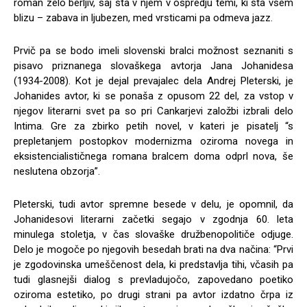
roman zelo berljiv, saj sta v njem v ospredju temi, ki sta vsem
blizu – zabava in ljubezen, med vrsticami pa odmeva jazz.
Prvič pa se bodo imeli slovenski bralci možnost seznaniti s
pisavo priznanega slovaškega avtorja Jana Johanidesa
(1934-2008). Kot je dejal prevajalec dela Andrej Pleterski, je
Johanides avtor, ki se ponaša z opusom 22 del, za vstop v
njegov literarni svet pa so pri Cankarjevi založbi izbrali delo
Intima. Gre za zbirko petih novel, v kateri je pisatelj “s
prepletanjem postopkov modernizma oziroma novega in
eksistencialističnega romana bralcem doma odprl nova, še
neslutena obzorja”.
Pleterski, tudi avtor spremne besede v delu, je opomnil, da
Johanidesovi literarni začetki segajo v zgodnja 60. leta
minulega stoletja, v čas slovaške družbenopolitiče odjuge.
Delo je mogoče po njegovih besedah brati na dva načina: “Prvi
je zgodovinska umeščenost dela, ki predstavlja tihi, včasih pa
tudi glasnejši dialog s prevladujočo, zapovedano poetiko
oziroma estetiko, po drugi strani pa avtor izdatno črpa iz