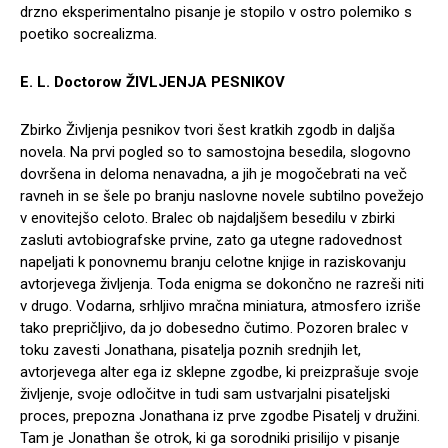
drzno eksperimentalno pisanje je stopilo v ostro polemiko s
poetiko socrealizma.
E. L. Doctorow ŽIVLJENJA PESNIKOV
Zbirko Življenja pesnikov tvori šest kratkih zgodb in daljša
novela. Na prvi pogled so to samostojna besedila, slogovno
dovršena in deloma nenavadna, a jih je mogočebrati na več
ravneh in se šele po branju naslovne novele subtilno povežejo
v enovitejšo celoto. Bralec ob najdaljšem besedilu v zbirki
zasluti avtobiografske prvine, zato ga utegne radovednost
napeljati k ponovnemu branju celotne knjige in raziskovanju
avtorjevega življenja. Toda enigma se dokončno ne razreši niti
v drugo. Vodarna, srhljivo mračna miniatura, atmosfero izriše
tako prepričljivo, da jo dobesedno čutimo. Pozoren bralec v
toku zavesti Jonathana, pisatelja poznih srednjih let,
avtorjevega alter ega iz sklepne zgodbe, ki preizprašuje svoje
življenje, svoje odločitve in tudi sam ustvarjalni pisateljski
proces, prepozna Jonathana iz prve zgodbe Pisatelj v družini.
Tam je Jonathan še otrok, ki ga sorodniki prisilijo v pisanje