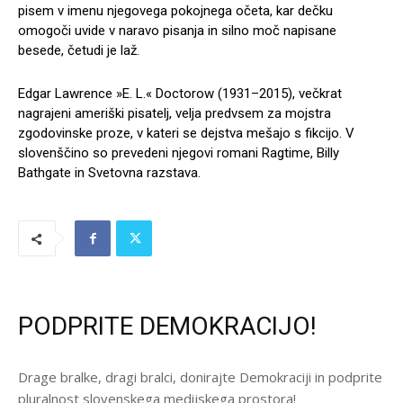
pisem v imenu njegovega pokojnega očeta, kar dečku
omogoči uvide v naravo pisanja in silno moč napisane
besede, četudi je laž.
Edgar Lawrence »E. L.« Doctorow (1931–2015), večkrat
nagrajeni ameriški pisatelj, velja predvsem za mojstra
zgodovinske proze, v kateri se dejstva mešajo s fikcijo. V
slovenščino so prevedeni njegovi romani Ragtime, Billy
Bathgate in Svetovna razstava.
PODPRITE DEMOKRACIJO!
Drage bralke, dragi bralci, donirajte Demokraciji in podprite
pluralnost slovenskega medijskega prostora!