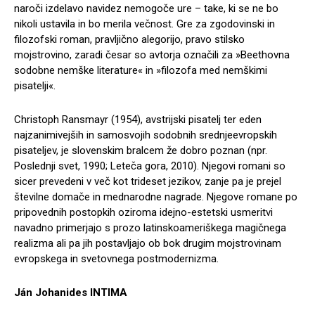
naroči izdelavo navidez nemogoče ure – take, ki se ne bo
nikoli ustavila in bo merila večnost. Gre za zgodovinski in
filozofski roman, pravljično alegorijo, pravo stilsko
mojstrovino, zaradi česar so avtorja označili za »Beethovna
sodobne nemške literature« in »filozofa med nemškimi
pisatelji«.
Christoph Ransmayr (1954), avstrijski pisatelj ter eden
najzanimivejših in samosvojih sodobnih srednjeevropskih
pisateljev, je slovenskim bralcem že dobro poznan (npr.
Poslednji svet, 1990; Leteča gora, 2010). Njegovi romani so
sicer prevedeni v več kot trideset jezikov, zanje pa je prejel
številne domače in mednarodne nagrade. Njegove romane po
pripovednih postopkih oziroma idejno-estetski usmeritvi
navadno primerjajo s prozo latinskoameriškega magičnega
realizma ali pa jih postavljajo ob bok drugim mojstrovinam
evropskega in svetovnega postmodernizma.
Ján Johanides INTIMA