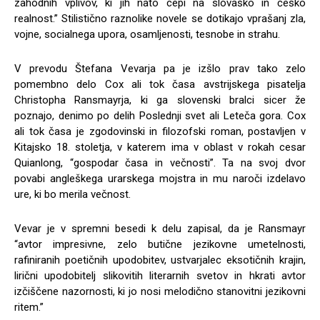
zahodnih vplivov, ki jih nato cepi na slovaško in češko
realnost.” Stilistično raznolike novele se dotikajo vprašanj zla,
vojne, socialnega upora, osamljenosti, tesnobe in strahu.
V prevodu Štefana Vevarja pa je izšlo prav tako zelo
pomembno delo Cox ali tok časa avstrijskega pisatelja
Christopha Ransmayrja, ki ga slovenski bralci sicer že
poznajo, denimo po delih Poslednji svet ali Leteča gora. Cox
ali tok časa je zgodovinski in filozofski roman, postavljen v
Kitajsko 18. stoletja, v katerem ima v oblast v rokah cesar
Quianlong, “gospodar časa in večnosti”. Ta na svoj dvor
povabi angleškega urarskega mojstra in mu naroči izdelavo
ure, ki bo merila večnost.
Vevar je v spremni besedi k delu zapisal, da je Ransmayr
“avtor impresivne, zelo butične jezikovne umetelnosti,
rafiniranih poetičnih upodobitev, ustvarjalec eksotičnih krajin,
lirični upodobitelj slikovitih literarnih svetov in hkrati avtor
izčiščene nazornosti, ki jo nosi melodično stanovitni jezikovni
ritem.”