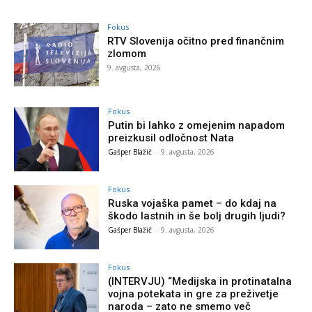
Fokus
RTV Slovenija očitno pred finančnim
zlomom
9. avgusta, 2026
Fokus
Putin bi lahko z omejenim napadom
preizkusil odločnost Nata
Gašper Blažič
-
9. avgusta, 2026
Fokus
Ruska vojaška pamet – do kdaj na
škodo lastnih in še bolj drugih ljudi?
Gašper Blažič
-
9. avgusta, 2026
Fokus
(INTERVJU) “Medijska in protinatalna
vojna potekata in gre za preživetje
naroda – zato ne smemo več