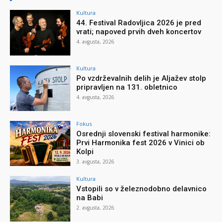
Kultura
44. Festival Radovljica 2026 je pred
vrati; napoved prvih dveh koncertov
4. avgusta, 2026
Kultura
Po vzdrževalnih delih je Aljažev stolp
pripravljen na 131. obletnico
4. avgusta, 2026
Fokus
Osrednji slovenski festival harmonike:
Prvi Harmonika fest 2026 v Vinici ob
Kolpi
3. avgusta, 2026
Kultura
Vstopili so v železnodobno delavnico
na Babi
2. avgusta, 2026