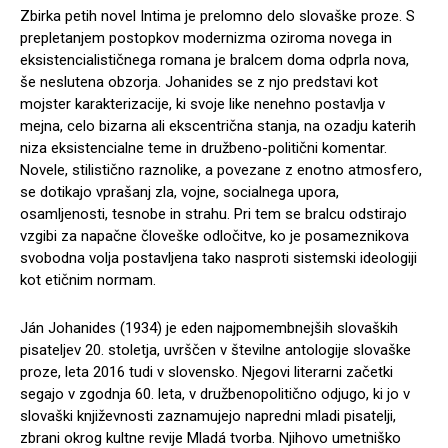
Zbirka petih novel Intima je prelomno delo slovaške proze. S
prepletanjem postopkov modernizma oziroma novega in
eksistencialističnega romana je bralcem doma odprla nova,
še neslutena obzorja. Johanides se z njo predstavi kot
mojster karakterizacije, ki svoje like nenehno postavlja v
mejna, celo bizarna ali ekscentrična stanja, na ozadju katerih
niza eksistencialne teme in družbeno-politični komentar.
Novele, stilistično raznolike, a povezane z enotno atmosfero,
se dotikajo vprašanj zla, vojne, socialnega upora,
osamljenosti, tesnobe in strahu. Pri tem se bralcu odstirajo
vzgibi za napačne človeške odločitve, ko je posameznikova
svobodna volja postavljena tako nasproti sistemski ideologiji
kot etičnim normam.
Ján Johanides (1934) je eden najpomembnejših slovaških
pisateljev 20. stoletja, uvrščen v številne antologije slovaške
proze, leta 2016 tudi v slovensko. Njegovi literarni začetki
segajo v zgodnja 60. leta, v družbenopolitično odjugo, ki jo v
slovaški književnosti zaznamujejo napredni mladi pisatelji,
zbrani okrog kultne revije Mladá tvorba. Njihovo umetniško