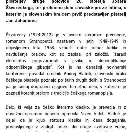
pisateljev druge polovice 20. stoletja Josefa
Škvoreckega, ter prelomno delo slovaške proze Intima, s
katerim je slovenskim bralcem prvič predstavljen pisatelj
Jan Johanides.
Škvorecky (1924-2012) je s svojim literarnim prvencem,
romanom Strahopetci, nastalem v letih 1948-1949 in
objavljenem leta 1958, vzbudil oster odpor kritike in
navdušenje bralcev, kot so zapisali pri založbi, “zaradi
elementov pogovornosti v jeziku in demistifikacije
odporniškega gibanja”. Kot je na današnji novinarski
konferenci povedal urednik Andrej Blatnik, slovenski bralci
češkega pisatelja poznajo po štirih drugih delih, s Strahopetci
pa je sedaj dostopno njegovo temeljno delo, v katerem je
zaznati korenit prelom s tradicijo češkega romanopisja.
Delo, ki velja za češko literarno klasiko, je prevedla in z
obsežno spremno besedo opremila Nives Vidrih. Blatnik je
dejal, da je kljub statusu klasika in časa dogajanja,
postavljenega v zadnjih osem dni druge svetovne vojne,