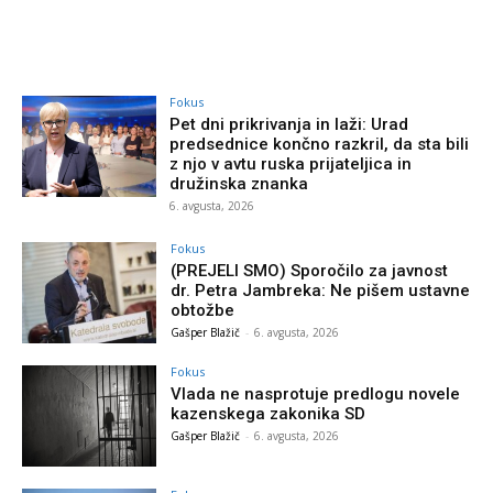
Fokus
Pet dni prikrivanja in laži: Urad
predsednice končno razkril, da sta bili
z njo v avtu ruska prijateljica in
družinska znanka
6. avgusta, 2026
Fokus
(PREJELI SMO) Sporočilo za javnost
dr. Petra Jambreka: Ne pišem ustavne
obtožbe
Gašper Blažič
-
6. avgusta, 2026
Fokus
Vlada ne nasprotuje predlogu novele
kazenskega zakonika SD
Gašper Blažič
-
6. avgusta, 2026