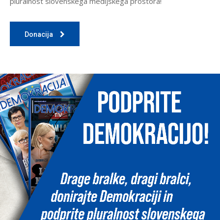
pluralnost slovenskega medijskega prostora!
Donacija