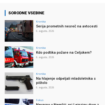
SORODNE VSEBINE
Kronika
Serija prometnih nesreč na avtocesti
6. avgusta, 2026
Kronika
Kdo podtika požare na Celjskem?
6. avgusta, 2026
Kronika
Na hlajenje odpeljali mladoletnika s
pištolo
6. avgusta, 2026
Fokus
Nevarno v Nemčiji: pri Leipzigu dron z