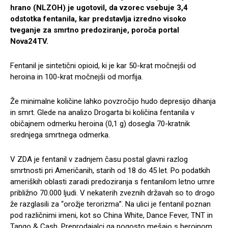
hrano (NLZOH) je ugotovil, da vzorec vsebuje 3,4
odstotka fentanila, kar predstavlja izredno visoko
tveganje za smrtno predoziranje, poroča portal
Nova24TV.
Fentanil je sintetični opioid, ki je kar 50-krat močnejši od
heroina in 100-krat močnejši od morfija.
Že minimalne količine lahko povzročijo hudo depresijo dihanja
in smrt. Glede na analizo Drogarta bi količina fentanila v
običajnem odmerku heroina (0,1 g) dosegla 70-kratnik
srednjega smrtnega odmerka.
V ZDA je fentanil v zadnjem času postal glavni razlog
smrtnosti pri Američanih, starih od 18 do 45 let. Po podatkih
ameriških oblasti zaradi predoziranja s fentanilom letno umre
približno 70.000 ljudi. V nekaterih zveznih državah so to drogo
že razglasili za “orožje terorizma”. Na ulici je fentanil poznan
pod različnimi imeni, kot so China White, Dance Fever, TNT in
Tango & Cash. Preprodajalci ga pogosto mešajo s heroinom,