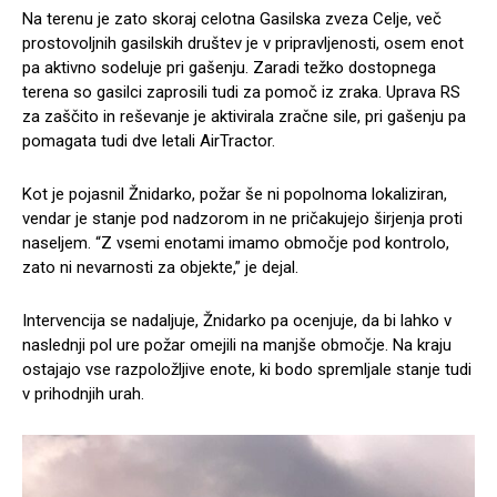
Na terenu je zato skoraj celotna Gasilska zveza Celje, več
prostovoljnih gasilskih društev je v pripravljenosti, osem enot
pa aktivno sodeluje pri gašenju. Zaradi težko dostopnega
terena so gasilci zaprosili tudi za pomoč iz zraka. Uprava RS
za zaščito in reševanje je aktivirala zračne sile, pri gašenju pa
pomagata tudi dve letali AirTractor.
Kot je pojasnil Žnidarko, požar še ni popolnoma lokaliziran,
vendar je stanje pod nadzorom in ne pričakujejo širjenja proti
naseljem. “Z vsemi enotami imamo območje pod kontrolo,
zato ni nevarnosti za objekte,” je dejal.
Intervencija se nadaljuje, Žnidarko pa ocenjuje, da bi lahko v
naslednji pol ure požar omejili na manjše območje. Na kraju
ostajajo vse razpoložljive enote, ki bodo spremljale stanje tudi
v prihodnjih urah.