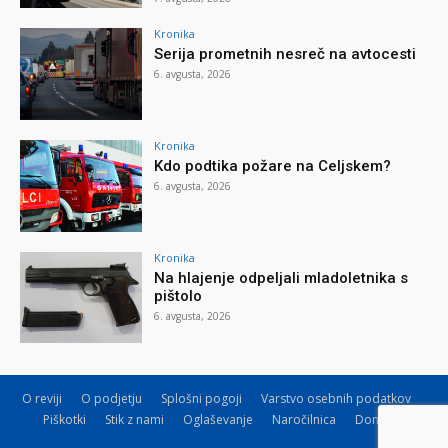
Kronika
Serija prometnih nesreč na avtocesti
6. avgusta, 2026
Kronika
Kdo podtika požare na Celjskem?
6. avgusta, 2026
Kronika
Na hlajenje odpeljali mladoletnika s
pištolo
6. avgusta, 2026
O reviji
O podjetju
Splošni pogoji
Varstvo osebnih podatkov
Piškotki
Stik z nami
Oglaševanje
Naročilnica
Donacije