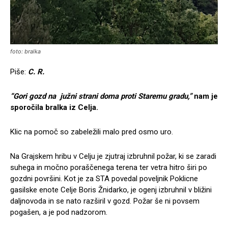
foto: bralka
Piše:
C. R.
“Gori gozd na južni strani doma proti Staremu gradu,”
nam je
sporočila bralka iz Celja.
Klic na pomoč so zabeležili malo pred osmo uro.
Na Grajskem hribu v Celju je zjutraj izbruhnil požar, ki se zaradi
suhega in močno poraščenega terena ter vetra hitro širi po
gozdni površini. Kot je za STA povedal poveljnik Poklicne
gasilske enote Celje Boris Žnidarko, je ogenj izbruhnil v bližini
daljnovoda in se nato razširil v gozd. Požar še ni povsem
pogašen, a je pod nadzorom.