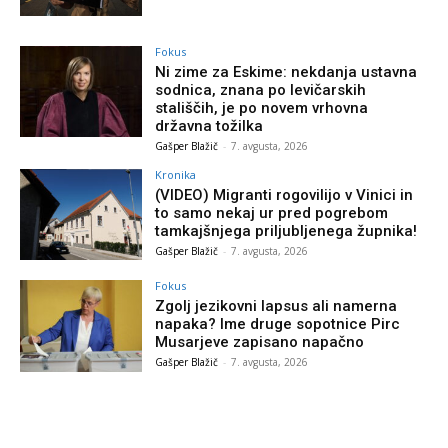
Fokus
Ni zime za Eskime: nekdanja ustavna
sodnica, znana po levičarskih
stališčih, je po novem vrhovna
državna tožilka
Gašper Blažič
-
7. avgusta, 2026
Kronika
(VIDEO) Migranti rogovilijo v Vinici in
to samo nekaj ur pred pogrebom
tamkajšnjega priljubljenega župnika!
Gašper Blažič
-
7. avgusta, 2026
Fokus
Zgolj jezikovni lapsus ali namerna
napaka? Ime druge sopotnice Pirc
Musarjeve zapisano napačno
Gašper Blažič
-
7. avgusta, 2026