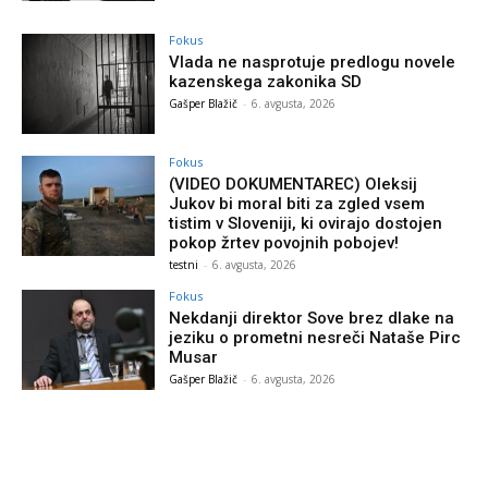
Fokus
Vlada ne nasprotuje predlogu novele
kazenskega zakonika SD
Gašper Blažič
-
6. avgusta, 2026
Fokus
(VIDEO DOKUMENTAREC) Oleksij
Jukov bi moral biti za zgled vsem
tistim v Sloveniji, ki ovirajo dostojen
pokop žrtev povojnih pobojev!
testni
-
6. avgusta, 2026
Fokus
Nekdanji direktor Sove brez dlake na
jeziku o prometni nesreči Nataše Pirc
Musar
Gašper Blažič
-
6. avgusta, 2026