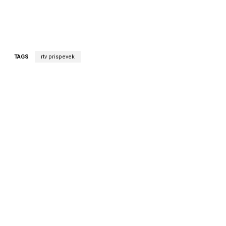
TAGS
rtv prispevek