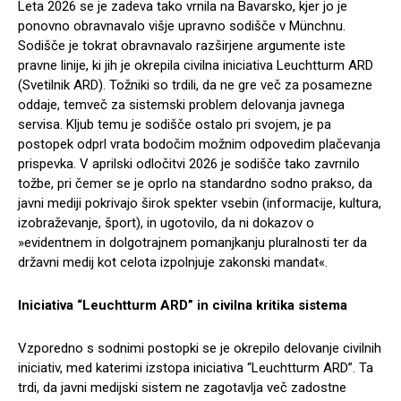
Leta 2026 se je zadeva tako vrnila na Bavarsko, kjer jo je
ponovno obravnavalo višje upravno sodišče v Münchnu.
Sodišče je tokrat obravnavalo razširjene argumente iste
pravne linije, ki jih je okrepila civilna iniciativa Leuchtturm ARD
(Svetilnik ARD). Tožniki so trdili, da ne gre več za posamezne
oddaje, temveč za sistemski problem delovanja javnega
servisa. Kljub temu je sodišče ostalo pri svojem, je pa
postopek odprl vrata bodočim možnim odpovedim plačevanja
prispevka. V aprilski odločitvi 2026 je sodišče tako zavrnilo
tožbe, pri čemer se je oprlo na standardno sodno prakso, da
javni mediji pokrivajo širok spekter vsebin (informacije, kultura,
izobraževanje, šport), in ugotovilo, da ni dokazov o
»evidentnem in dolgotrajnem pomanjkanju pluralnosti ter da
državni medij kot celota izpolnjuje zakonski mandat«.
Iniciativa “Leuchtturm ARD” in civilna kritika sistema
Vzporedno s sodnimi postopki se je okrepilo delovanje civilnih
iniciativ, med katerimi izstopa iniciativa “Leuchtturm ARD”. Ta
trdi, da javni medijski sistem ne zagotavlja več zadostne