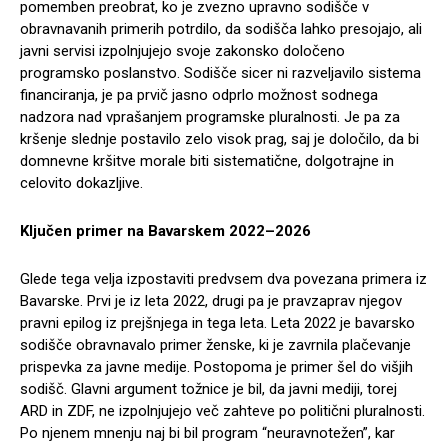
pomemben preobrat, ko je zvezno upravno sodišče v
obravnavanih primerih potrdilo, da sodišča lahko presojajo, ali
javni servisi izpolnjujejo svoje zakonsko določeno
programsko poslanstvo. Sodišče sicer ni razveljavilo sistema
financiranja, je pa prvič jasno odprlo možnost sodnega
nadzora nad vprašanjem programske pluralnosti. Je pa za
kršenje slednje postavilo zelo visok prag, saj je določilo, da bi
domnevne kršitve morale biti sistematične, dolgotrajne in
celovito dokazljive.
Ključen primer na Bavarskem 2022–2026
Glede tega velja izpostaviti predvsem dva povezana primera iz
Bavarske. Prvi je iz leta 2022, drugi pa je pravzaprav njegov
pravni epilog iz prejšnjega in tega leta. Leta 2022 je bavarsko
sodišče obravnavalo primer ženske, ki je zavrnila plačevanje
prispevka za javne medije. Postopoma je primer šel do višjih
sodišč. Glavni argument tožnice je bil, da javni mediji, torej
ARD in ZDF, ne izpolnjujejo več zahteve po politični pluralnosti.
Po njenem mnenju naj bi bil program “neuravnotežen”, kar