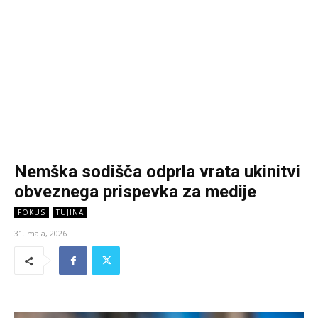
Nemška sodišča odprla vrata ukinitvi
obveznega prispevka za medije
FOKUS
TUJINA
31. maja, 2026