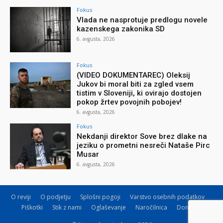
Fokus
Vlada ne nasprotuje predlogu novele
kazenskega zakonika SD
6. avgusta, 2026
Fokus
(VIDEO DOKUMENTAREC) Oleksij
Jukov bi moral biti za zgled vsem
tistim v Sloveniji, ki ovirajo dostojen
pokop žrtev povojnih pobojev!
6. avgusta, 2026
Fokus
Nekdanji direktor Sove brez dlake na
jeziku o prometni nesreči Nataše Pirc
Musar
6. avgusta, 2026
O reviji
O podjetju
Splošni pogoji
Varstvo osebnih podatkov
Piškotki
Stik z nami
Oglaševanje
Naročilnica
Donacije