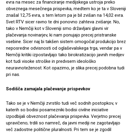
evra na mesec za financiranje medijskega ustroja preko
obveznega mesečnega prispevka, medtem ko je ta v Sloveniji
znašal 12,75 evra, s tem letom pa je bil zvišan na 14,02 evra.
Svet RTV sicer ravno te dni ponovno zahteva zvišanje. No,
tako v Nemčiji kot v Sloveniji smo državljani glavni vir
plačevanja novinarjev, ki nam ponujajo precej pristranske
vsebine. Sicer naj bi takšen sistem omogočal produkcijo brez
neposredne odvisnosti od oglaševalskega trga, vendar pa v
Nemčiji kritiki izpostavljajo tako birokratizacijo javnih medijev
kot tudi visoke stroške in predvsem ideološko
neuravnoteženost. Kot opazimo, je slika precej podobna tudi
pri nas.
Sodišča zamajala plačevanje prispevkov
Tako se je v Nemčiji zvrstilo tudi več sodnih postopkov, v
katerih so bodisi posamezniki bodisi civilne iniciative
izpodbijali obveznost plačevanja prispevka. Verjetno precej
upravičeno; trdili so namreč, da javni mediji ne zagotavljajo
več zadostne politične pluralnosti. Pri tem se je zgodil