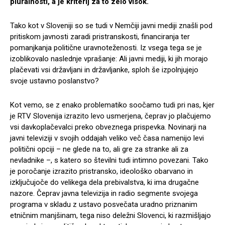
pluralnosti, a je kriterij za to zelo visok.
Tako kot v Sloveniji so se tudi v Nemčiji javni mediji znašli pod
pritiskom javnosti zaradi pristranskosti, financiranja ter
pomanjkanja politične uravnoteženosti. Iz vsega tega se je
izoblikovalo naslednje vprašanje: Ali javni mediji, ki jih morajo
plačevati vsi državljani in državljanke, sploh še izpolnjujejo
svoje ustavno poslanstvo?
Kot vemo, se z enako problematiko soočamo tudi pri nas, kjer
je RTV Slovenija izrazito levo usmerjena, čeprav jo plačujemo
vsi davkoplačevalci preko obveznega prispevka. Novinarji na
javni televiziji v svojih oddajah veliko več časa namenijo levi
politični opciji – ne glede na to, ali gre za stranke ali za
nevladnike –, s katero so številni tudi intimno povezani. Tako
je poročanje izrazito pristransko, ideološko obarvano in
izključujoče do velikega dela prebivalstva, ki ima drugačne
nazore. Čeprav javna televizija in radio segmente svojega
programa v skladu z ustavo posvečata uradno priznanim
etničnim manjšinam, tega niso deležni Slovenci, ki razmišljajo