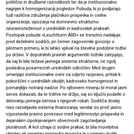
politične in družbene raznolikosti ter da je institucionalno
nagnjen k homogenizaciji pogledov. Pobuda, ki jo podpirajo
tudi različna združenja plačnikov prispevka in civilne
organizacije, opozarja na domnevno strukturno
neuravnoteženost v uredniških in kadrovskih praksah.
Postopek pobude »Leuchtturm ARD« se trenutno nadaljuje
pred deželnimi sodišči, pri čemer zagovorniki govorijo o
pilotnem primeru, ki bi lahko vplival na številne podobne tožbe
po državi. V dopolnilnih pravnih argumentih tožniki zatrjujejo,
da naj bi bile težave javnega sistema strukturne, ne zgolj
posledica posameznih uredniških odločitev. Med drugim
omenjajo institucionalne ovire za odprto razpravo, pritisk k
pokorščini v uredniških okoljih, kadrovsko homogenost in
pomanjkljiv notranji nadzor. Po njihovem mnenju bi moral javni
servis dokazati, da te trditve ne držijo, saj so ključni podatki o
delovanju javnega servisa v njegovih rokah. Sodišča doslej
niso razveljavila sistema financiranja, vendar so prvič jasno
vzpostavila pravno povezavo med legitimnostjo prispevka in
dejanskim izpolnjevanjem obveznosti zagotavljanja
pluralnosti. A kot izhaja iz sodne prakse, bi bila morebitna
ukinitev ali omejitev prispevka mogoča le v primeru hudih,