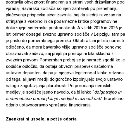
postavlja obveznost financiranja s strani vseh državljanov pod
vprašaj. Bavarska sodišča so njen zahtevek po prenehanju
plačevanja prispevka sicer zavrnila, saj da slednji ni vezan na
strinjanje z vsebino in da posamezne kritike programov ne
dokazujejo sistemske pristranskosti. A v letih 2025 in 2026 je
isti primer dosegel zvezno upravno sodišče v Leipzigu, tam pa
je prišlo do pomembnega premika. Oktobra lani je bilo namreč
odločeno, da mora bavarsko višje upravno sodišče ponovno
obravnavati zadevo, saj prejšnja presoja ni bila skladna z
zveznim pravom. Pomemben preboj se je namreč zgodil, ko je
sodišče odločilo, da ostaja obvezni prispevek načeloma
ustavno dopusten, da pa je njegova legitimnost lahko odvisna
od tega, ali javni mediji dolgoročno izpolnjujejo svojo ustavno
nalogo zagotavljanja pluralnosti. Po poročanju nemških
medijev je sodišče jasno navedlo, da bi lahko “
dolgotrajno in
sistematično pomanjkanje medijske raznolikosti
” teoretično
odprlo ustavnopravno vprašanje financiranja.
Zaenkrat ni uspelo, a pot je odprta