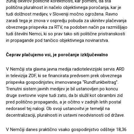
zunaj okvirov politične korektnosti, kar pomeni, da sta
politična pluralnost in načelo objektivnega poročanja, kar je
tudi dolžnost medijev, v Sloveniji močno ogrožena. Ravno
zaradi tega je znova v ospredju pobuda za ukinitev plačevanja
obveznega prispevka za RTV, na podoben način pa razmišljajo
tudi številni Nemci, ki so prav tako siti politične pristranskosti
in propagande pod tančico objektivnega novinarstva.
Čeprav plačujemo vsi, je poročanje izključevalno
V Nemčiji sta glavna javna medija radiotelevizijski servis ARD
in televizija ZDF, ki se financirata predvsem prek obveznega
prispevka gospodinjstev, imenovanega “Rundfunkbeitrag”.
Trenutni sistem javnih medijev je bil ustanovljen po koncu
druge svetovne vojne tudi zato, da bi služil kot obrambni zid
pred politično propagando, a je očitno v zadnjih letih postal
nedorasel tej nalogi. Ob svoji ustanovitvi je temeljil na
decentralizaciji, pluralnosti in ustavni neodvisnosti od države.
V Nemčiji danes praktično vsako gospodinjstvo odšteje 18,36