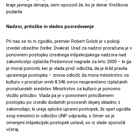
kraje javnega denarja, sem opozoril že, ko je denar Vrečkova
podarila.
Nadzor, pritožbe in vladno posredovanje
Pri nas se to ni zgodilo, premier Robert Golob je v policiji
izvedel obsežne čistke. Dvakrat. Urad za nadzor proračuna je v
ponovnem postopku izrednega inšpekcijskega nadzora nad
zakonitostjo izplačila Prešernove nagrade za leto 2000 – ki ga
je moral ponoviti, ker je vlada prvič odločila, da je kršil pravila
upravnega postopka – znova odločil, da mora ministrstvo za
kulturo v proračun vrniti 8.346 evrov neupravičeno izplačanih
proračunskih sredstev. Ministrstvo za kulturo je ponovno
vložilo pritožbo. Vlada pa je v ponovnem pritožbenem
postopku po izvedbi dodatnih procesnih dejanj skladno z
zakonodajo, ki ureja splošni upravni postopek, že spet ugodila
svoji ministrici in odločbo UNP odpravila, s čimer se je
omenjeni inšpekcijski postopek ustavil, so iz vlade sporočili
včeraj.