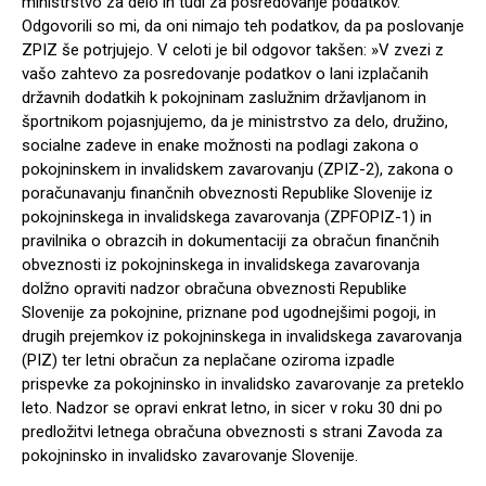
ministrstvo za delo in tudi za posredovanje podatkov.
Odgovorili so mi, da oni nimajo teh podatkov, da pa poslovanje
ZPIZ še potrjujejo. V celoti je bil odgovor takšen: »V zvezi z
vašo zahtevo za posredovanje podatkov o lani izplačanih
državnih dodatkih k pokojninam zaslužnim državljanom in
športnikom pojasnjujemo, da je ministrstvo za delo, družino,
socialne zadeve in enake možnosti na podlagi zakona o
pokojninskem in invalidskem zavarovanju (ZPIZ-2), zakona o
poračunavanju finančnih obveznosti Republike Slovenije iz
pokojninskega in invalidskega zavarovanja (ZPFOPIZ-1) in
pravilnika o obrazcih in dokumentaciji za obračun finančnih
obveznosti iz pokojninskega in invalidskega zavarovanja
dolžno opraviti nadzor obračuna obveznosti Republike
Slovenije za pokojnine, priznane pod ugodnejšimi pogoji, in
drugih prejemkov iz pokojninskega in invalidskega zavarovanja
(PIZ) ter letni obračun za neplačane oziroma izpadle
prispevke za pokojninsko in invalidsko zavarovanje za preteklo
leto. Nadzor se opravi enkrat letno, in sicer v roku 30 dni po
predložitvi letnega obračuna obveznosti s strani Zavoda za
pokojninsko in invalidsko zavarovanje Slovenije.