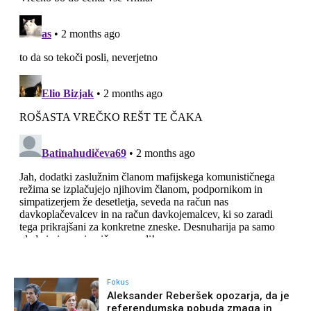
Fokus
Aleksander Reberšek opozarja, da je
referendumska pobuda zmaga in