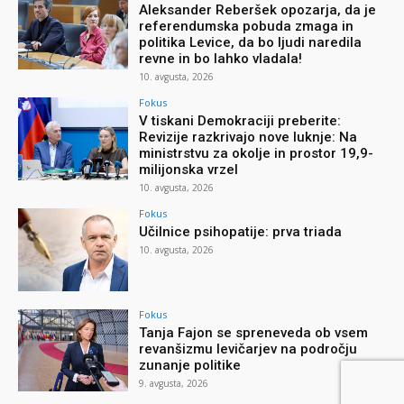
Aleksander Reberšek opozarja, da je
referendumska pobuda zmaga in
politika Levice, da bo ljudi naredila
revne in bo lahko vladala!
10. avgusta, 2026
Fokus
V tiskani Demokraciji preberite:
Revizije razkrivajo nove luknje: Na
ministrstvu za okolje in prostor 19,9-
milijonska vrzel
10. avgusta, 2026
Fokus
Učilnice psihopatije: prva triada
10. avgusta, 2026
Fokus
Tanja Fajon se spreneveda ob vsem
revanšizmu levičarjev na področju
zunanje politike
9. avgusta, 2026