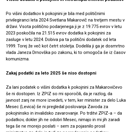
Po višini dodatkov k pokojnini je bila med političnimi
privilegiranci leta 2024 Svetlana Makarovič na tretjem mestu v
državi. Vsota politično podarjenega ji je z 19.775 evrov v letu
2023 poskočila na 21.515 evrov dodatka k pokojnini za
zasluge v letu 2024. Dobiva pa ta politični dodatek od leta
1999. Torej že več kot četrt stoletja. Dodelila ji ga je dosmrtno
vlada Janeza Drnovška po zakonu, ki to omogoča še iz časov
komunizma.
Zakaj podatki za leto 2025 še niso dostopni
Za lani podatek o višini dodatka k pokojnini za Makarovičevo
še ni dostopen. Iz ZPIZ so mi sporočili, da je razlog, da
javnost zanj ne more izvedeti, v tem, ker minister za delo
Luka
Mesec (Levica) še ni pregledal poslovanja Zavoda za
pokojninsko in invalidsko zavarovanje. Po trditvi ZPIZ-a – da
podatkov, dokler jih ne odobri Mesec, nimajo in mi jih zaradi
tega še ne morejo poslati – sem za pojasnilo prosil