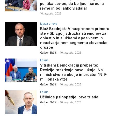
politika Levice, da bo ljudi naredila
revne in bo lahko vladala!
10. avgusta, 2026
Izjava dneva
Blaž Brodnjak: V nasprotnem primeru
ste v SD zgolj združba stremuhov za
oblastjo in službami v pasivnem in
neustvarjalnem segmentu slovenske
družbe
Gašper Blažič
-
10. avgusta, 2026
Fokus
V tiskani Demokraciji preberite:
Revizije razkrivajo nove luknje: Na
ministrstvu za okolje in prostor 19,9-
milijonska vrzel
Gašper Blažič
-
10. avgusta, 2026
Fokus
Učilnice psihopatije: prva triada
Gašper Blažič
-
10. avgusta, 2026