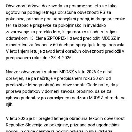
Obveznost države do zavoda za posamezno leto se tako
ugotovi na podlagi letnega obračuna obveznosti RS za
pokojnine, priznane pod ugodnejšimi pogoji, in druge prejemke
ter za izpadle prispevke za pokojninsko in invalidsko
zavarovanje za preteklo leto, ki ga mora v skladu s tretjim
odstavkom 13. člena ZPFOPIZ-1 zavod predložiti MDDSZ in
ministrstvu za finance v 60 dneh po sprejetju letnega poročila.
V letošnjem letu je zavod letni obračun obveznosti predložil v
predpisanem roku, dne 23. 4. 2026.
Nadzor obveznosti s strani MDDSZ v letu 2026 še ni bil
opravljen, se pa načrtuje v predpisanem roku 30 dni od
predložitve letnega obračuna obveznosti. Glede na to, da je
priprava podatkov v domeni zavoda, prosimo, da se za
njihovo pridobitev po opravljenem nadzoru MDDSZ obrnete na
njih.
V letu 2025 je bil pregled letnega obračuna tekočih obveznosti
Republike Slovenije za pokojnine, priznane pod ugodnejšimi
pogoji, in druge dajatve iz pokojninskega in invalidskega