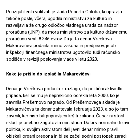
Po izgubljenih volitvah je vlada Roberta Goloba, ki opravlja
tekoče posle, včeraj ugodila ministrstvu za kulturo in
razveljavila že drugo odločbo vladnega urada za nadzor
proračuna (UNP), da mora ministrstvo za kulturo državnemu
proračunu vrniti 8.346 evrov. Da je ta denar Vrečkova
Makarovičevi podarila mimo zakona in predpisov, je ob
inšpekciji finančnega ministrstva ugotovilo tudi računsko
sodišče v reviziji poslovanja vlade v letu 2023.
Kako je prišlo do izplačila Makarovičevi
Denar je Vrečkova podarila z razlago, da politični aktivistki
pripada, ker se mu je nepreklicno odrekla leta 2000, ko je
zavrnila Prešernovo nagrado. Od Prešernovega sklada je
Makarovičeva ta denar zahtevala februarja 2023, a so jo tam
zavrnili, ker niso bili pripravljeni kršiti zakona. Česar ni storil
sklad, je osebno zagotovila ministrica. Da bi v normalni državi
politika, ki svojim aktivistom deli javni denar mimo pravil,
obiskali organi pregona in bi se začel sodni postopek zaradi