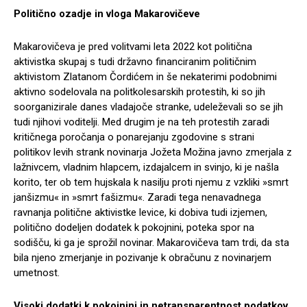
Politično ozadje in vloga Makarovičeve
Makarovičeva je pred volitvami leta 2022 kot politična
aktivistka skupaj s tudi državno financiranim političnim
aktivistom Zlatanom Čordićem in še nekaterimi podobnimi
aktivno sodelovala na politkolesarskih protestih, ki so jih
soorganizirale danes vladajoče stranke, udeleževali so se jih
tudi njihovi voditelji. Med drugim je na teh protestih zaradi
kritičnega poročanja o ponarejanju zgodovine s strani
politikov levih strank novinarja Jožeta Možina javno zmerjala z
lažnivcem, vladnim hlapcem, izdajalcem in svinjo, ki je našla
korito, ter ob tem hujskala k nasilju proti njemu z vzkliki »smrt
janšizmu« in »smrt fašizmu«. Zaradi tega nenavadnega
ravnanja politične aktivistke levice, ki dobiva tudi izjemen,
politično dodeljen dodatek k pokojnini, poteka spor na
sodišču, ki ga je sprožil novinar. Makarovičeva tam trdi, da sta
bila njeno zmerjanje in pozivanje k obračunu z novinarjem
umetnost.
Visoki dodatki k pokojnini in netransparentnost podatkov