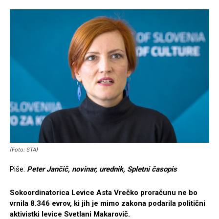
(Foto: STA)
Piše:
Peter Jančič, novinar, urednik, Spletni časopis
Sokoordinatorica Levice Asta Vrečko proračunu ne bo
vrnila 8.346 evrov, ki jih je mimo zakona podarila politični
aktivistki levice Svetlani Makarovič.