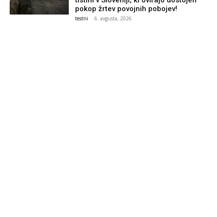
tistim v Sloveniji, ki ovirajo dostojen
pokop žrtev povojnih pobojev!
testni
-
6. avgusta, 2026