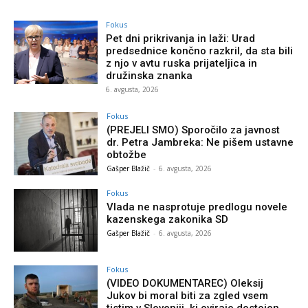
Fokus
Pet dni prikrivanja in laži: Urad
predsednice končno razkril, da sta bili
z njo v avtu ruska prijateljica in
družinska znanka
6. avgusta, 2026
Fokus
(PREJELI SMO) Sporočilo za javnost
dr. Petra Jambreka: Ne pišem ustavne
obtožbe
Gašper Blažič
-
6. avgusta, 2026
Fokus
Vlada ne nasprotuje predlogu novele
kazenskega zakonika SD
Gašper Blažič
-
6. avgusta, 2026
Fokus
(VIDEO DOKUMENTAREC) Oleksij
Jukov bi moral biti za zgled vsem