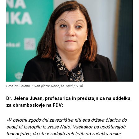
Prof. dr. Jelena Juvan (foto: Nebojša Tejić / STA)
Dr. Jelena Juvan, profesorica in predstojnica na oddelku
za obramboslovje na FDV:
»V celotni zgodovini zavezništva niti ena država članica do
sedaj ni izstopila iz zveze Nato. Vsekakor pa upoštevajoč
tudi dejstvo, da sta v zadnjih treh letih od začetka ruske