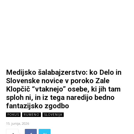
Medijsko šalabajzerstvo: ko Delo in
Slovenske novice v poroko Zale
Klopčič “vtaknejo” osebe, ki jih tam
sploh ni, in iz tega naredijo bedno
fantazijsko zgodbo
FOKUS
RUMENO
SLOVENIJA
15. junija, 2026