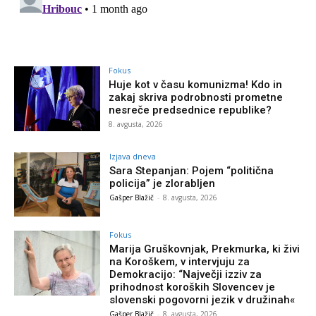
Fokus
Huje kot v času komunizma! Kdo in
zakaj skriva podrobnosti prometne
nesreče predsednice republike?
8. avgusta, 2026
Izjava dneva
Sara Stepanjan: Pojem “politična
policija” je zlorabljen
Gašper Blažič
-
8. avgusta, 2026
Fokus
Marija Gruškovnjak, Prekmurka, ki živi
na Koroškem, v intervjuju za
Demokracijo: “Največji izziv za
prihodnost koroških Slovencev je
slovenski pogovorni jezik v družinah«
Gašper Blažič
-
8. avgusta, 2026