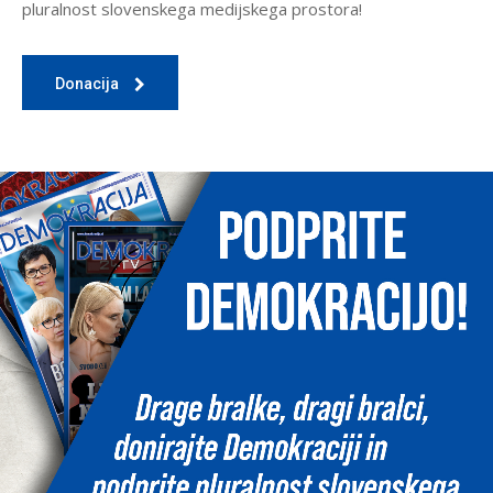
pluralnost slovenskega medijskega prostora!
Donacija