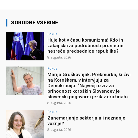
SORODNE VSEBINE
Fokus
Huje kot v času komunizma! Kdo in
zakaj skriva podrobnosti prometne
nesreče predsednice republike?
8. avgusta, 2026
Fokus
Marija Gruškovnjak, Prekmurka, ki živi
na Koroškem, v intervjuju za
Demokracijo: “Največji izziv za
prihodnost koroških Slovencev je
slovenski pogovorni jezik v družinah«
8. avgusta, 2026
Fokus
Zanemarjanje sektorja ali neznanje
vožnje?
8. avgusta, 2026