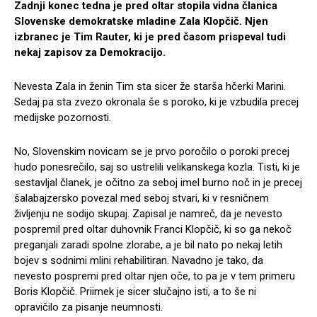
Zadnji konec tedna je pred oltar stopila vidna članica
Slovenske demokratske mladine Zala Klopčič. Njen
izbranec je Tim Rauter, ki je pred časom prispeval tudi
nekaj zapisov za Demokracijo.
Nevesta Zala in ženin Tim sta sicer že starša hčerki Marini.
Sedaj pa sta zvezo okronala še s poroko, ki je vzbudila precej
medijske pozornosti.
No, Slovenskim novicam se je prvo poročilo o poroki precej
hudo ponesrečilo, saj so ustrelili velikanskega kozla. Tisti, ki je
sestavljal članek, je očitno za seboj imel burno noč in je precej
šalabajzersko povezal med seboj stvari, ki v resničnem
življenju ne sodijo skupaj. Zapisal je namreč, da je nevesto
pospremil pred oltar duhovnik Franci Klopčič, ki so ga nekoč
preganjali zaradi spolne zlorabe, a je bil nato po nekaj letih
bojev s sodnimi mlini rehabilitiran. Navadno je tako, da
nevesto pospremi pred oltar njen oče, to pa je v tem primeru
Boris Klopčič. Priimek je sicer slučajno isti, a to še ni
opravičilo za pisanje neumnosti.