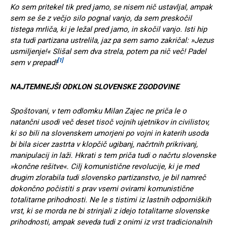
Ko sem pritekel tik pred jamo, se nisem nič ustavljal, ampak
sem se še z večjo silo pognal vanjo, da sem preskočil
tistega mrliča, ki je ležal pred jamo, in skočil vanjo. Isti hip
sta tudi partizana ustrelila, jaz pa sem samo zakričal: »Jezus
usmiljenje!« Slišal sem dva strela, potem pa nič več! Padel
[1]
sem v prepad!
NAJTEMNEJŠI ODKLON SLOVENSKE ZGODOVINE
Spoštovani, v tem odlomku Milan Zajec ne priča le o
natančni usodi več deset tisoč vojnih ujetnikov in civilistov,
ki so bili na slovenskem umorjeni po vojni in katerih usoda
bi bila sicer zastrta v klopčič ugibanj, načrtnih prikrivanj,
manipulacij in laži. Hkrati s tem priča tudi o načrtu slovenske
»končne rešitve«. Cilj komunistične revolucije, ki je med
drugim zlorabila tudi slovensko partizanstvo, je bil namreč
dokončno počistiti s prav vsemi ovirami komunistične
totalitarne prihodnosti. Ne le s tistimi iz lastnih odporniških
vrst, ki se morda ne bi strinjali z idejo totalitarne slovenske
prihodnosti, ampak seveda tudi z onimi iz vrst tradicionalnih