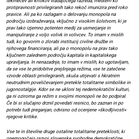
tekmecev ali kritikov vladajočega razreda, medtem ko
protipravnosti privilegiranih tako rekoč imunizira pred roko
pravice. Ali pa ko razlagam o delovanju monopola na
področju izobraževanja, vključno z visokim šolstvom, ki je
prav tako izjemno potenten medij za usmerjanje in
manipuliranje z voljo volivk in volivcev. To imam v mislih
tudi, ko govorim o zlorabi institucij civilne družbe in
njihovega financiranja, ali pa o monopolu na prav tako
ključnem zalednem področju kapitala in kapitalskega
upravljanja. In nenazadnje, to imam v mislih, ko ugotavljam,
da se vse te pridobitve prejšnjega režima, vse te zatečene
vzvode oblasti privilegiranih, skuša utrjevati s hkratnim
neutrudnim poveličevanjem pretekle totalitarne simbolike in
jugonostalgije. Kdor se ne ukloni tej nedemokratični kulturi,
ga ni oziroma ga režim s svojimi monopoli ne bo podpiral.
Če bi si slučajno drznil povedati resnico, bo zaznan in po
potrebi tudi preganjan, odvisno od ocenjene »škodljivosti«
njegove kritike.
Vse te in številne druge ostaline totalitarne preteklosti, ki
onemogočajo razvoj slovenske svobodne demokratične