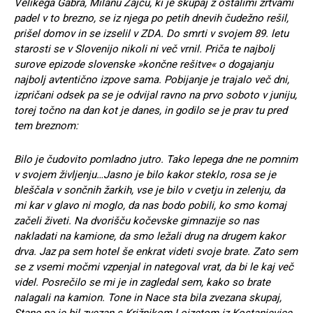
Velikega Gabra, Milanu Zajcu, ki je skupaj z ostalimi žrtvami
padel v to brezno, se iz njega po petih dnevih čudežno rešil,
prišel domov in se izselil v ZDA. Do smrti v svojem 89. letu
starosti se v Slovenijo nikoli ni več vrnil. Priča te najbolj
surove epizode slovenske »končne rešitve« o dogajanju
najbolj avtentično izpove sama. Pobijanje je trajalo več dni,
izpričani odsek pa se je odvijal ravno na prvo soboto v juniju,
torej točno na dan kot je danes, in godilo se je prav tu pred
tem breznom:
Bilo je čudovito pomladno jutro. Tako lepega dne ne pomnim
v svojem življenju…Jasno je bilo kakor steklo, rosa se je
bleščala v sončnih žarkih, vse je bilo v cvetju in zelenju, da
mi kar v glavo ni moglo, da nas bodo pobili, ko smo komaj
začeli živeti. Na dvorišču kočevske gimnazije so nas
nakladati na kamione, da smo ležali drug na drugem kakor
drva. Jaz pa sem hotel še enkrat videti svoje brate. Zato sem
se z vsemi močmi vzpenjal in nategoval vrat, da bi le kaj več
videl. Posrečilo se mi je in zagledal sem, kako so brate
nalagali na kamion. Tone in Nace sta bila zvezana skupaj,