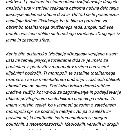
rešitve«: t.j. načrtno in sistematično izključevanje drugače
mislečih tudi v smislu vsakdana oziroma načina delovanja
kasnejše nedemokratične države. Od tod ne le posamezne
nadaljnje fizične likvidacije, ko je bilo to potrebno za
obrambo totalitarnega družbenega reda, ampak tudi vse
ostale nefizične oblike sistemskega izločanja »Drugega« iz
javne in zasebne sfere.
Ker je bilo sistemsko izločanje »Drugega« vgrajeno v sam
ustavni temelj prejšnje totalitarne države, je imelo za
posledico vzpostavitev monopolov režima nad vsemi
ključnimi področji. Ti monopoli, te ostaline totalitarnega
režima, so se na marsikaterem področju v različnih oblikah
ohranili vse do danes. Pod lažno krinko demokratične
ureditve služijo kot vzvodi za zagotavljanje in podaljševanje
oblasti privilegiranim naslednikom prejšnjega režima. To
imam v mislih vselej, ko v javnosti govorim o zatečenem
monopolu npr. na področju medijev. Ali pa o selektivni
pravičnosti, ki institucije instrumentalizira za pregon
političnih, svetovnonazorskih, ideoloških, verskih in drugih