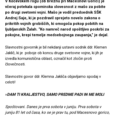
V Kočevskem rogu (ob breznu pri Macesnovi Gorici) je
včeraj potekala spominska slovesnost z mašo za pobite
po drugi svetovni vojni. Mašo je vodil predsednik SŠK
Andrej Saje, ki je pozdravil sprejeto novelo zakona o
prikritih vojnih grobiščih, ki omogoča pokop pobitih na
ljubljanskih Žalah. “Ko namreč narod spoštljivo poskrbi za
pokojne, krepi temelje medsebojnega zaupanja,” je dejal.
Slavnostni govornik je bil nekdanji ustavni sodnik ddr. Klemen
Jaklič, ki je poboje ob koncu druge svetovne vojne, ki jih je
izvedla komunistična oblast, označil kot zločin proti
človečnosti.
Slavnostni govor ddr. Klemna Jakliča objavljamo spodaj v
celoti!
»
DAM TI KRALJESTVO, SAMO PREDME PADI IN ME MOLI
Spoštovani. Danes je prva sobota v juniju. Prva sobota v
juniju 81 let od časa, ko se je prav tu, pod Macesnovo gorico,