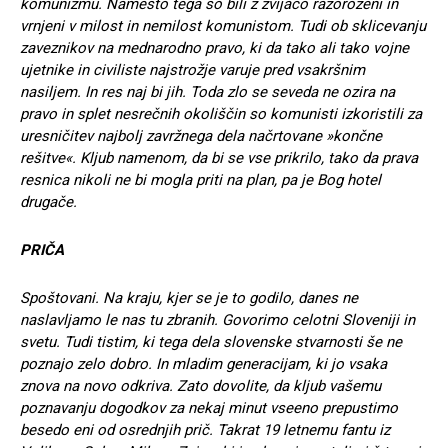
komunizmu. Namesto tega so bili z zvijačo razoroženi in
vrnjeni v milost in nemilost komunistom. Tudi ob sklicevanju
zaveznikov na mednarodno pravo, ki da tako ali tako vojne
ujetnike in civiliste najstrožje varuje pred vsakršnim
nasiljem. In res naj bi jih. Toda zlo se seveda ne ozira na
pravo in splet nesrečnih okoliščin so komunisti izkoristili za
uresničitev najbolj zavržnega dela načrtovane »končne
rešitve«. Kljub namenom, da bi se vse prikrilo, tako da prava
resnica nikoli ne bi mogla priti na plan, pa je Bog hotel
drugače.
PRIČA
Spoštovani. Na kraju, kjer se je to godilo, danes ne
naslavljamo le nas tu zbranih. Govorimo celotni Sloveniji in
svetu. Tudi tistim, ki tega dela slovenske stvarnosti še ne
poznajo zelo dobro. In mladim generacijam, ki jo vsaka
znova na novo odkriva. Zato dovolite, da kljub vašemu
poznavanju dogodkov za nekaj minut vseeno prepustimo
besedo eni od osrednjih prič. Takrat 19 letnemu fantu iz