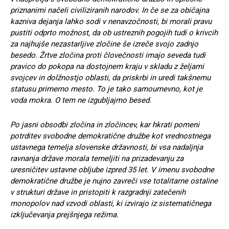
priznanimi načeli civiliziranih narodov. In če se za običajna
kazniva dejanja lahko sodi v nenavzočnosti, bi morali pravu
pustiti odprto možnost, da ob ustreznih pogojih tudi o krivcih
za najhujše nezastarljive zločine še izreče svojo zadnjo
besedo. Žrtve zločina proti človečnosti imajo seveda tudi
pravico do pokopa na dostojnem kraju v skladu z željami
svojcev in dolžnostjo oblasti, da priskrbi in uredi takšnemu
statusu primerno mesto. To je tako samoumevno, kot je
voda mokra. O tem ne izgubljajmo besed.
Po jasni obsodbi zločina in zločincev, kar hkrati pomeni
potrditev svobodne demokratične družbe kot vrednostnega
ustavnega temelja slovenske državnosti, bi vsa nadaljnja
ravnanja države morala temeljiti na prizadevanju za
uresničitev ustavne obljube izpred 35 let. V imenu svobodne
demokratične družbe je nujno zavreči vse totalitarne ostaline
v strukturi države in pristopiti k razgradnji zatečenih
monopolov nad vzvodi oblasti, ki izvirajo iz sistematičnega
izključevanja prejšnjega režima.