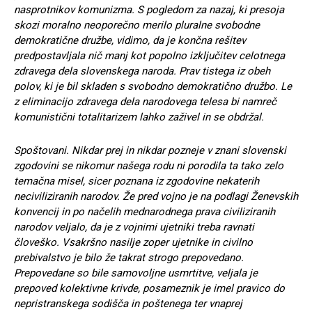
nasprotnikov komunizma. S pogledom za nazaj, ki presoja
skozi moralno neoporečno merilo pluralne svobodne
demokratične družbe, vidimo, da je končna rešitev
predpostavljala nič manj kot popolno izključitev celotnega
zdravega dela slovenskega naroda. Prav tistega iz obeh
polov, ki je bil skladen s svobodno demokratično družbo. Le
z eliminacijo zdravega dela narodovega telesa bi namreč
komunistični totalitarizem lahko zaživel in se obdržal.
Spoštovani. Nikdar prej in nikdar pozneje v znani slovenski
zgodovini se nikomur našega rodu ni porodila ta tako zelo
temačna misel, sicer poznana iz zgodovine nekaterih
neciviliziranih narodov. Že pred vojno je na podlagi Ženevskih
konvencij in po načelih mednarodnega prava civiliziranih
narodov veljalo, da je z vojnimi ujetniki treba ravnati
človeško. Vsakršno nasilje zoper ujetnike in civilno
prebivalstvo je bilo že takrat strogo prepovedano.
Prepovedane so bile samovoljne usmrtitve, veljala je
prepoved kolektivne krivde, posameznik je imel pravico do
nepristranskega sodišča in poštenega ter vnaprej