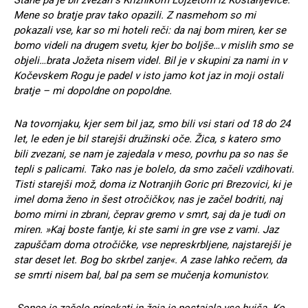
Stane pa je bil zvezan s Križnikom Lojzetom iz Kostanjevice.
Mene so bratje prav tako opazili. Z nasmehom so mi
pokazali vse, kar so mi hoteli reči: da naj bom miren, ker se
bomo videli na drugem svetu, kjer bo boljše…v mislih smo se
objeli…brata Jožeta nisem videl. Bil je v skupini za nami in v
Kočevskem Rogu je padel v isto jamo kot jaz in moji ostali
bratje – mi dopoldne on popoldne.
Na tovornjaku, kjer sem bil jaz, smo bili vsi stari od 18 do 24
let, le eden je bil starejši družinski oče. Žica, s katero smo
bili zvezani, se nam je zajedala v meso, povrhu pa so nas še
tepli s palicami. Tako nas je bolelo, da smo začeli vzdihovati.
Tisti starejši mož, doma iz Notranjih Goric pri Brezovici, ki je
imel doma ženo in šest otročičkov, nas je začel bodriti, naj
bomo mirni in zbrani, čeprav gremo v smrt, saj da je tudi on
miren. »Kaj boste fantje, ki ste sami in gre vse z vami. Jaz
zapuščam doma otročičke, vse nepreskrbljene, najstarejši je
star deset let. Bog bo skrbel zanje«. A zase lahko rečem, da
se smrti nisem bal, bal pa sem se mučenja komunistov.