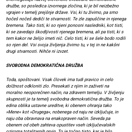
družbe, so posledica izvornega zločina, ki je bil neizbežno
vgrajen v temelj prejšnje države. Vsi, ki tu živimo, pa smo
hočeš nočeš dediči te stvarnosti. Te zle zapuščine in njenega
bremena. Tako tisti, ki so njeni ponosni nasledniki, kot tisti,
ki se zavedajo škodljivosti njenega bremena, ali pa tisti, ki s
tem kakor ne želijo imeti nič. Celo tisti, ki se šele bodo rodili
so njen del. Vsi svoja življenja živimo tu, v tej in ne kakšni
drugi stvarnosti. Nihče ni izvzet.
SVOBODNA DEMOKRATIČNA DRUŽBA
Toda, spoštovani. Vsak človek ima tudi pravico in celo
dolžnost odkloniti zlo. Presekati z njim in zaživeti na
moralno neoporečnen način, na zdravem temelju. V življenju
skupnosti je ta temelj svobodna demokratična družba. To je
edina oblika ustavne ureditve, ki obenem ohranja tako
»Mene« kot »Drugega«, nobenega od naju ne izključuje, in
naju oba obravnava na enakopraven način. Seveda pa
obenem od obeh zahteva opustitev vseh izključevalskih
oziroma totalitarnih prvin. To je točno tisto, kar je bilo