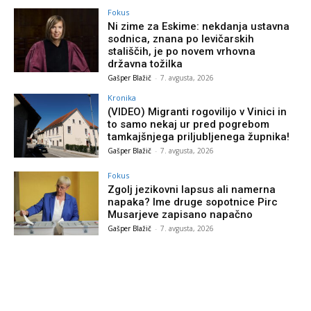
Fokus
Ni zime za Eskime: nekdanja ustavna
sodnica, znana po levičarskih
stališčih, je po novem vrhovna
državna tožilka
Gašper Blažič
-
7. avgusta, 2026
Kronika
(VIDEO) Migranti rogovilijo v Vinici in
to samo nekaj ur pred pogrebom
tamkajšnjega priljubljenega župnika!
Gašper Blažič
-
7. avgusta, 2026
Fokus
Zgolj jezikovni lapsus ali namerna
napaka? Ime druge sopotnice Pirc
Musarjeve zapisano napačno
Gašper Blažič
-
7. avgusta, 2026