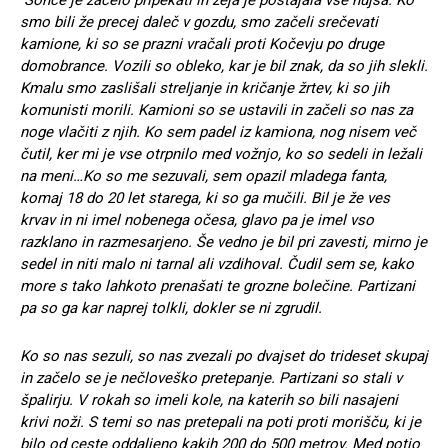
Sonce je začelo pripekati in žeja je postajala vse hujša. Ko
smo bili že precej daleč v gozdu, smo začeli srečevati
kamione, ki so se prazni vračali proti Kočevju po druge
domobrance. Vozili so obleko, kar je bil znak, da so jih slekli.
Kmalu smo zaslišali streljanje in kričanje žrtev, ki so jih
komunisti morili. Kamioni so se ustavili in začeli so nas za
noge vlačiti z njih. Ko sem padel iz kamiona, nog nisem več
čutil, ker mi je vse otrpnilo med vožnjo, ko so sedeli in ležali
na meni…Ko so me sezuvali, sem opazil mladega fanta,
komaj 18 do 20 let starega, ki so ga mučili. Bil je že ves
krvav in ni imel nobenega očesa, glavo pa je imel vso
razklano in razmesarjeno. Še vedno je bil pri zavesti, mirno je
sedel in niti malo ni tarnal ali vzdihoval. Čudil sem se, kako
more s tako lahkoto prenašati te grozne bolečine. Partizani
pa so ga kar naprej tolkli, dokler se ni zgrudil.
Ko so nas sezuli, so nas zvezali po dvajset do trideset skupaj
in začelo se je nečloveško pretepanje. Partizani so stali v
špalirju. V rokah so imeli kole, na katerih so bili nasajeni
krivi noži. S temi so nas pretepali na poti proti morišču, ki je
bilo od ceste oddaljeno kakih 200 do 500 metrov. Med potjo