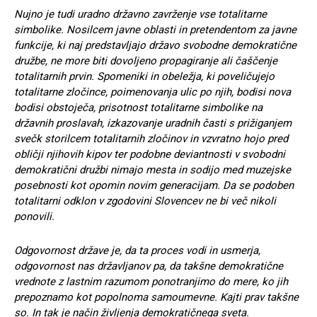
Nujno je tudi uradno državno zavrženje vse totalitarne
simbolike. Nosilcem javne oblasti in pretendentom za javne
funkcije, ki naj predstavljajo državo svobodne demokratične
družbe, ne more biti dovoljeno propagiranje ali čaščenje
totalitarnih prvin. Spomeniki in obeležja, ki poveličujejo
totalitarne zločince, poimenovanja ulic po njih, bodisi nova
bodisi obstoječa, prisotnost totalitarne simbolike na
državnih proslavah, izkazovanje uradnih časti s prižiganjem
svečk storilcem totalitarnih zločinov in vzvratno hojo pred
obličji njihovih kipov ter podobne deviantnosti v svobodni
demokratični družbi nimajo mesta in sodijo med muzejske
posebnosti kot opomin novim generacijam. Da se podoben
totalitarni odklon v zgodovini Slovencev ne bi več nikoli
ponovili.
Odgovornost države je, da ta proces vodi in usmerja,
odgovornost nas državljanov pa, da takšne demokratične
vrednote z lastnim razumom ponotranjimo do mere, ko jih
prepoznamo kot popolnoma samoumevne. Kajti prav takšne
so. In tak je način življenja demokratičnega sveta.