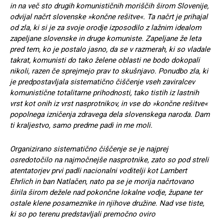
in na več sto drugih komunističnih moriščih širom Slovenije,
odvijal načrt slovenske »končne rešitve«. Ta načrt je prihajal
od zla, ki si je za svoje orodje izposodilo z lažnim idealom
zapeljane slovenske in druge komuniste. Zapeljane že leta
pred tem, ko je postalo jasno, da se v razmerah, ki so vladale
takrat, komunisti do tako želene oblasti ne bodo dokopali
nikoli, razen če sprejmejo prav to skušnjavo. Ponudbo zla, ki
je predpostavljala sistematično čiščenje vseh zaviralcev
komunistične totalitarne prihodnosti, tako tistih iz lastnih
vrst kot onih iz vrst nasprotnikov, in vse do »končne rešitve«
popolnega izničenja zdravega dela slovenskega naroda. Dam
ti kraljestvo, samo predme padi in me moli.
Organizirano sistematično čiščenje se je najprej
osredotočilo na najmočnejše nasprotnike, zato so pod streli
atentatorjev prvi padli nacionalni voditelji kot Lambert
Ehrlich in ban Natlačen, nato pa se je morija načrtovano
širila širom dežele nad pokončne lokalne vodje, župane ter
ostale klene posameznike in njihove družine. Nad vse tiste,
ki so po terenu predstavljali premočno oviro