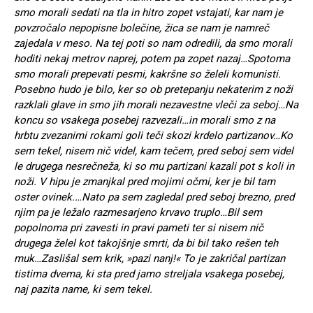
smo morali sedati na tla in hitro zopet vstajati, kar nam je
povzročalo nepopisne bolečine, žica se nam je namreč
zajedala v meso. Na tej poti so nam odredili, da smo morali
hoditi nekaj metrov naprej, potem pa zopet nazaj…Spotoma
smo morali prepevati pesmi, kakršne so želeli komunisti.
Posebno hudo je bilo, ker so ob pretepanju nekaterim z noži
razklali glave in smo jih morali nezavestne vleči za seboj…Na
koncu so vsakega posebej razvezali…in morali smo z na
hrbtu zvezanimi rokami goli teči skozi krdelo partizanov…Ko
sem tekel, nisem nič videl, kam tečem, pred seboj sem videl
le drugega nesrečneža, ki so mu partizani kazali pot s koli in
noži. V hipu je zmanjkal pred mojimi očmi, ker je bil tam
oster ovinek.…Nato pa sem zagledal pred seboj brezno, pred
njim pa je ležalo razmesarjeno krvavo truplo…Bil sem
popolnoma pri zavesti in pravi pameti ter si nisem nič
drugega želel kot takojšnje smrti, da bi bil tako rešen teh
muk…Zaslišal sem krik, »pazi nanj!« To je zakričal partizan
tistima dvema, ki sta pred jamo streljala vsakega posebej,
naj pazita name, ki sem tekel.