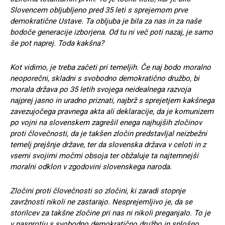
Slovencem obljubljeno pred 35 leti s sprejemom prve
demokratične Ustave. Ta obljuba je bila za nas in za naše
bodoče generacije izborjena. Od tu ni več poti nazaj, je samo
še pot naprej. Toda kakšna?
Kot vidimo, je treba začeti pri temeljih. Če naj bodo moralno
neoporečni, skladni s svobodno demokratično družbo, bi
morala država po 35 letih svojega neidealnega razvoja
najprej jasno in uradno priznati, najbrž s sprejetjem kakšnega
zavezujočega pravnega akta ali deklaracije, da je komunizem
po vojni na slovenskem zagrešil enega najhujših zločinov
proti človečnosti, da je takšen zločin predstavljal neizbežni
temelj prejšnje države, ter da slovenska država v celoti in z
vsemi svojimi močmi obsoja ter obžaluje ta najtemnejši
moralni odklon v zgodovini slovenskega naroda.
Zločini proti človečnosti so zločini, ki zaradi stopnje
zavržnosti nikoli ne zastarajo. Nesprejemljivo je, da se
storilcev za takšne zločine pri nas ni nikoli preganjalo. To je
v nasprotju s svobodno demokratično družbo in splošno