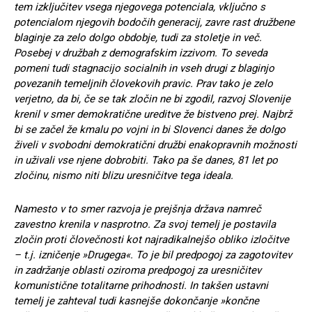
tem izključitev vsega njegovega potenciala, vključno s
potencialom njegovih bodočih generacij, zavre rast družbene
blaginje za zelo dolgo obdobje, tudi za stoletje in več.
Posebej v družbah z demografskim izzivom. To seveda
pomeni tudi stagnacijo socialnih in vseh drugi z blaginjo
povezanih temeljnih človekovih pravic. Prav tako je zelo
verjetno, da bi, če se tak zločin ne bi zgodil, razvoj Slovenije
krenil v smer demokratične ureditve že bistveno prej. Najbrž
bi se začel že kmalu po vojni in bi Slovenci danes že dolgo
živeli v svobodni demokratični družbi enakopravnih možnosti
in uživali vse njene dobrobiti. Tako pa še danes, 81 let po
zločinu, nismo niti blizu uresničitve tega ideala.
Namesto v to smer razvoja je prejšnja država namreč
zavestno krenila v nasprotno. Za svoj temelj je postavila
zločin proti človečnosti kot najradikalnejšo obliko izločitve
– t.j. izničenje »Drugega«. To je bil predpogoj za zagotovitev
in zadržanje oblasti oziroma predpogoj za uresničitev
komunistične totalitarne prihodnosti. In takšen ustavni
temelj je zahteval tudi kasnejše dokončanje »končne