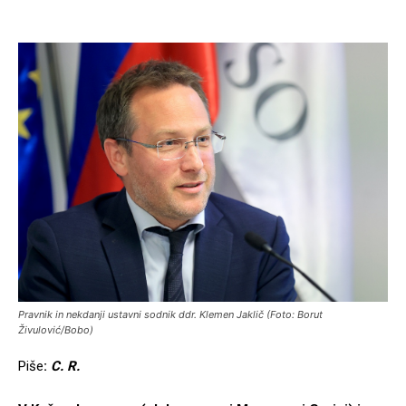
Pravnik in nekdanji ustavni sodnik ddr. Klemen Jaklič (Foto: Borut
Živulović/Bobo)
Piše
:
C. R.