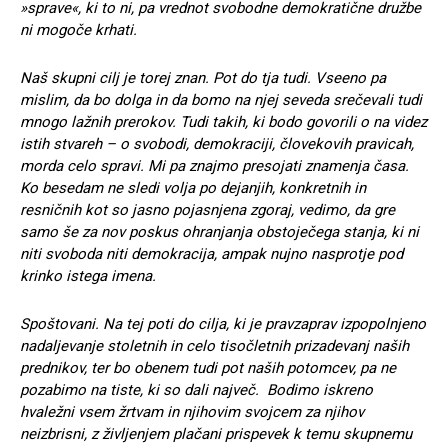
»sprave«, ki to ni, pa vrednot svobodne demokratične družbe
ni mogoče krhati.
Naš skupni cilj je torej znan. Pot do tja tudi. Vseeno pa
mislim, da bo dolga in da bomo na njej seveda srečevali tudi
mnogo lažnih prerokov. Tudi takih, ki bodo govorili o na videz
istih stvareh – o svobodi, demokraciji, človekovih pravicah,
morda celo spravi. Mi pa znajmo presojati znamenja časa.
Ko besedam ne sledi volja po dejanjih, konkretnih in
resničnih kot so jasno pojasnjena zgoraj, vedimo, da gre
samo še za nov poskus ohranjanja obstoječega stanja, ki ni
niti svoboda niti demokracija, ampak nujno nasprotje pod
krinko istega imena.
Spoštovani. Na tej poti do cilja, ki je pravzaprav izpopolnjeno
nadaljevanje stoletnih in celo tisočletnih prizadevanj naših
prednikov, ter bo obenem tudi pot naših potomcev, pa ne
pozabimo na tiste, ki so dali največ. Bodimo iskreno
hvaležni vsem žrtvam in njihovim svojcem za njihov
neizbrisni, z življenjem plačani prispevek k temu skupnemu