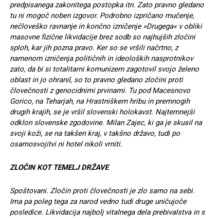
predpisanega zakonitega postopka itn. Zato pravno gledano
tu ni mogoč noben izgovor. Podrobno izpričano mučenje,
nečloveško ravnanje in končno izničenje »Drugega« v obliki
masovne fizične likvidacije brez sodb so najhujših zločini
sploh, kar jih pozna pravo. Ker so se vršili načrtno, z
namenom izničenja političnih in ideoloških nasprotnikov
zato, da bi si totalitarni komunizem zagotovil svojo želeno
oblast in jo ohranil, so to pravno gledano zločini proti
človečnosti z genocidnimi prvinami. Tu pod Macesnovo
Gorico, na Teharjah, na Hrastniškem hribu in premnogih
drugih krajih, se je vršil slovenski holokavst. Najtemnejši
odklon slovenske zgodovine. Milan Zajec, ki ga je skusil na
svoji koži, se na takšen kraj, v takšno državo, tudi po
osamosvojitvi ni hotel nikoli vrniti.
ZLOČIN KOT TEMELJ DRŽAVE
Spoštovani. Zločin proti človečnosti je zlo samo na sebi.
Ima pa poleg tega za narod vedno tudi druge uničujoče
posledice. Likvidacija najbolj vitalnega dela prebivalstva in s