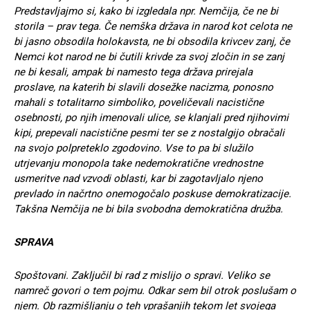
Predstavljajmo si, kako bi izgledala npr. Nemčija, če ne bi
storila – prav tega. Če nemška država in narod kot celota ne
bi jasno obsodila holokavsta, ne bi obsodila krivcev zanj, če
Nemci kot narod ne bi čutili krivde za svoj zločin in se zanj
ne bi kesali, ampak bi namesto tega država prirejala
proslave, na katerih bi slavili dosežke nacizma, ponosno
mahali s totalitarno simboliko, poveličevali nacistične
osebnosti, po njih imenovali ulice, se klanjali pred njihovimi
kipi, prepevali nacistične pesmi ter se z nostalgijo obračali
na svojo polpreteklo zgodovino. Vse to pa bi služilo
utrjevanju monopola take nedemokratične vrednostne
usmeritve nad vzvodi oblasti, kar bi zagotavljalo njeno
prevlado in načrtno onemogočalo poskuse demokratizacije.
Takšna Nemčija ne bi bila svobodna demokratična družba.
SPRAVA
Spoštovani. Zaključil bi rad z mislijo o spravi. Veliko se
namreč govori o tem pojmu. Odkar sem bil otrok poslušam o
njem. Ob razmišljanju o teh vprašanjih tekom let svojega