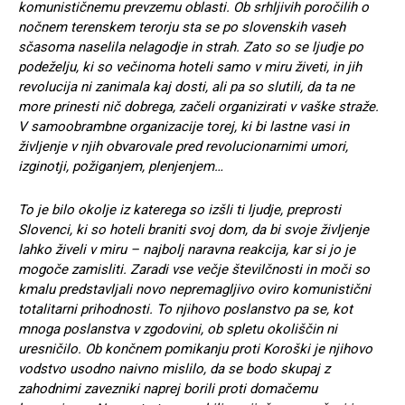
komunističnemu prevzemu oblasti. Ob srhljivih poročilih o
nočnem terenskem terorju sta se po slovenskih vaseh
sčasoma naselila nelagodje in strah. Zato so se ljudje po
podeželju, ki so večinoma hoteli samo v miru živeti, in jih
revolucija ni zanimala kaj dosti, ali pa so slutili, da ta ne
more prinesti nič dobrega, začeli organizirati v vaške straže.
V samoobrambne organizacije torej, ki bi lastne vasi in
življenje v njih obvarovale pred revolucionarnimi umori,
izginotji, požiganjem, plenjenjem…
To je bilo okolje iz katerega so izšli ti ljudje, preprosti
Slovenci, ki so hoteli braniti svoj dom, da bi svoje življenje
lahko živeli v miru – najbolj naravna reakcija, kar si jo je
mogoče zamisliti. Zaradi vse večje številčnosti in moči so
kmalu predstavljali novo nepremagljivo oviro komunistični
totalitarni prihodnosti. To njihovo poslanstvo pa se, kot
mnoga poslanstva v zgodovini, ob spletu okoliščin ni
uresničilo. Ob končnem pomikanju proti Koroški je njihovo
vodstvo usodno naivno mislilo, da se bodo skupaj z
zahodnimi zavezniki naprej borili proti domačemu