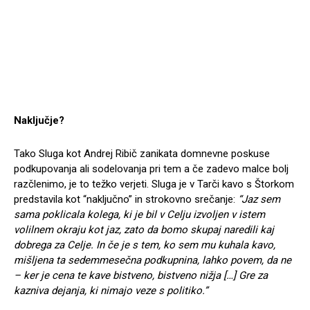
Naključje?
Tako Sluga kot Andrej Ribič zanikata domnevne poskuse
podkupovanja ali sodelovanja pri tem a če zadevo malce bolj
razčlenimo, je to težko verjeti. Sluga je v Tarči kavo s Štorkom
predstavila kot “naključno” in strokovno srečanje:
“Jaz sem
sama poklicala kolega, ki je bil v Celju izvoljen v istem
volilnem okraju kot jaz, zato da bomo skupaj naredili kaj
dobrega za Celje. In če je s tem, ko sem mu kuhala kavo,
mišljena ta sedemmesečna podkupnina, lahko povem, da ne
– ker je cena te kave bistveno, bistveno nižja […] Gre za
kazniva dejanja, ki nimajo veze s politiko.”