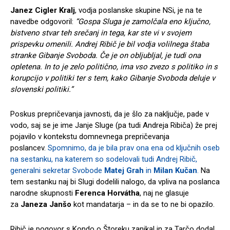
Janez Cigler Kralj
, vodja poslanske skupine NSi, je na te
navedbe odgovoril:
“Gospa Sluga je zamolčala eno ključno,
bistveno stvar teh srečanj in tega, kar ste vi v svojem
prispevku omenili. Andrej Ribič je bil vodja volilnega štaba
stranke Gibanje Svoboda. Če je on obljubljal, je tudi ona
opletena. In to je zelo politično, ima vso zvezo s politiko in s
korupcijo v politiki ter s tem, kako Gibanje Svoboda deluje v
slovenski politiki.”
Poskus prepričevanja javnosti, da je šlo za naključje, pade v
vodo, saj se je ime Janje Sluge (pa tudi Andreja Ribiča) že prej
pojavilo v kontekstu domnevnega prepričevanja
poslancev.
Spomnimo, da je bila prav ona ena od ključnih oseb
na sestanku, na katerem so sodelovali tudi Andrej Ribič,
generalni sekretar Svobode
Matej Grah
in
Milan Kučan
.
Na
tem sestanku naj bi Slugi dodelili nalogo, da vpliva na poslanca
narodne skupnosti
Ferenca Horvátha
, naj ne glasuje
za
Janeza Janšo
kot mandatarja – in da se to ne bi opazilo.
Ribič je pogovor s Kondo o Štoreku zanikal in za Tarčo dodal,