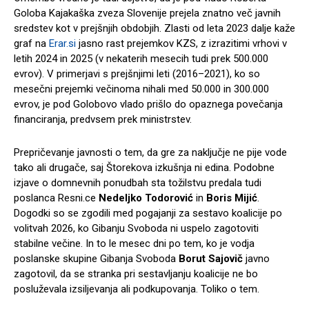
Goloba Kajakaška zveza Slovenije prejela znatno več javnih
sredstev kot v prejšnjih obdobjih. Zlasti od leta 2023 dalje kaže
graf na
Erar.si
jasno rast prejemkov KZS, z izrazitimi vrhovi v
letih 2024 in 2025 (v nekaterih mesecih tudi prek 500.000
evrov). V primerjavi s prejšnjimi leti (2016–2021), ko so
mesečni prejemki večinoma nihali med 50.000 in 300.000
evrov, je pod Golobovo vlado prišlo do opaznega povečanja
financiranja, predvsem prek ministrstev.
Prepričevanje javnosti o tem, da gre za naključje ne pije vode
tako ali drugače, saj Štorekova izkušnja ni edina. Podobne
izjave o domnevnih ponudbah sta tožilstvu predala tudi
poslanca Resni.ce
Nedeljko Todorović
in
Boris Mijić
.
Dogodki so se zgodili med pogajanji za sestavo koalicije po
volitvah 2026, ko Gibanju Svoboda ni uspelo zagotoviti
stabilne večine. In to le mesec dni po tem, ko je vodja
poslanske skupine Gibanja Svoboda
Borut Sajovič
javno
zagotovil, da se stranka pri sestavljanju koalicije ne bo
posluževala izsiljevanja ali podkupovanja. Toliko o tem.