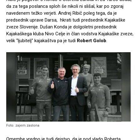
da za tega poslanca sploh še nikoli ni slišal, kar po zgoraj
navedenem težko verjeti. Andrej Ribič poleg tega, da je
predsednik uprave Darsa, hkrati tudi predsednik Kajakaške
zveze Slovenije. Dušan Konda je dolgoletni predsednik
Kajakaškega kluba Nivo Celje in član vodstva Kajakaške zveze,
velik “ljubitelj” kajakaštva pa je tudi
Robert Golob
.
Foto: zajem zaslona
Omembe vredno je tudi dejstvo, da je pod vlado Roberta