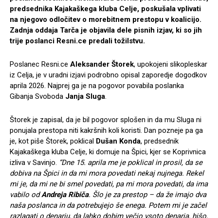
predsednika Kajakaškega kluba Celje, poskušala vplivati
na njegovo odločitev o morebitnem prestopu v koalicijo.
Zadnja oddaja Tarča je objavila dele pisnih izjav, ki so jih
trije poslanci Resni.ce predali tožilstvu.
Poslanec Resni.ce
Aleksander Štorek
, upokojeni slikopleskar
iz Celja, je v uradni izjavi podrobno opisal zaporedje dogodkov
aprila 2026. Najprej ga je na pogovor povabila poslanka
Gibanja Svoboda
Janja Sluga
.
Štorek je zapisal, da je bil pogovor splošen in da mu Sluga ni
ponujala prestopa niti kakršnih koli koristi. Dan pozneje pa ga
je, kot piše Štorek, poklical
Dušan Konda
, predsednik
Kajakaškega kluba Celje, ki domuje na Špici, kjer se Koprivnica
izliva v Savinjo.
“Dne 15. aprila me je poklical in prosil, da se
dobiva na Špici in da mi mora povedati nekaj nujnega. Rekel
mi je, da mi ne bi smel povedati, pa mi mora povedati, da ima
vabilo od
Andreja Ribiča
. Šlo je za prestop – da že imajo dva
naša poslanca in da potrebujejo še enega. Potem mi je začel
razlagati o denarju, da lahko dobim večjo vsoto denarja, hišo,