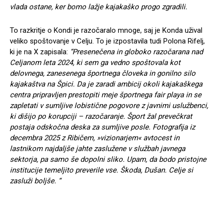
vlada ostane, ker bomo lažje kajakaško progo zgradili.
To razkritje o Kondi je razočaralo mnoge, saj je Konda užival
veliko spoštovanje v Celju. To je izpostavila tudi Polona Rifelj,
ki je na X zapisala:
“Presenečena in globoko razočarana nad
Celjanom leta 2024, ki sem ga vedno spoštovala kot
delovnega, zanesenega športnega človeka in gonilno silo
kajakaštva na Špici. Da je zaradi ambicij okoli kajakaškega
centra pripravljen prestopiti meje športnega fair playa in se
zapletati v sumljive lobistične pogovore z javnimi uslužbenci,
ki dišijo po korupciji – razočaranje. Šport žal prevečkrat
postaja odskočna deska za sumljive posle. Fotografija iz
decembra 2025 z Ribičem, »vizionarjem« avtocest in
lastnikom najdaljše jahte zaslužene v službah javnega
sektorja, pa samo še dopolni sliko. Upam, da bodo pristojne
institucije temeljito preverile vse. Škoda, Dušan. Celje si
zasluži boljše. “