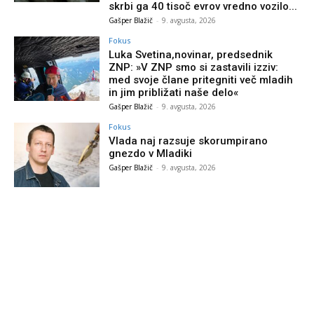
skrbi ga 40 tisoč evrov vredno vozilo...
Gašper Blažič
-
9. avgusta, 2026
Fokus
Luka Svetina,novinar, predsednik
ZNP: »V ZNP smo si zastavili izziv:
med svoje člane pritegniti več mladih
in jim približati naše delo«
Gašper Blažič
-
9. avgusta, 2026
Fokus
Vlada naj razsuje skorumpirano
gnezdo v Mladiki
Gašper Blažič
-
9. avgusta, 2026