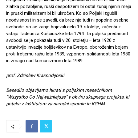
zlahka pozabljene, ruski despotizem bi ostal zunaj njenih meja
in pruski militarizem bi bil ukročen. Ko so Poljaki izgubili
neodvisnost in se zavedli, da brez nje tudi ni popolne osebne
svobode, so se zanjo bojevali celo 19. stoletje, začenši z
vstajo Tadeusza Kościuszke leta 1794. Ta poljska predanost
svobodi se je pokazala tudi v 20. stoletju – leta 1920 z
ustavitvijo invazije boljševikov na Evropo, oboroženim bojem
proti tretjemu rajhu leta 1939, vzponom solidarnosti leta 1980
in zmago nad komunizmom leta 1989.
prof. Zdzisław Krasnodębski
Besedilo objavljamo hkrati s poljskim mesečnikom
“Wszystko Co Najważniejsze” v okviru skupnega projekta, ki
poteka z Inštitutom za narodni spomin in KGHM