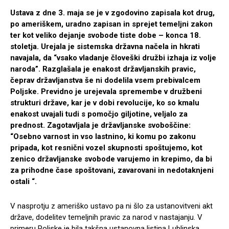
Ustava z dne 3. maja se je v zgodovino zapisala kot drug,
po ameriškem, uradno zapisan in sprejet temeljni zakon
ter kot veliko dejanje svobode tiste dobe – konca 18.
stoletja. Urejala je sistemska državna načela in hkrati
navajala, da “vsako vladanje človeški družbi izhaja iz volje
naroda”. Razglašala je enakost državljanskih pravic,
čeprav državljanstva še ni dodelila vsem prebivalcem
Poljske. Previdno je urejevala spremembe v družbeni
strukturi države, kar je v dobi revolucije, ko so kmalu
enakost uvajali tudi s pomočjo giljotine, veljalo za
prednost. Zagotavljala je državljanske svoboščine:
“Osebno varnost in vso lastnino, ki komu po zakonu
pripada, kot resnični vozel skupnosti spoštujemo, kot
zenico državljanske svobode varujemo in krepimo, da bi
za prihodne čase spoštovani, zavarovani in nedotaknjeni
ostali “.
V nasprotju z ameriško ustavo pa ni šlo za ustanovitveni akt
države, dodelitev temeljnih pravic za narod v nastajanju. V
primeru Poljske je bila takšna ustanovna listina Lublinska