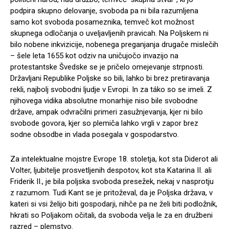
podpira skupno delovanje, svoboda pa ni bila razumljena
samo kot svoboda posameznika, temveč kot možnost
skupnega odločanja o uveljavljenih pravicah. Na Poljskem ni
bilo nobene inkvizicije, nobenega preganjanja drugače mislečih
– šele leta 1655 kot odziv na uničujočo invazijo na
protestantske Švedske se je pričelo omejevanje strpnosti.
Državljani Republike Poljske so bili, lahko bi brez pretiravanja
rekli, najbolj svobodni ljudje v Evropi. In za táko so se imeli. Z
njihovega vidika absolutne monarhije niso bile svobodne
države, ampak odvračilni primeri zasužnjevanja, kjer ni bilo
svobode govora, kjer so plemiča lahko vrgli v zapor brez
sodne obsodbe in vlada posegala v gospodarstvo.
Za intelektualne mojstre Evrope 18. stoletja, kot sta Diderot ali
Volter, ljubitelje prosvetljenih despotov, kot sta Katarina II. ali
Friderik II., je bila poljska svoboda presežek, nekaj v nasprotju
z razumom. Tudi Kant se je pritoževal, da je Poljska država, v
kateri si vsi želijo biti gospodarji, nihče pa ne želi biti podložnik,
hkrati so Poljakom očitali, da svoboda velja le za en družbeni
razred – plemstvo.