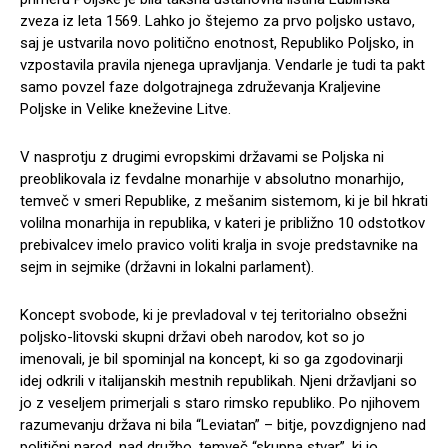
zveza iz leta 1569. Lahko jo štejemo za prvo poljsko ustavo,
saj je ustvarila novo politično enotnost, Republiko Poljsko, in
vzpostavila pravila njenega upravljanja. Vendarle je tudi ta pakt
samo povzel faze dolgotrajnega združevanja Kraljevine
Poljske in Velike kneževine Litve.
V nasprotju z drugimi evropskimi državami se Poljska ni
preoblikovala iz fevdalne monarhije v absolutno monarhijo,
temveč v smeri Republike, z mešanim sistemom, ki je bil hkrati
volilna monarhija in republika, v kateri je približno 10 odstotkov
prebivalcev imelo pravico voliti kralja in svoje predstavnike na
sejm in sejmike (državni in lokalni parlament).
Koncept svobode, ki je prevladoval v tej teritorialno obsežni
poljsko-litovski skupni državi obeh narodov, kot so jo
imenovali, je bil spominjal na koncept, ki so ga zgodovinarji
idej odkrili v italijanskih mestnih republikah. Njeni državljani so
jo z veseljem primerjali s staro rimsko republiko. Po njihovem
razumevanju država ni bila “Leviatan” – bitje, povzdignjeno nad
politični narod, nad družbo, temveč “skupna stvar”, ki jo