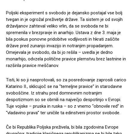
Poljski eksperiment s svobodo je dejansko postajal vse bolj
tvegan in je ogrožal preživetje države. Ta sistem je od svojih
državljanov zahteval veliko vrlin, da se svoboda ne bi
spremenila v brezpravje in anarhijo. Ustava z dne 3. maja je
bila poskus ponovne pridobitve vodljivosti in hkrati zaščite
države pred zunanjo invazijo in notranjim propadanjem.
Omejevala je svobodo, da bi jo rešila – uvedla je dedno
monarhijo, odvzela politične pravice plemstvu brez lastnine in
razširila pravice meščanov.
Tisti, ki so ji nasprotovali, so za posredovanje zaprosili carico
Katarino II., sklicujoč se na “temeljne pravice” in starodavne
svoboščine. Iz strahu pred domnevnim notranjim
despotizmom so se obrnili na največjo despotinjo v Evropi.
Tuje vojske – pruska in ruska – so z vnemo “obnovile red” in
“vladavino prava” ter uničile ta edinstveni prostor svobode.
Če bi Republika Poljska preživela, bi bila zgodovina Evrope
drugačna: tradicije klasičnega republikanizma ne bi bile tako