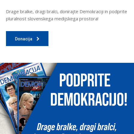
Drage bralke, dragi bralci, donirajte Demokraciji in podprite
pluralnost slovenskega medijskega prostora!
Donacija