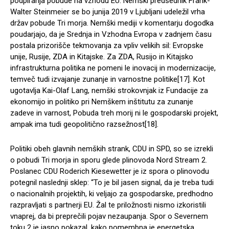
podpiranja pobude na vzhodu EU. Nemški predsednik Frank-
Walter Steinmeier se bo junija 2019 v Ljubljani udeležil vrha
držav pobude Tri morja. Nemški mediji v komentarju dogodka
poudarjajo, da je Srednja in Vzhodna Evropa v zadnjem času
postala prizorišče tekmovanja za vpliv velikih sil: Evropske
unije, Rusije, ZDA in Kitajske. Za ZDA, Rusijo in Kitajsko
infrastrukturna politika ne pomeni le inovacij in modernizacije,
temveč tudi izvajanje zunanje in varnostne politike[17]. Kot
ugotavlja Kai-Olaf Lang, nemški strokovnjak iz Fundacije za
ekonomijo in politiko pri Nemškem inštitutu za zunanje
zadeve in varnost, Pobuda treh morij ni le gospodarski projekt,
ampak ima tudi geopolitično razsežnost[18].
Politiki obeh glavnih nemških strank, CDU in SPD, so se izrekli
o pobudi Tri morja in sporu glede plinovoda Nord Stream 2.
Poslanec CDU Roderich Kiesewetter je iz spora o plinovodu
potegnil naslednji sklep: “To je bil jasen signal, da je treba tudi
o nacionalnih projektih, ki veljajo za gospodarske, predhodno
razpravljati s partnerji EU. Žal te priložnosti nismo izkoristili
vnaprej, da bi preprečili pojav nezaupanja. Spor o Severnem
toku 2 je jasno pokazal, kako pomembna je energetska