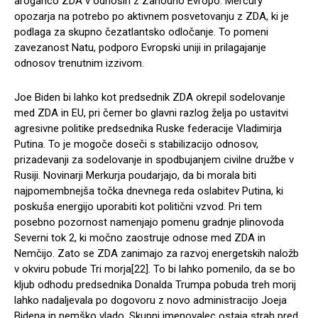
aroganco ZDA v odnosih z Zahodno Evropo. Mercury
opozarja na potrebo po aktivnem posvetovanju z ZDA, ki je
podlaga za skupno čezatlantsko odločanje. To pomeni
zavezanost Natu, podporo Evropski uniji in prilagajanje
odnosov trenutnim izzivom.
Joe Biden bi lahko kot predsednik ZDA okrepil sodelovanje
med ZDA in EU, pri čemer bo glavni razlog želja po ustavitvi
agresivne politike predsednika Ruske federacije Vladimirja
Putina. To je mogoče doseči s stabilizacijo odnosov,
prizadevanji za sodelovanje in spodbujanjem civilne družbe v
Rusiji. Novinarji Merkurja poudarjajo, da bi morala biti
najpomembnejša točka dnevnega reda oslabitev Putina, ki
poskuša energijo uporabiti kot politični vzvod. Pri tem
posebno pozornost namenjajo pomenu gradnje plinovoda
Severni tok 2, ki močno zaostruje odnose med ZDA in
Nemčijo. Zato se ZDA zanimajo za razvoj energetskih naložb
v okviru pobude Tri morja[22]. To bi lahko pomenilo, da se bo
kljub odhodu predsednika Donalda Trumpa pobuda treh morij
lahko nadaljevala po dogovoru z novo administracijo Joeja
Bidena in nemško vlado. Skupni imenovalec ostaja strah pred