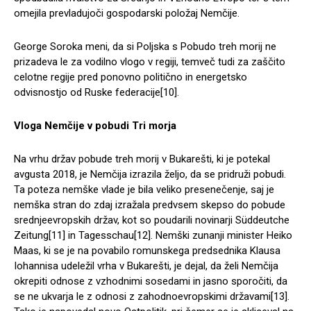
omejila prevladujoči gospodarski položaj Nemčije.
George Soroka meni, da si Poljska s Pobudo treh morij ne
prizadeva le za vodilno vlogo v regiji, temveč tudi za zaščito
celotne regije pred ponovno politično in energetsko
odvisnostjo od Ruske federacije[10].
Vloga Nemčije v pobudi Tri morja
Na vrhu držav pobude treh morij v Bukarešti, ki je potekal
avgusta 2018, je Nemčija izrazila željo, da se pridruži pobudi.
Ta poteza nemške vlade je bila veliko presenečenje, saj je
nemška stran do zdaj izražala predvsem skepso do pobude
srednjeevropskih držav, kot so poudarili novinarji Süddeutche
Zeitung[11] in Tagesschau[12]. Nemški zunanji minister Heiko
Maas, ki se je na povabilo romunskega predsednika Klausa
Iohannisa udeležil vrha v Bukarešti, je dejal, da želi Nemčija
okrepiti odnose z vzhodnimi sosedami in jasno sporočiti, da
se ne ukvarja le z odnosi z zahodnoevropskimi državami[13].