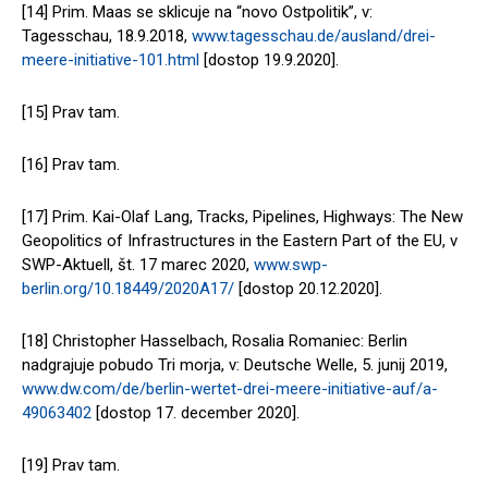
[14] Prim. Maas se sklicuje na “novo Ostpolitik”, v:
Tagesschau, 18.9.2018,
www.tagesschau.de/ausland/drei-
meere-initiative-101.html
[dostop 19.9.2020].
[15] Prav tam.
[16] Prav tam.
[17] Prim. Kai-Olaf Lang, Tracks, Pipelines, Highways: The New
Geopolitics of Infrastructures in the Eastern Part of the EU, v
SWP-Aktuell, št. 17 marec 2020,
www.swp-
berlin.org/10.18449/2020A17/
[dostop 20.12.2020].
[18] Christopher Hasselbach, Rosalia Romaniec: Berlin
nadgrajuje pobudo Tri morja, v: Deutsche Welle, 5. junij 2019,
www.dw.com/de/berlin-wertet-drei-meere-initiative-auf/a-
49063402
[dostop 17. december 2020].
[19] Prav tam.