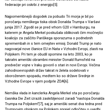
federacije pri oskrbi z energijo[5].
Najpomembnejši dogodek za pobudo Tri morja je bil po
poročanju nemškega tiska obisk Donalda Trumpa v Varšavi
junija 2017. Zgodil se je pred vrhom G20 v Hamburgu, na
katerem je Angela Merkel poskušala oblikovati čim močnejšo
koalicijo za zaščito Pariškega sporazuma o podnebnih
spremembah in s tem omejitev emisij. Donald Trump je nato
nagovarjal nove članice EU in Nata v Vzhodni Evropi, zlasti na
Poljskem. Pri tem je obudil spomine na leto 2003, ko je
takratni ameriški obrambni minister Donald Rumsfeld na
predvečer vojne v Iraku govoril o stari in novi Evropi. Večina
zahodnoevropskih držav takrat ni želela sodelovati v
oboroženem spopadu, medtem ko so države Srednje in
Vzhodne Evrope v njem podprle ZDA[6].
Nemška vlada in kanclerka Angela Merkel sta po poročanju
časnika Die Zeit izrazili zaskrbljenost zaradi “nastopa Donalda
Trumpa na Poljskem”[7], saj je ameriški senat dva tedna pred
Trumpovim obiskom na Poljskem sprejel odločitev o uvedbi