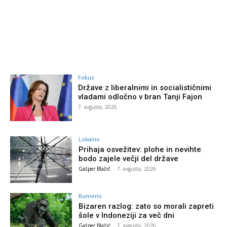
Fokus
Države z liberalnimi in socialističnimi
vladami odločno v bran Tanji Fajon
7. avgusta, 2026
Lokalno
Prihaja osvežitev: plohe in nevihte
bodo zajele večji del države
Gašper Blažič
-
7. avgusta, 2026
Rumeno
Bizaren razlog: zato so morali zapreti
šole v Indoneziji za več dni
Gašper Blažič
-
7. avgusta, 2026