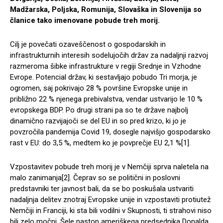
Madžarska, Poljska, Romunija, Slovaška in Slovenija so
članice tako imenovane pobude treh morij.
Cilj je povečati ozaveščenost o gospodarskih in
infrastrukturnih interesih sodelujočih držav za nadaljnji razvoj
razmeroma šibke infrastrukture v regiji Srednje in Vzhodne
Evrope. Potencial držav, ki sestavljajo pobudo Tri morja, je
ogromen, saj pokrivajo 28 % površine Evropske unije in
približno 22 % njenega prebivalstva, vendar ustvarijo le 10 %
evropskega BDP. Po drugi strani pa so te države najbolj
dinamično razvijajoči se del EU in so pred krizo, ki jo je
povzročila pandemija Covid 19, dosegle najvišjo gospodarsko
rast v EU: do 3,5 %, medtem ko je povprečje EU 2,1 %[1].
Vzpostavitev pobude treh morij je v Nemčiji sprva naletela na
malo zanimanja[2]. Čeprav so se politični in poslovni
predstavniki ter javnost bali, da se bo poskušala ustvariti
nadaljnja delitev znotraj Evropske unije in vzpostaviti protiutež
Nemčiji in Franciji, ki sta bili vodilni v Skupnosti, ti strahovi niso
bili zelo močni. Šele nastop ameriškega predsednika Donalda