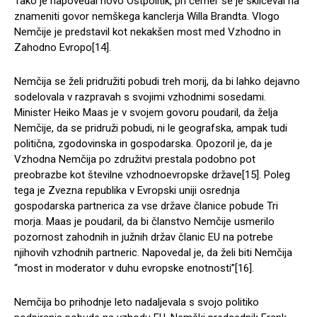
Tako je napovedal novo Ostpolitik, pri čemer se je skliceval na
znameniti govor nemškega kanclerja Willa Brandta. Vlogo
Nemčije je predstavil kot nekakšen most med Vzhodno in
Zahodno Evropo[14].
Nemčija se želi pridružiti pobudi treh morij, da bi lahko dejavno
sodelovala v razpravah s svojimi vzhodnimi sosedami.
Minister Heiko Maas je v svojem govoru poudaril, da želja
Nemčije, da se pridruži pobudi, ni le geografska, ampak tudi
politična, zgodovinska in gospodarska. Opozoril je, da je
Vzhodna Nemčija po združitvi prestala podobno pot
preobrazbe kot številne vzhodnoevropske države[15]. Poleg
tega je Zvezna republika v Evropski uniji osrednja
gospodarska partnerica za vse države članice pobude Tri
morja. Maas je poudaril, da bi članstvo Nemčije usmerilo
pozornost zahodnih in južnih držav članic EU na potrebe
njihovih vzhodnih partneric. Napovedal je, da želi biti Nemčija
“most in moderator v duhu evropske enotnosti”[16].
Nemčija bo prihodnje leto nadaljevala s svojo politiko