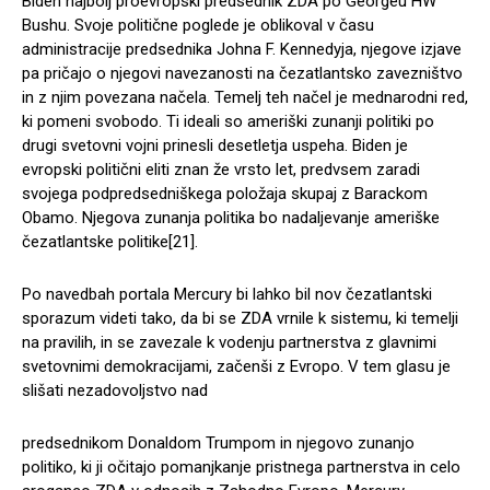
Biden najbolj proevropski predsednik ZDA po Georgeu HW
Bushu. Svoje politične poglede je oblikoval v času
administracije predsednika Johna F. Kennedyja, njegove izjave
pa pričajo o njegovi navezanosti na čezatlantsko zavezništvo
in z njim povezana načela. Temelj teh načel je mednarodni red,
ki pomeni svobodo. Ti ideali so ameriški zunanji politiki po
drugi svetovni vojni prinesli desetletja uspeha. Biden je
evropski politični eliti znan že vrsto let, predvsem zaradi
svojega podpredsedniškega položaja skupaj z Barackom
Obamo. Njegova zunanja politika bo nadaljevanje ameriške
čezatlantske politike[21].
Po navedbah portala Mercury bi lahko bil nov čezatlantski
sporazum videti tako, da bi se ZDA vrnile k sistemu, ki temelji
na pravilih, in se zavezale k vodenju partnerstva z glavnimi
svetovnimi demokracijami, začenši z Evropo. V tem glasu je
slišati nezadovoljstvo nad
predsednikom Donaldom Trumpom in njegovo zunanjo
politiko, ki ji očitajo pomanjkanje pristnega partnerstva in celo