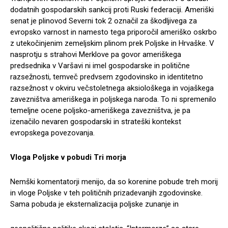
dodatnih gospodarskih sankcij proti Ruski federaciji. Ameriški
senat je plinovod Severni tok 2 označil za škodljivega za
evropsko varnost in namesto tega priporočil ameriško oskrbo
z utekočinjenim zemeljskim plinom prek Poljske in Hrvaške. V
nasprotju s strahovi Merklove pa govor ameriškega
predsednika v Varšavi ni imel gospodarske in politične
razsežnosti, temveč predvsem zgodovinsko in identitetno
razsežnost v okviru večstoletnega aksiološkega in vojaškega
zavezništva ameriškega in poljskega naroda. To ni spremenilo
temeljne ocene poljsko-ameriškega zavezništva, je pa
izenačilo nevaren gospodarski in strateški kontekst
evropskega povezovanja.
Vloga Poljske v pobudi Tri morja
Nemški komentatorji menijo, da so korenine pobude treh morij
in vloge Poljske v teh političnih prizadevanjih zgodovinske.
Sama pobuda je eksternalizacija poljske zunanje in