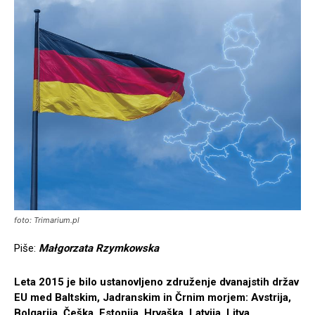
foto: Trimarium.pl
Piše:
Małgorzata Rzymkowska
Leta 2015 je bilo ustanovljeno združenje dvanajstih držav
EU med Baltskim, Jadranskim in Črnim morjem: Avstrija,
Bolgarija, Češka, Estonija, Hrvaška, Latvija, Litva,