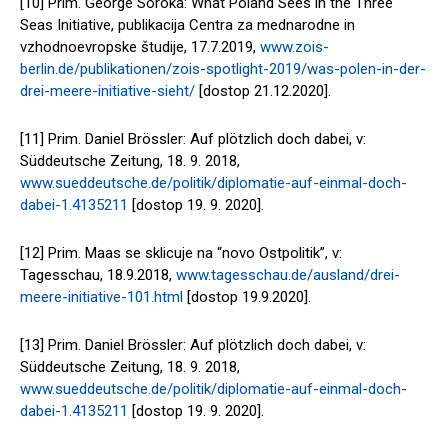
[10] Prim. George Soroka: What Poland Sees in the Three
Seas Initiative, publikacija Centra za mednarodne in
vzhodnoevropske študije, 17.7.2019,
www.zois-
berlin.de/publikationen/zois-spotlight-2019/was-polen-in-der-
drei-meere-initiative-sieht/
[dostop 21.12.2020].
[11] Prim. Daniel Brössler: Auf plötzlich doch dabei, v:
Süddeutsche Zeitung, 18. 9. 2018,
www.sueddeutsche.de/politik/diplomatie-auf-einmal-doch-
dabei-1.4135211
[dostop 19. 9. 2020].
[12] Prim. Maas se sklicuje na “novo Ostpolitik”, v:
Tagesschau, 18.9.2018,
www.tagesschau.de/ausland/drei-
meere-initiative-101.html
[dostop 19.9.2020].
[13] Prim. Daniel Brössler: Auf plötzlich doch dabei, v:
Süddeutsche Zeitung, 18. 9. 2018,
www.sueddeutsche.de/politik/diplomatie-auf-einmal-doch-
dabei-1.4135211
[dostop 19. 9. 2020].