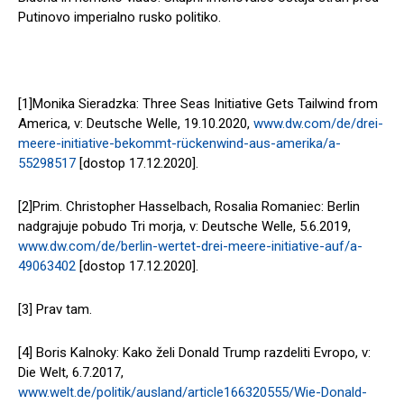
Putinovo imperialno rusko politiko.
[1]Monika Sieradzka: Three Seas Initiative Gets Tailwind from
America, v: Deutsche Welle, 19.10.2020,
www.dw.com/de/drei-
meere-initiative-bekommt-rückenwind-aus-amerika/a-
55298517
[dostop 17.12.2020].
[2]Prim. Christopher Hasselbach, Rosalia Romaniec: Berlin
nadgrajuje pobudo Tri morja, v: Deutsche Welle, 5.6.2019,
www.dw.com/de/berlin-wertet-drei-meere-initiative-auf/a-
49063402
[dostop 17.12.2020].
[3] Prav tam.
[4] Boris Kalnoky: Kako želi Donald Trump razdeliti Evropo, v:
Die Welt, 6.7.2017,
www.welt.de/politik/ausland/article166320555/Wie-Donald-