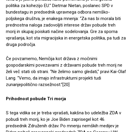
politika za kohezijo EU.” Dietmar Nietan, poslanec SPD v
bundestagu in predsednik upravnega odbora nemško-
poljskega društva, je enakega mnenja: “Za nas bi morala biti
prednostna naloga zadovoljiti interese držav pobude treh
morij in skupaj poiskati načine sodelovanja. Gre za sporna
vprašanja, kot sta migracijska in energetska politika, pa tudi za
druga področja.
Če povzamemo, Nemčija kot država z močnimi
gospodarskimi povezavami z državami pobude treh morij ne
želi več stati ob strani. “Ne želimo samo gledati,” pravi Kai-Olaf
Lang. “Vemo, da imajo infrastrukturni projekti tudi
zunanjepolitično razsežnost.”[20]
Prihodnost pobude Tri morja
S tega vidika se je treba vprašati, kakšna bo udeležba ZDA v
pobudi treh morij, ko je Joe Biden zaprisegel kot 46.
predsednik Združenih držav. Po mnenju nemških medijev je