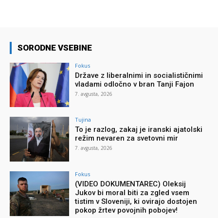
SORODNE VSEBINE
Fokus
Države z liberalnimi in socialističnimi
vladami odločno v bran Tanji Fajon
7. avgusta, 2026
Tujina
To je razlog, zakaj je iranski ajatolski
režim nevaren za svetovni mir
7. avgusta, 2026
Fokus
(VIDEO DOKUMENTAREC) Oleksij
Jukov bi moral biti za zgled vsem
tistim v Sloveniji, ki ovirajo dostojen
pokop žrtev povojnih pobojev!