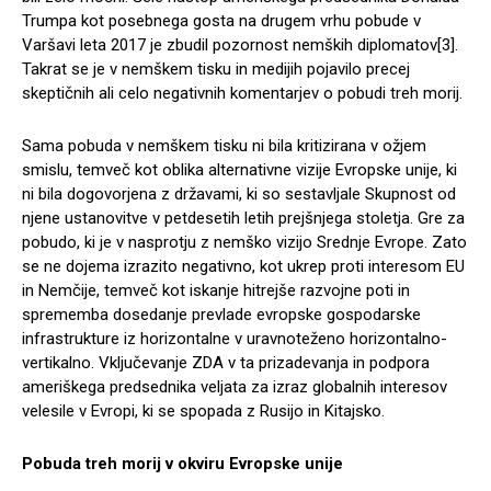
Trumpa kot posebnega gosta na drugem vrhu pobude v
Varšavi leta 2017 je zbudil pozornost nemških diplomatov[3].
Takrat se je v nemškem tisku in medijih pojavilo precej
skeptičnih ali celo negativnih komentarjev o pobudi treh morij.
Sama pobuda v nemškem tisku ni bila kritizirana v ožjem
smislu, temveč kot oblika alternativne vizije Evropske unije, ki
ni bila dogovorjena z državami, ki so sestavljale Skupnost od
njene ustanovitve v petdesetih letih prejšnjega stoletja. Gre za
pobudo, ki je v nasprotju z nemško vizijo Srednje Evrope. Zato
se ne dojema izrazito negativno, kot ukrep proti interesom EU
in Nemčije, temveč kot iskanje hitrejše razvojne poti in
sprememba dosedanje prevlade evropske gospodarske
infrastrukture iz horizontalne v uravnoteženo horizontalno-
vertikalno. Vključevanje ZDA v ta prizadevanja in podpora
ameriškega predsednika veljata za izraz globalnih interesov
velesile v Evropi, ki se spopada z Rusijo in Kitajsko.
Pobuda treh morij v okviru Evropske unije