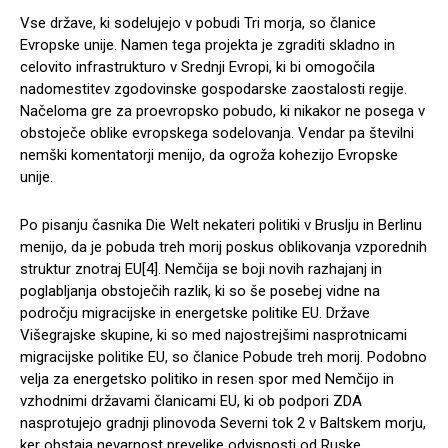
Vse države, ki sodelujejo v pobudi Tri morja, so članice
Evropske unije. Namen tega projekta je zgraditi skladno in
celovito infrastrukturo v Srednji Evropi, ki bi omogočila
nadomestitev zgodovinske gospodarske zaostalosti regije.
Načeloma gre za proevropsko pobudo, ki nikakor ne posega v
obstoječe oblike evropskega sodelovanja. Vendar pa številni
nemški komentatorji menijo, da ogroža kohezijo Evropske
unije.
Po pisanju časnika Die Welt nekateri politiki v Bruslju in Berlinu
menijo, da je pobuda treh morij poskus oblikovanja vzporednih
struktur znotraj EU[4]. Nemčija se boji novih razhajanj in
poglabljanja obstoječih razlik, ki so še posebej vidne na
področju migracijske in energetske politike EU. Države
Višegrajske skupine, ki so med najostrejšimi nasprotnicami
migracijske politike EU, so članice Pobude treh morij. Podobno
velja za energetsko politiko in resen spor med Nemčijo in
vzhodnimi državami članicami EU, ki ob podpori ZDA
nasprotujejo gradnji plinovoda Severni tok 2 v Baltskem morju,
ker obstaja nevarnost prevelike odvisnosti od Ruske