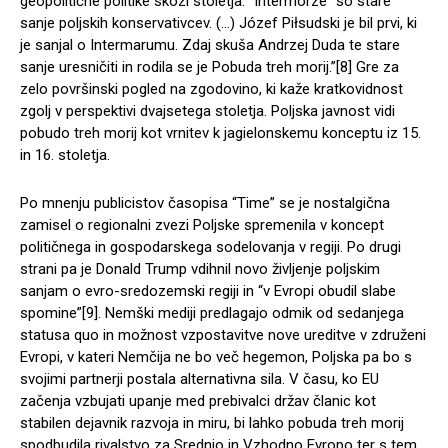
geopolitične politike skozi stoletja. “Intermorze” so stare
sanje poljskih konservativcev. (…) Józef Piłsudski je bil prvi, ki
je sanjal o Intermarumu. Zdaj skuša Andrzej Duda te stare
sanje uresničiti in rodila se je Pobuda treh morij.”[8] Gre za
zelo površinski pogled na zgodovino, ki kaže kratkovidnost
zgolj v perspektivi dvajsetega stoletja. Poljska javnost vidi
pobudo treh morij kot vrnitev k jagielonskemu konceptu iz 15.
in 16. stoletja.
Po mnenju publicistov časopisa “Time” se je nostalgična
zamisel o regionalni zvezi Poljske spremenila v koncept
političnega in gospodarskega sodelovanja v regiji. Po drugi
strani pa je Donald Trump vdihnil novo življenje poljskim
sanjam o evro-sredozemski regiji in “v Evropi obudil slabe
spomine”[9]. Nemški mediji predlagajo odmik od sedanjega
statusa quo in možnost vzpostavitve nove ureditve v združeni
Evropi, v kateri Nemčija ne bo več hegemon, Poljska pa bo s
svojimi partnerji postala alternativna sila. V času, ko EU
začenja vzbujati upanje med prebivalci držav članic kot
stabilen dejavnik razvoja in miru, bi lahko pobuda treh morij
spodbudila rivalstvo za Srednjo in Vzhodno Evropo ter s tem