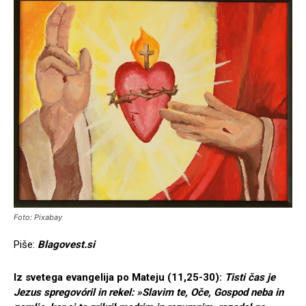
Foto: Pixabay
Piše:
Blagovest.si
Iz svetega evangelija po Mateju (11,25-30):
Tisti čas je
Jezus spregovóril in rekel: »Slavim te, Oče, Gospod neba in