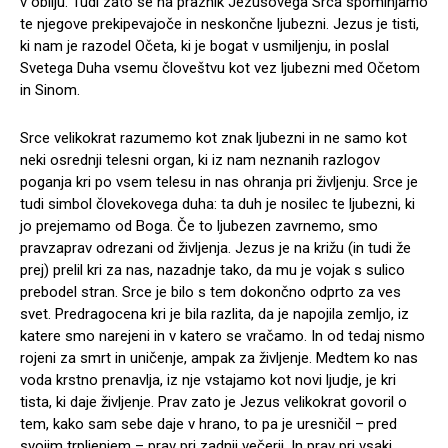
v obilju. Tudi zato se na praznik Jezusovega Srca spominjamo
te njegove prekipevajoče in neskončne ljubezni. Jezus je tisti,
ki nam je razodel Očeta, ki je bogat v usmiljenju, in poslal
Svetega Duha vsemu človeštvu kot vez ljubezni med Očetom
in Sinom.
Srce velikokrat razumemo kot znak ljubezni in ne samo kot
neki osrednji telesni organ, ki iz nam neznanih razlogov
poganja kri po vsem telesu in nas ohranja pri življenju. Srce je
tudi simbol človekovega duha: ta duh je nosilec te ljubezni, ki
jo prejemamo od Boga. Če to ljubezen zavrnemo, smo
pravzaprav odrezani od življenja. Jezus je na križu (in tudi že
prej) prelil kri za nas, nazadnje tako, da mu je vojak s sulico
prebodel stran. Srce je bilo s tem dokončno odprto za ves
svet. Predragocena kri je bila razlita, da je napojila zemljo, iz
katere smo narejeni in v katero se vračamo. In od tedaj nismo
rojeni za smrt in uničenje, ampak za življenje. Medtem ko nas
voda krstno prenavlja, iz nje vstajamo kot novi ljudje, je kri
tista, ki daje življenje. Prav zato je Jezus velikokrat govoril o
tem, kako sam sebe daje v hrano, to pa je uresničil – pred
svojim trpljenjem – prav pri zadnji večerji. In prav pri vsaki