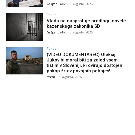
Gašper Blažič
-
6. avgusta, 2026
Fokus
Vlada ne nasprotuje predlogu novele
kazenskega zakonika SD
Gašper Blažič
-
6. avgusta, 2026
Fokus
(VIDEO DOKUMENTAREC) Oleksij
Jukov bi moral biti za zgled vsem
tistim v Sloveniji, ki ovirajo dostojen
pokop žrtev povojnih pobojev!
testni
-
6. avgusta, 2026