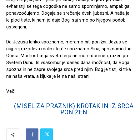
evharistiji se tega dogodka ne samo spominjamo, ampak ga
ponavzočujemo. Dogaja se srečanje dveh ljubezni. A naša je
le plod tiste, ki nam jo daje Bog, saj smo po Njegovi podobi
ustvarjeni.
Da Jezusa lahko spoznamo, moramo biti ponižni. Jezus se
najprej razodeva malim. In če spoznamo Sina, spoznamo tudi
Očeta. Modrost tega sveta tega ne more doumeti, razen po
Svetem Duhu. In vsakomur je danes dana možnost, da Boga
spozna in ne zapre svojega srca pred njim. Bog je tisti, ki trka
na naša vrata, a kljuka je le na naši strani.
Več:
(MISEL ZA PRAZNIK) KROTAK IN IZ SRCA
PONIŽEN