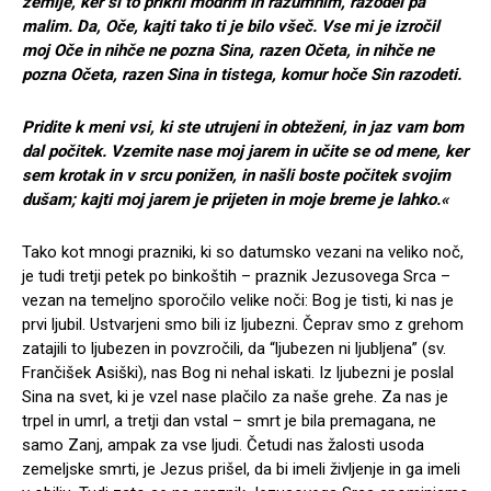
zemlje, ker si to prikril modrim in razumnim, razodel pa
malim. Da, Oče, kajti tako ti je bilo všeč. Vse mi je izročil
moj Oče in nihče ne pozna Sina, razen Očeta, in nihče ne
pozna Očeta, razen Sina in tistega, komur hoče Sin razodeti.
Pridite k meni vsi, ki ste utrujeni in obteženi, in jaz vam bom
dal počitek. Vzemite nase moj jarem in učite se od mene, ker
sem krotak in v srcu ponižen, in našli boste počitek svojim
dušam; kajti moj jarem je prijeten in moje breme je lahko.«
Tako kot mnogi prazniki, ki so datumsko vezani na veliko noč,
je tudi tretji petek po binkoštih – praznik Jezusovega Srca –
vezan na temeljno sporočilo velike noči: Bog je tisti, ki nas je
prvi ljubil. Ustvarjeni smo bili iz ljubezni. Čeprav smo z grehom
zatajili to ljubezen in povzročili, da “ljubezen ni ljubljena” (sv.
Frančišek Asiški), nas Bog ni nehal iskati. Iz ljubezni je poslal
Sina na svet, ki je vzel nase plačilo za naše grehe. Za nas je
trpel in umrl, a tretji dan vstal – smrt je bila premagana, ne
samo Zanj, ampak za vse ljudi. Četudi nas žalosti usoda
zemeljske smrti, je Jezus prišel, da bi imeli življenje in ga imeli