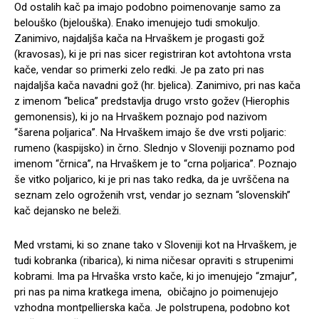
Od ostalih kač pa imajo podobno poimenovanje samo za
belouško (bjelouška). Enako imenujejo tudi smokuljo.
Zanimivo, najdaljša kača na Hrvaškem je progasti gož
(kravosas), ki je pri nas sicer registriran kot avtohtona vrsta
kače, vendar so primerki zelo redki. Je pa zato pri nas
najdaljša kača navadni gož (hr. bjelica). Zanimivo, pri nas kača
z imenom “belica” predstavlja drugo vrsto gožev (Hierophis
gemonensis), ki jo na Hrvaškem poznajo pod nazivom
“šarena poljarica”. Na Hrvaškem imajo še dve vrsti poljaric:
rumeno (kaspijsko) in črno. Slednjo v Sloveniji poznamo pod
imenom “črnica”, na Hrvaškem je to “crna poljarica”. Poznajo
še vitko poljarico, ki je pri nas tako redka, da je uvrščena na
seznam zelo ogroženih vrst, vendar jo seznam “slovenskih”
kač dejansko ne beleži.
Med vrstami, ki so znane tako v Sloveniji kot na Hrvaškem, je
tudi kobranka (ribarica), ki nima ničesar opraviti s strupenimi
kobrami. Ima pa Hrvaška vrsto kače, ki jo imenujejo “zmajur”,
pri nas pa nima kratkega imena, običajno jo poimenujejo
vzhodna montpellierska kača. Je polstrupena, podobno kot