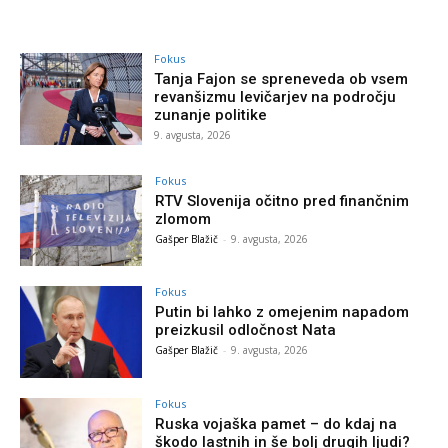
Fokus
Tanja Fajon se spreneveda ob vsem
revanšizmu levičarjev na področju
zunanje politike
9. avgusta, 2026
Fokus
RTV Slovenija očitno pred finančnim
zlomom
Gašper Blažič
-
9. avgusta, 2026
Fokus
Putin bi lahko z omejenim napadom
preizkusil odločnost Nata
Gašper Blažič
-
9. avgusta, 2026
Fokus
Ruska vojaška pamet – do kdaj na
škodo lastnih in še bolj drugih ljudi?