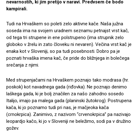
nevarnostih, ki jim pretijo v naravi. Predvsem če bodo
kampirali.
Tudi na Hrvaškem so poleti zelo aktivne kače. Naša južna
soseda ima na svojem uradnem seznamu petnajst vrst kač,
od tega tri strupene in ene polstrupeno (ima strupnik zelo
globoko v žrelu in zato človeku ni nevaren). Večina vrst kač je
enaka kot v Sloveniji, so pa tudi posebnosti. Dobro pa je
poznati hrvaška imena kač, če pride do bližnjega in bolečega
srečanja z njimi.
Med strupenjačami na Hrvaškem poznajo tako modrasa (hr.
poskok) kot navadnega gada (riđovka). Ne poznajo denimo
laškega gada, ki je bolj značilen za našo zahodno sosedo
Italijo, imajo pa malega gada (planinski žutokrog). Postrupena
kača, ki jo poznamo tudi pri nas, je mačjeoka kača
(crnokrpica). Zanimivo, z nazivom “crvenokrpica” pa nazivajo
leopardjo kačo, ki jo v Sloveniji ne beležimo, sodi pa v družino
gožev.