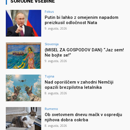
SORODNE VSEBINE
Fokus
Putin bi lahko z omejenim napadom
preizkusil odločnost Nata
9. avgusta, 2026
Slovenija
(MISEL ZA GOSPODOV DAN) “Jaz sem!
Ne bojte se!”
9. avgusta, 2026
Tujina
Nad oporiščem v zahodni Nemčiji
opazili brezpilotna letalnika
8. avgusta, 2026
Rumeno
Ob svetovnem dnevu mačk v ospredju
njihova dobra oskrba
8. avgusta, 2026