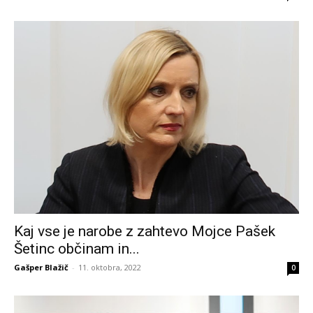
Kaj vse je narobe z zahtevo Mojce Pašek
Šetinc občinam in...
Gašper Blažič
-
11. oktobra, 2022
0