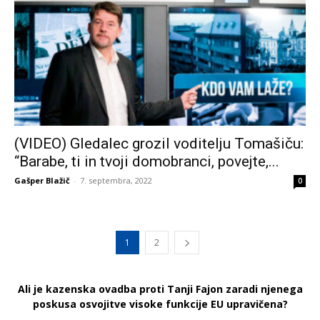
(VIDEO) Gledalec grozil voditelju Tomašiču:
“Barabe, ti in tvoji domobranci, povejte,...
Gašper Blažič
-
7. septembra, 2022
0
1
2
Ali je kazenska ovadba proti Tanji Fajon zaradi njenega
poskusa osvojitve visoke funkcije EU upravičena?