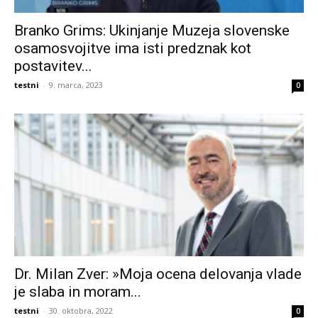
Branko Grims: Ukinjanje Muzeja slovenske
osamosvojitve ima isti predznak kot
postavitev...
testni
-
9. marca, 2023
0
Dr. Milan Zver: »Moja ocena delovanja vlade
je slaba in moram...
testni
-
30. oktobra, 2022
0