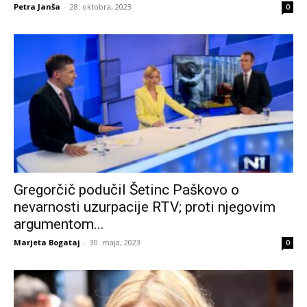
Petra Janša
-
28. oktobra, 2023
0
Gregorčič podučil Šetinc Paškovo o
nevarnosti uzurpacije RTV; proti njegovim
argumentom...
Marjeta Bogataj
-
30. maja, 2023
0