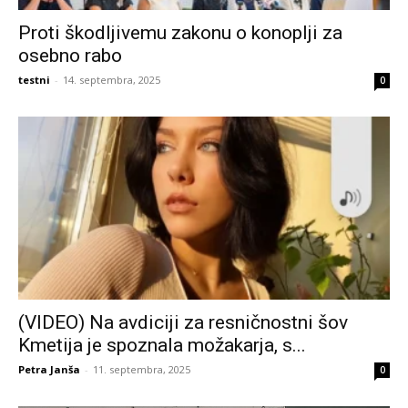
Proti škodljivemu zakonu o konoplji za
osebno rabo
testni
-
14. septembra, 2025
0
(VIDEO) Na avdiciji za resničnostni šov
Kmetija je spoznala možakarja, s...
Petra Janša
-
11. septembra, 2025
0