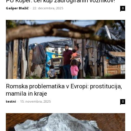
PU Koper: cel kup zadrogiranih voznikov!
Gašper Blažič
-
22. decembra, 2025
0
Romska problematika v Evropi: prostitucija,
mamila in kraje
testni
-
15. novembra, 2025
0