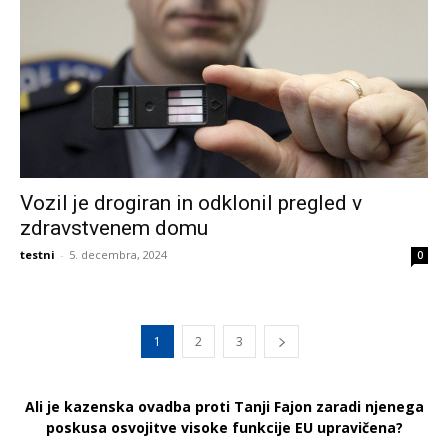
Vozil je drogiran in odklonil pregled v
zdravstvenem domu
testni
-
5. decembra, 2024
0
1
2
3
Ali je kazenska ovadba proti Tanji Fajon zaradi njenega
poskusa osvojitve visoke funkcije EU upravičena?