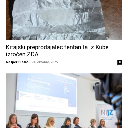
Kitajski preprodajalec fentanila iz Kube
izročen ZDA
Gašper Blažič
-
24. oktobra, 2025
0