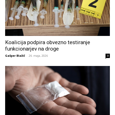
Koalicija podpira obvezno testiranje
funkcionarjev na droge
Gašper Blažič
-
26. maja, 2026
0