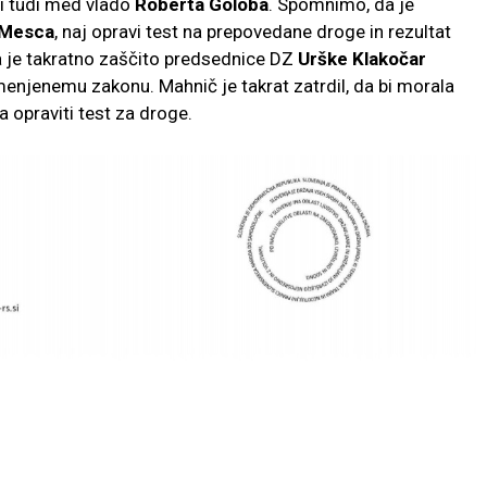
li tudi med vlado
Roberta Goloba
. Spomnimo, da je
 Mesca
, naj opravi test na prepovedane droge in rezultat
 pa je takratno zaščito predsednice DZ
Urške Klakočar
menjenemu zakonu. Mahnič je takrat zatrdil, da bi morala
 opraviti test za droge.