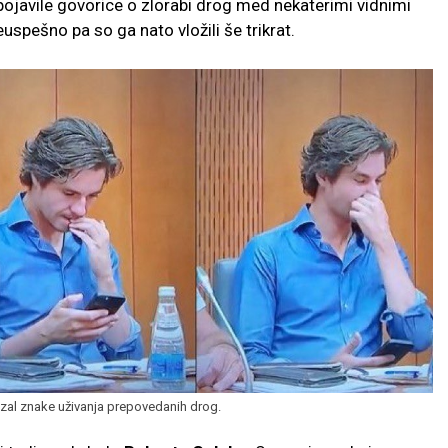
pojavile govorice o zlorabi drog med nekaterimi vidnimi
euspešno pa so ga nato vložili še trikrat.
al znake uživanja prepovedanih drog.