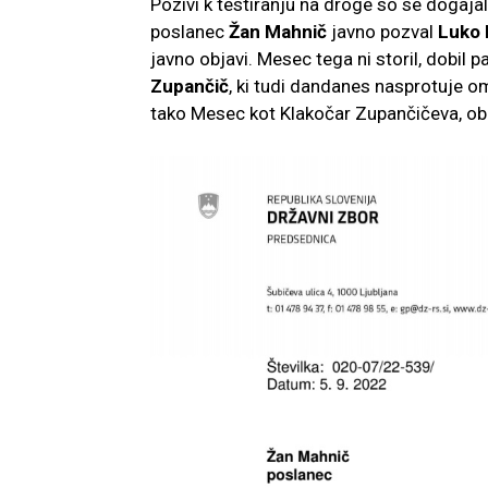
Pozivi k testiranju na droge so se dogaja
poslanec
Žan Mahnič
javno pozval
Luko
javno objavi. Mesec tega ni storil, dobil
Zupančič
, ki tudi dandanes nasprotuje o
tako Mesec kot Klakočar Zupančičeva, oba