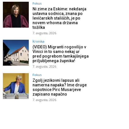
Fokus
Ni zime za Eskime: nekdanja
ustavna sodnica, znana po
levičarskih stališčih, je po
novem vrhovna državna
tožilka
7. avgusta, 2026
Kronika
(VIDEO) Migranti rogovilijo v
Vinici in to samo nekaj ur
pred pogrebom tamkajšnjega
priljubljenega župnika!
7. avgusta, 2026
Fokus
Zgolj jezikovni lapsus ali
namerna napaka? Ime druge
sopotnice Pirc Musarjeve
zapisano napačno
7. avgusta, 2026