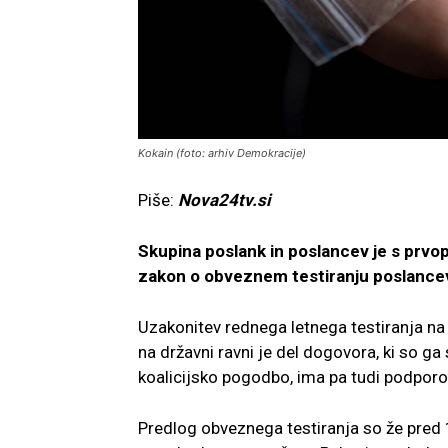
Kokain (foto: arhiv Demokracije)
Piše:
Nova24tv.si
Skupina poslank in poslancev je s prvo
zakon o obveznem testiranju poslance
Uzakonitev rednega letnega testiranja n
na državni ravni je del dogovora, ki so g
koalicijsko pogodbo, ima pa tudi podporo
Predlog obveznega testiranja so že pred 1