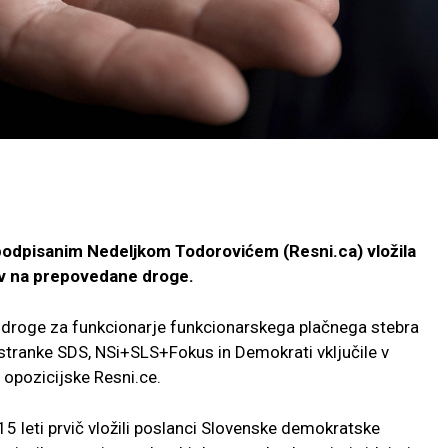
podpisanim Nedeljkom Todorovićem (Resni.ca) vložila
v na prepovedane droge.
a droge za funkcionarje funkcionarskega plačnega stebra
a stranke SDS, NSi+SLS+Fokus in Demokrati vključile v
 opozicijske Resni.ce.
5 leti prvič vložili poslanci Slovenske demokratske