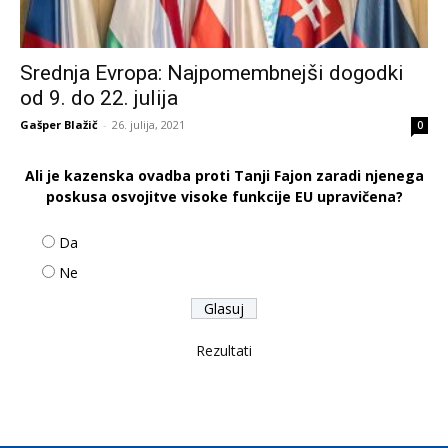
Srednja Evropa: Najpomembnejši dogodki
od 9. do 22. julija
Gašper Blažič
-
26. julija, 2021
0
Ali je kazenska ovadba proti Tanji Fajon zaradi njenega
poskusa osvojitve visoke funkcije EU upravičena?
Da
Ne
Rezultati