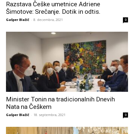
Razstava Češke umetnice Adriene
Šimotove: Srečanje. Dotik in odtis.
Gašper Blažič
-
8. decembra, 2021
0
Minister Tonin na tradicionalnih Dnevih
Nata na Češkem
Gašper Blažič
-
18. septembra, 2021
0