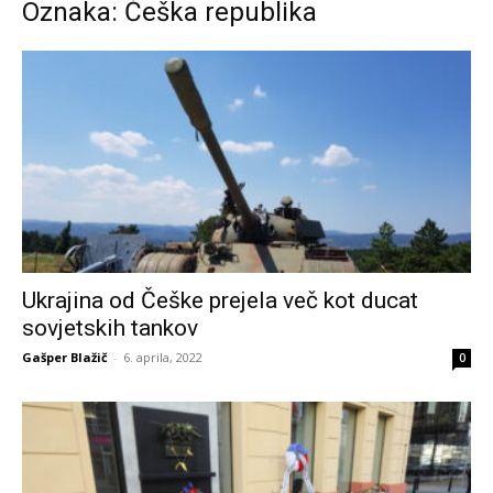
Oznaka: Češka republika
Ukrajina od Češke prejela več kot ducat
sovjetskih tankov
Gašper Blažič
-
6. aprila, 2022
0