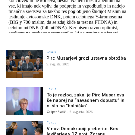
Fokus
Pirc Musarjevi grozi ustavna obtožba
5. avgusta, 2026
Fokus
To je razlog, zakaj je Pirc Musarjeva
še naprej na “navadnem dopustu” in
ni šla na “bolniško”
Gašper Blažič
-
5. avgusta, 2026
Fokus
V novi Demokraciji preberite: Bes
levičarjev v DZ proti Zoranu