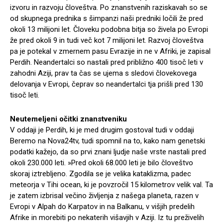
izvoru in razvoju človeštva. Po znanstvenih raziskavah so se
od skupnega prednika s šimpanzi naši predniki ločili že pred
okoli 13 milijoni let. Človeku podobna bitja so živela po Evropi
že pred okoli 9 in tudi več kot 7 milijoni let. Razvoj človeštva
pa je potekal v zmernem pasu Evrazije in ne v Afriki, je zapisal
Perdih. Neandertalci so nastali pred približno 400 tisoč leti v
zahodni Aziji, prav ta čas se ujema s sledovi človekovega
delovanja v Evropi, čeprav so neandertalci tja prišli pred 130
tisoč leti.
Neutemeljeni očitki znanstveniku
V oddaji je Perdih, ki je med drugim gostoval tudi v oddaji
Beremo na Nova24tv, tudi spomnil na to, kako nam genetski
podatki kažejo, da so prvi znani ljudje naše vrste nastali pred
okoli 230.000 leti. »Pred okoli 68.000 leti je bilo človeštvo
skoraj iztrebljeno. Zgodila se je velika kataklizma, padec
meteorja v Tihi ocean, ki je povzročil 15 kilometrov velik val. Ta
je zatem izbrisal večino življenja z našega planeta, razen v
Evropi v Alpah do Karpatov in na Balkanu, v višjih predelih
Afrike in morebiti po nekaterih višavjih v Aziji. Iz tu preživelih