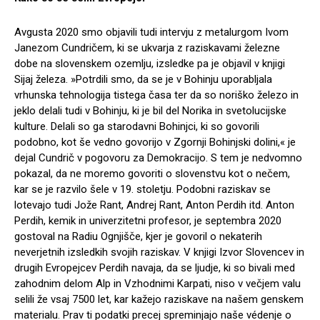
Avgusta 2020 smo objavili tudi intervju z metalurgom Ivom
Janezom Cundričem, ki se ukvarja z raziskavami železne
dobe na slovenskem ozemlju, izsledke pa je objavil v knjigi
Sijaj železa. »Potrdili smo, da se je v Bohinju uporabljala
vrhunska tehnologija tistega časa ter da so noriško železo in
jeklo delali tudi v Bohinju, ki je bil del Norika in svetolucijske
kulture. Delali so ga starodavni Bohinjci, ki so govorili
podobno, kot še vedno govorijo v Zgornji Bohinjski dolini,« je
dejal Cundrič v pogovoru za Demokracijo. S tem je nedvomno
pokazal, da ne moremo govoriti o slovenstvu kot o nečem,
kar se je razvilo šele v 19. stoletju. Podobni raziskav se
lotevajo tudi Jože Rant, Andrej Rant, Anton Perdih itd. Anton
Perdih, kemik in univerzitetni profesor, je septembra 2020
gostoval na Radiu Ognjišče, kjer je govoril o nekaterih
neverjetnih izsledkih svojih raziskav. V knjigi Izvor Slovencev in
drugih Evropejcev Perdih navaja, da se ljudje, ki so bivali med
zahodnim delom Alp in Vzhodnimi Karpati, niso v večjem valu
selili že vsaj 7500 let, kar kažejo raziskave na našem genskem
materialu. Prav ti podatki precej spreminjajo naše védenje o