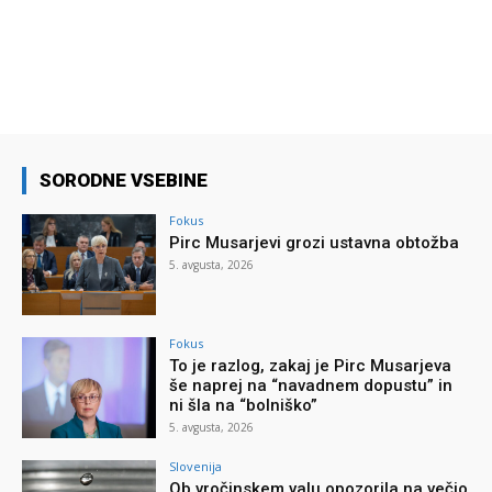
SORODNE VSEBINE
Fokus
Pirc Musarjevi grozi ustavna obtožba
5. avgusta, 2026
Fokus
To je razlog, zakaj je Pirc Musarjeva
še naprej na “navadnem dopustu” in
ni šla na “bolniško”
5. avgusta, 2026
Slovenija
Ob vročinskem valu opozorila na večjo