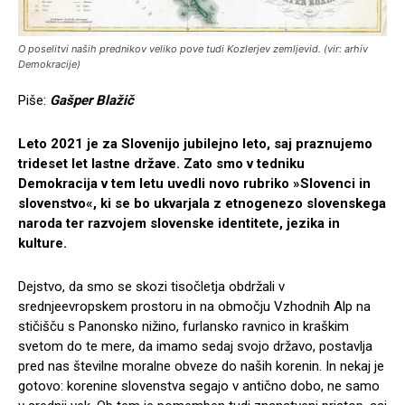
O poselitvi naših prednikov veliko pove tudi Kozlerjev zemljevid. (vir: arhiv
Demokracije)
Piše:
Gašper Blažič
Leto 2021 je za Slovenijo jubilejno leto, saj praznujemo
trideset let lastne države. Zato smo v tedniku
Demokracija v tem letu uvedli novo rubriko »Slovenci in
slovenstvo«, ki se bo ukvarjala z etnogenezo slovenskega
naroda ter razvojem slovenske identitete, jezika in
kulture.
Dejstvo, da smo se skozi tisočletja obdržali v
srednjeevropskem prostoru in na območju Vzhodnih Alp na
stičišču s Panonsko nižino, furlansko ravnico in kraškim
svetom do te mere, da imamo sedaj svojo državo, postavlja
pred nas številne moralne obveze do naših korenin. In nekaj je
gotovo: korenine slovenstva segajo v antično dobo, ne samo