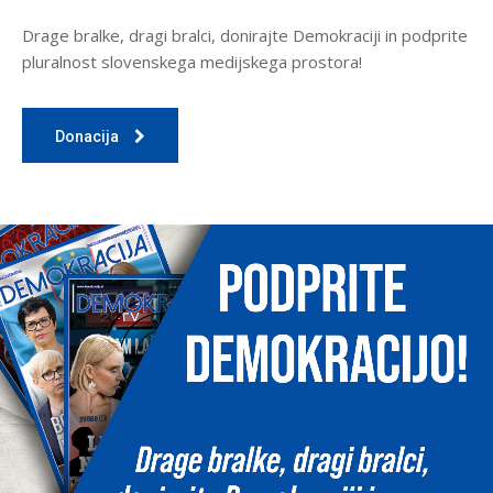
Drage bralke, dragi bralci, donirajte Demokraciji in podprite
pluralnost slovenskega medijskega prostora!
Donacija