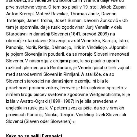
staroselci, so vedeli že od Bohoriča in Vramca dalje vse do
prve svetovne vojne. O tem so pisali v 19. stol.:Jakob Zupan,
Anton Krempl, Matevž Ravnikar, Thomas Jaritz, Davorin
Trstenjak, Janez Trdina, Josef Šuman, Davorin Žunkovič.« Ob
tem je spomnila, da je ruski zgodovinar Jurij Venelin v delu
Starodavni in današnji Slovenci (1841, prevod 2009) na
območje starodavne Slovenije uvrstil Venetsko, Karnijo, Istro,
Panonijo, Norik, Retijo, Dalmacijo, Ilirik in Vindelicijo. »Uporabil
je pojem Slovenija in poudaril, da se morajo Sloveni imenovati
Slovenci. V nasprotju z drugimi pisci, ki so pisali o uporih
različnih plemen proti Rimljanom, je Venelin pisal o treh vojnah
med starodavnimi Sloveni in Rimljani. A stališče, da so
Slovenci staroselci na današnjem ozemlju, ni bila le
posebnost posameznikov, temveč je bilo splošno sprejeto v
širšem krogu piscev svetovne zgodovine Weltgeschichte, ki je
izšla v Avstro-Ogrski (1899−1907) in je bila prevedena v
angleški in ruski jezik. V petem zvezku piše, da so v rimskih
provincah Panoniji, Noriku, Reciji in Vindeliciji živeli Sloveni ali
Slovenci (Slaven oder Slowenen).«
Kako so se selili Evropejci