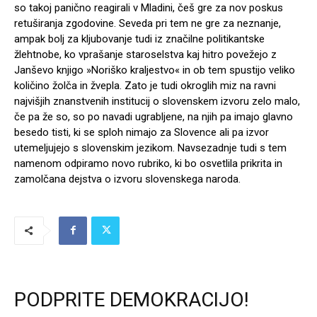
so takoj panično reagirali v Mladini, češ gre za nov poskus
retuširanja zgodovine. Seveda pri tem ne gre za neznanje,
ampak bolj za kljubovanje tudi iz značilne politikantske
žlehtnobe, ko vprašanje staroselstva kaj hitro povežejo z
Janševo knjigo »Noriško kraljestvo« in ob tem spustijo veliko
količino žolča in žvepla. Zato je tudi okroglih miz na ravni
najvišjih znanstvenih institucij o slovenskem izvoru zelo malo,
če pa že so, so po navadi ugrabljene, na njih pa imajo glavno
besedo tisti, ki se sploh nimajo za Slovence ali pa izvor
utemeljujejo s slovenskim jezikom. Navsezadnje tudi s tem
namenom odpiramo novo rubriko, ki bo osvetlila prikrita in
zamolčana dejstva o izvoru slovenskega naroda.
PODPRITE DEMOKRACIJO!