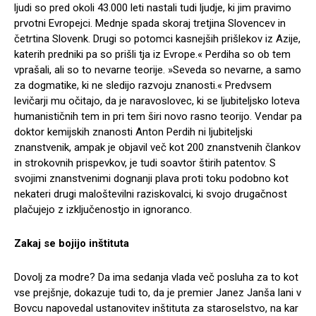
ljudi so pred okoli 43.000 leti nastali tudi ljudje, ki jim pravimo
prvotni Evropejci. Mednje spada skoraj tretjina Slovencev in
četrtina Slovenk. Drugi so potomci kasnejših prišlekov iz Azije,
katerih predniki pa so prišli tja iz Evrope.« Perdiha so ob tem
vprašali, ali so to nevarne teorije. »Seveda so nevarne, a samo
za dogmatike, ki ne sledijo razvoju znanosti.« Predvsem
levičarji mu očitajo, da je naravoslovec, ki se ljubiteljsko loteva
humanističnih tem in pri tem širi novo rasno teorijo. Vendar pa
doktor kemijskih znanosti Anton Perdih ni ljubiteljski
znanstvenik, ampak je objavil več kot 200 znanstvenih člankov
in strokovnih prispevkov, je tudi soavtor štirih patentov. S
svojimi znanstvenimi dognanji plava proti toku podobno kot
nekateri drugi maloštevilni raziskovalci, ki svojo drugačnost
plačujejo z izključenostjo in ignoranco.
Zakaj se bojijo inštituta
Dovolj za modre? Da ima sedanja vlada več posluha za to kot
vse prejšnje, dokazuje tudi to, da je premier Janez Janša lani v
Bovcu napovedal ustanovitev inštituta za staroselstvo, na kar