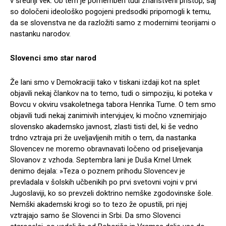
v srednji vek. Ob tem je pomemben tudi znanstveni pristop, saj
so določeni ideološko pogojeni predsodki pripomogli k temu,
da se slovenstva ne da razložiti samo z modernimi teorijami o
nastanku narodov.
Slovenci smo star narod
Že lani smo v Demokraciji tako v tiskani izdaji kot na splet
objavili nekaj člankov na to temo, tudi o simpoziju, ki poteka v
Bovcu v okviru vsakoletnega tabora Henrika Tume. O tem smo
objavili tudi nekaj zanimivih intervjujev, ki močno vznemirjajo
slovensko akademsko javnost, zlasti tisti del, ki še vedno
trdno vztraja pri že uveljavljenih mitih o tem, da nastanka
Slovencev ne moremo obravnavati ločeno od priseljevanja
Slovanov z vzhoda. Septembra lani je Duša Krnel Umek
denimo dejala: »Teza o poznem prihodu Slovencev je
prevladala v šolskih učbenikih po prvi svetovni vojni v prvi
Jugoslaviji, ko so prevzeli doktrino nemške zgodovinske šole.
Nemški akademski krogi so to tezo že opustili, pri njej
vztrajajo samo še Slovenci in Srbi. Da smo Slovenci