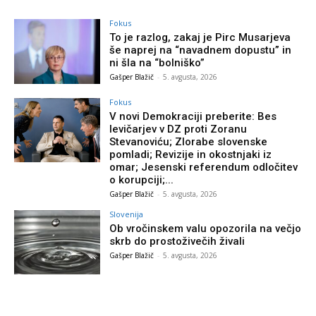
Fokus
To je razlog, zakaj je Pirc Musarjeva
še naprej na “navadnem dopustu” in
ni šla na “bolniško”
Gašper Blažič
-
5. avgusta, 2026
Fokus
V novi Demokraciji preberite: Bes
levičarjev v DZ proti Zoranu
Stevanoviću; Zlorabe slovenske
pomladi; Revizije in okostnjaki iz
omar; Jesenski referendum odločitev
o korupciji;...
Gašper Blažič
-
5. avgusta, 2026
Slovenija
Ob vročinskem valu opozorila na večjo
skrb do prostoživečih živali
Gašper Blažič
-
5. avgusta, 2026