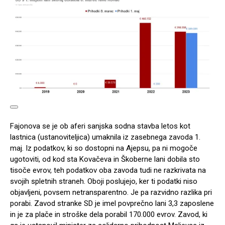
Fajonova se je ob aferi sanjska sodna stavba letos kot
lastnica (ustanoviteljica) umaknila iz zasebnega zavoda 1.
maj. Iz podatkov, ki so dostopni na Ajepsu, pa ni mogoče
ugotoviti, od kod sta Kovačeva in Škoberne lani dobila sto
tisoče evrov, teh podatkov oba zavoda tudi ne razkrivata na
svojih spletnih straneh. Oboji poslujejo, ker ti podatki niso
objavljeni, povsem netransparentno. Je pa razvidno razlika pri
porabi. Zavod stranke SD je imel povprečno lani 3,3 zaposlene
in je za plače in stroške dela porabil 170.000 evrov. Zavod, ki