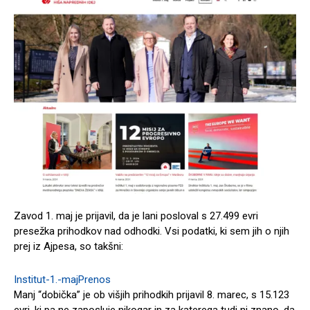
Zavod 1. maj je prijavil, da je lani posloval s 27.499 evri
presežka prihodkov nad odhodki. Vsi podatki, ki sem jih o njih
prej iz Ajpesa, so takšni:
Institut-1.-maj
Prenos
Manj “dobička” je ob višjih prihodkih prijavil 8. marec, s 15.123
evri, ki pa ne zaposluje nikogar in za katerega tudi ni znano, da