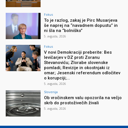
Fokus
To je razlog, zakaj je Pirc Musarjeva
še naprej na “navadnem dopustu” in
ni šla na “bolniško”
5. avgusta, 2026
Fokus
V novi Demokraciji preberite: Bes
levičarjev v DZ proti Zoranu
Stevanoviću; Zlorabe slovenske
pomladi; Revizije in okostnjaki iz
omar; Jesenski referendum odločitev
o korupciji;...
5. avgusta, 2026
Slovenija
Ob vročinskem valu opozorila na večjo
skrb do prostoživečih živali
5. avgusta, 2026