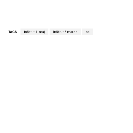
TAGS
inštitut 1. maj
Inštitut 8 marec
sd