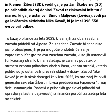
in Klemen Žibert (SD), vodil ga je pa Jan Škoberne (SD),
po prihodkih skoraj dohitel Zavod raziskovalni inštitut 8.
marec, ki ga je ustanovil Simon Maljevac (Levica), vodi pa
ga levičarska aktivistka Nika Kovač, ki je imel 398.558
evrov prihodkov.
To kažejo bilance za leta 2023, ki sem jih za oba zasebna
zavoda pridobil od Ajpesa. Za zasebne Zavode bilance niso
javno objavljene, jih je pa mogoče pridobiti, če zanje
zaprosimo. Ker gre za dva zasebna zavoda, ki so jih ustanovili
funkcionarji strank, ki nam vladajo, je zanimiv podatek o
strmem vzponu prihodkov obeh v času, kar sta stranki, katerih
politiki so ju ustanovili, prevzeli oblast v državi. Zavod Nike
Kovač je velik skok dosegel že v letu 2022, ko sta zdaj že bivši
generalni sekretar Žibert in bivša predsednica Fajonova 1. maj
šele ustanavljala. Podatki o prihodkih (poslovni prihodki od
opravljanja lastne dejavnosti) iz finančni poročil za zadnja leta
so takšni: