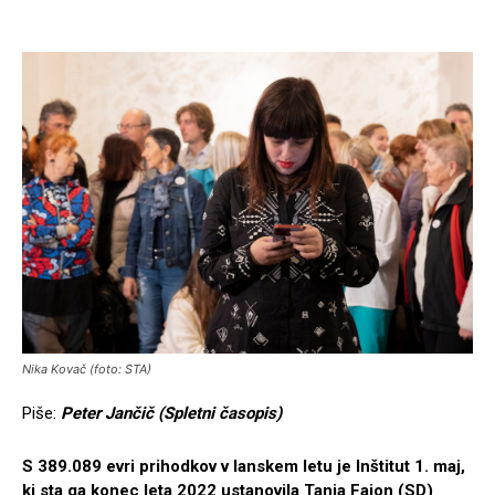
Nika Kovač (foto: STA)
Piše:
Peter Jančič (Spletni časopis)
S 389.089 evri prihodkov v lanskem letu je Inštitut 1. maj,
ki sta ga konec leta 2022 ustanovila Tanja Fajon (SD)