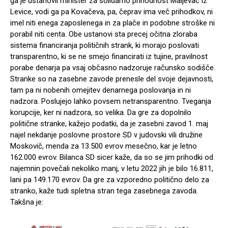
ga je ustanovil minister za solidarno prihodnost Maljevac iz
Levice, vodi ga pa Kovačeva, pa, čeprav ima več prihodkov, ni
imel niti enega zaposlenega in za plače in podobne stroške ni
porabil niti centa. Obe ustanovi sta precej očitna zloraba
sistema financiranja političnih strank, ki morajo poslovati
transparentno, ki se ne smejo financirati iz tujine, pravilnost
porabe denarja pa vsaj občasno nadzoruje računsko sodišče.
Stranke so na zasebne zavode prenesle del svoje dejavnosti,
tam pa ni nobenih omejitev denarnega poslovanja in ni
nadzora. Poslujejo lahko povsem netransparentno. Tveganja
korupcije, ker ni nadzora, so velika. Da gre za dopolnilo
politične stranke, kažejo podatki, da je zasebni zavod 1. maj
najel nekdanje poslovne prostore SD v judovski vili družine
Moskovič, menda za 13.500 evrov mesečno, kar je letno
162.000 evrov. Bilanca SD sicer kaže, da so se jim prihodki od
najemnin povečali nekoliko manj, v letu 2022 jih je bilo 16.811,
lani pa 149.170 evrov. Da gre za vzporedno politično delo za
stranko, kaže tudi spletna stran tega zasebnega zavoda.
Takšna je: