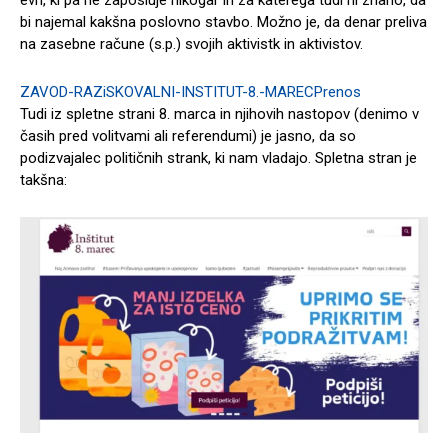
bi najemal kakšna poslovno stavbo. Možno je, da denar preliva
na zasebne račune (s.p.) svojih aktivistk in aktivistov.
ZAVOD-RAZiSKOVALNI-INSTITUT-8.-MAREC
Prenos
Tudi iz spletne strani 8. marca in njihovih nastopov (denimo v
časih pred volitvami ali referendumi) je jasno, da so
podizvajalec političnih strank, ki nam vladajo. Spletna stran je
takšna: