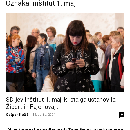
Oznaka: inštitut 1. maj
SD-jev Inštitut 1. maj, ki sta ga ustanovila
Žibert in Fajonova,...
Gašper Blažič
-
15. aprila, 2024
0
Ali je kazenska ovadba proti Tanji Fajon zaradi njenega