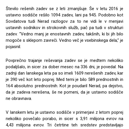
Število rešenih zadev se z leti zmanjšuje. Še v letu 2016 je
ustavno sodišče rešilo 1094 zadev, lani pa 945. Podobno kot
Sovdatova tudi Nerad razlogov za to ne vidi le v menjavi
ustavnih sodnikov in strokovnih služb, pač pa tudi v strukturi
zadev. “Vedno manj je enostavnih zadev, takšnih, ki bi jih bilo
mogoče s sklepom zavreči. Vedno več je vsebinskega dela,” je
pojasnil.
Povprečno trajanje reševanja zadev se je medtem nekoliko
podaljšalo, in sicer za dober mesec na 336 dni, je povedal. Na
zadnji dan lanskega leta pa so imeli 1609 nerešenih zadev, kar
je 390 več kot leto poprej. Med temi je bilo 589 prednostnih in
164 absolutno prednostnih. Kot je poudaril Nerad, pa dejstvo,
da je zadeva nerešena, še ne pomeni, da je ustavno sodišče
ne obravnava.
V lanskem letu je ustavno sodišče v primerjavi z letom poprej
nekoliko povečalo porabo, in sicer s 3,91 milijona evrov na
4,43 milijona evrov. Tri četrtine teh sredstev predstavljajo