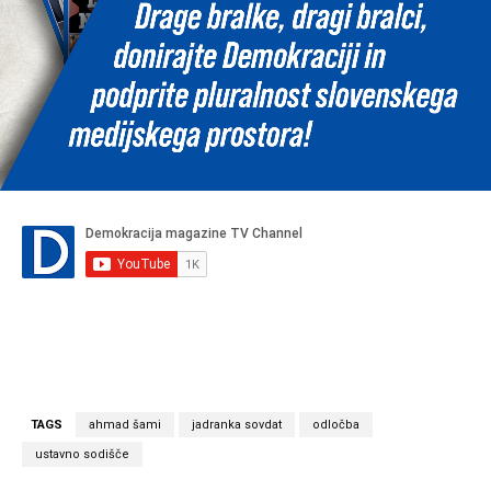
TAGS
ahmad šami
jadranka sovdat
odločba
ustavno sodišče