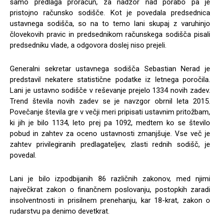
samo predlaga proračun, za nadzor nad porabo pa je
pristojno računsko sodišče. Kot je povedala predsednica
ustavnega sodišča, so na to temo lani skupaj z varuhinjo
človekovih pravic in predsednikom računskega sodišča pisali
predsedniku vlade, a odgovora doslej niso prejeli.
Generalni sekretar ustavnega sodišča Sebastian Nerad je
predstavil nekatere statistične podatke iz letnega poročila.
Lani je ustavno sodišče v reševanje prejelo 1334 novih zadev.
Trend števila novih zadev se je navzgor obrnil leta 2015.
Povečanje števila gre v večji meri pripisati ustavnim pritožbam,
ki jih je bilo 1134, leto prej pa 1092, medtem ko se število
pobud in zahtev za oceno ustavnosti zmanjšuje. Vse več je
zahtev privilegiranih predlagateljev, zlasti rednih sodišč, je
povedal.
Lani je bilo izpodbijanih 86 različnih zakonov, med njimi
največkrat zakon o finančnem poslovanju, postopkih zaradi
insolventnosti in prisilnem prenehanju, kar 18-krat, zakon o
rudarstvu pa denimo devetkrat.