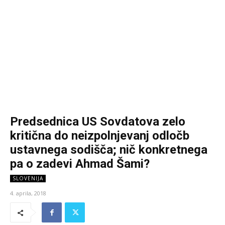
Predsednica US Sovdatova zelo
kritična do neizpolnjevanj odločb
ustavnega sodišča; nič konkretnega
pa o zadevi Ahmad Šami?
SLOVENIJA
4. aprila, 2018