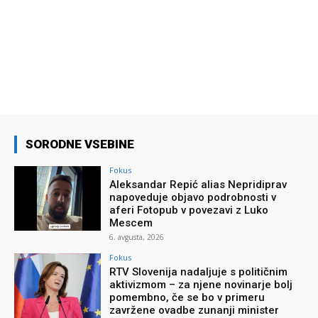
SORODNE VSEBINE
Fokus
Aleksandar Repić alias Nepridiprav
napoveduje objavo podrobnosti v
aferi Fotopub v povezavi z Luko
Mescem
6. avgusta, 2026
Fokus
RTV Slovenija nadaljuje s političnim
aktivizmom – za njene novinarje bolj
pomembno, če se bo v primeru
zavržene ovadbe zunanji minister