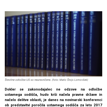
Številne odločbe US so neuresničene. (foto: Matic Štojs Lomovšek)
Dokler se zakonodajalec ne odzove na odločbe
ustavnega sodišča, hudo krši načela pravne države in
načelo delitve oblasti, je danes na novinarski konferenci
ob predstavitvi poročila ustavnega sodišča za leto 2017