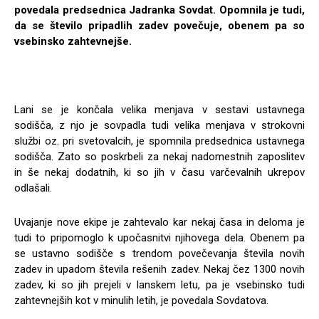
povedala predsednica Jadranka Sovdat. Opomnila je tudi,
da se število pripadlih zadev povečuje, obenem pa so
vsebinsko zahtevnejše.
Lani se je končala velika menjava v sestavi ustavnega
sodišča, z njo je sovpadla tudi velika menjava v strokovni
službi oz. pri svetovalcih, je spomnila predsednica ustavnega
sodišča. Zato so poskrbeli za nekaj nadomestnih zaposlitev
in še nekaj dodatnih, ki so jih v času varčevalnih ukrepov
odlašali.
Uvajanje nove ekipe je zahtevalo kar nekaj časa in deloma je
tudi to pripomoglo k upočasnitvi njihovega dela. Obenem pa
se ustavno sodišče s trendom povečevanja števila novih
zadev in upadom števila rešenih zadev. Nekaj čez 1300 novih
zadev, ki so jih prejeli v lanskem letu, pa je vsebinsko tudi
zahtevnejših kot v minulih letih, je povedala Sovdatova.