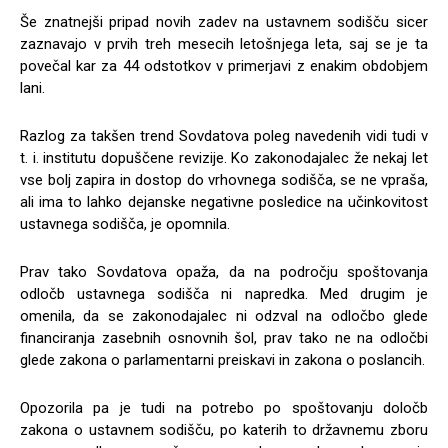
Še znatnejši pripad novih zadev na ustavnem sodišču sicer
zaznavajo v prvih treh mesecih letošnjega leta, saj se je ta
povečal kar za 44 odstotkov v primerjavi z enakim obdobjem
lani.
Razlog za takšen trend Sovdatova poleg navedenih vidi tudi v
t. i. institutu dopuščene revizije. Ko zakonodajalec že nekaj let
vse bolj zapira in dostop do vrhovnega sodišča, se ne vpraša,
ali ima to lahko dejanske negativne posledice na učinkovitost
ustavnega sodišča, je opomnila.
Prav tako Sovdatova opaža, da na področju spoštovanja
odločb ustavnega sodišča ni napredka. Med drugim je
omenila, da se zakonodajalec ni odzval na odločbo glede
financiranja zasebnih osnovnih šol, prav tako ne na odločbi
glede zakona o parlamentarni preiskavi in zakona o poslancih.
Opozorila pa je tudi na potrebo po spoštovanju določb
zakona o ustavnem sodišču, po katerih to državnemu zboru