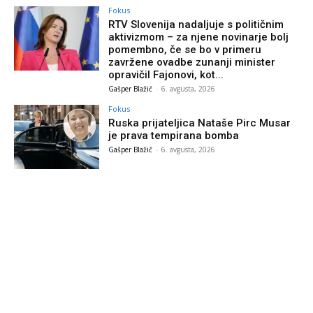
Fokus
RTV Slovenija nadaljuje s političnim
aktivizmom – za njene novinarje bolj
pomembno, če se bo v primeru
zavržene ovadbe zunanji minister
opravičil Fajonovi, kot...
Gašper Blažič
-
6. avgusta, 2026
Fokus
Ruska prijateljica Nataše Pirc Musar
je prava tempirana bomba
Gašper Blažič
-
6. avgusta, 2026