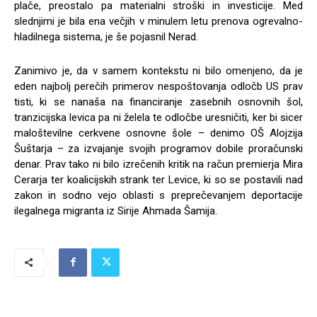
plače, preostalo pa materialni stroški in investicije. Med
slednjimi je bila ena večjih v minulem letu prenova ogrevalno-
hladilnega sistema, je še pojasnil Nerad.
Zanimivo je, da v samem kontekstu ni bilo omenjeno, da je
eden najbolj perečih primerov nespoštovanja odločb US prav
tisti, ki se nanaša na financiranje zasebnih osnovnih šol,
tranzicijska levica pa ni želela te odločbe uresničiti, ker bi sicer
maloštevilne cerkvene osnovne šole – denimo OŠ Alojzija
Šuštarja – za izvajanje svojih programov dobile proračunski
denar. Prav tako ni bilo izrečenih kritik na račun premierja Mira
Cerarja ter koalicijskih strank ter Levice, ki so se postavili nad
zakon in sodno vejo oblasti s preprečevanjem deportacije
ilegalnega migranta iz Sirije Ahmada Šamija.